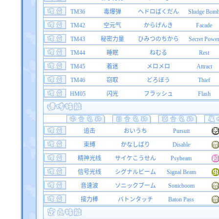
TM36
毒爆弹
ヘドロばくだん
Sludge Bom
TM42
空元气
からげんき
Facade
TM43
秘密力量
ひみつのちから
Secret Powe
TM44
睡眠
ねむる
Rest
TM45
着迷
メロメロ
Attract
TM46
窃取
どろぼう
Thief
HM05
闪光
フラッシュ
Flash
追击
おいうち
Pursuit
束缚
かなしばり
Disable
精神光线
サイケこうせん
Psybeam
信号光线
シグナルビーム
Signal Beam
音速波
ソニックブーム
Sonicboom
接力棒
バトンタッチ
Baton Pass