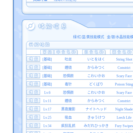
绿/红/蓝/黄技能模式
金/银/水晶技能
[基础]
吐丝
いとをはく
String Shot
[基础]
缠绕
からみつく
Constrict
[基础]
恐惧颜
こわいかお
Scary Face
[基础]
毒针
どくばり
Poison Sting
Lv.6
恐惧颜
こわいかお
Scary Face
Lv.11
缠绕
からみつく
Constrict
Lv.17
黑夜魔影
ナイトヘッド
Night Shade
Lv.25
吸血
きゅうけつ
Leech Life
Lv.34
疯狂乱抓
みだれひっかき
Fury Swipes