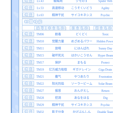
Lv.43
蜘蛛网
クモのす
Spider Web
Lv.53
高速移动
こうそくいどう
Agility
Lv.63
精神干扰
サイコキネシス
Psychic
TM06
剧毒
どくどく
Toxic
TM10
觉醒力量
めざめるパワー
Hidden Powe
TM11
放晴
にほんばれ
Sunny Day
TM15
破坏死光
はかいこうせん
Hyper Beam
TM17
保护
まもる
Protect
TM19
亿万威力吸取
ギガドレイン
Giga Drain
TM21
撒气
やつあたり
Frustration
TM22
阳光烈焰
ソーラービーム
Solar Beam
TM27
报恩
おんがえし
Return
TM28
挖洞
あなをほる
Dig
TM29
精神干扰
サイコキネシス
Psychic
TM32
影子分身
かげぶんしん
Double Tea