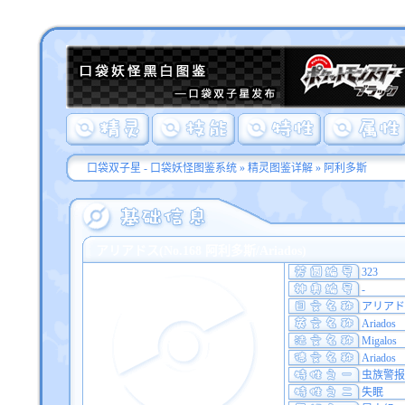
口袋双子星 - 口袋妖怪图鉴系统
»
精灵图鉴详解
» 阿利多斯
アリアドス(No.168 阿利多斯/Ariados)
323
-
アリアド
Ariados
Migalos
Ariados
虫族警报
失眠