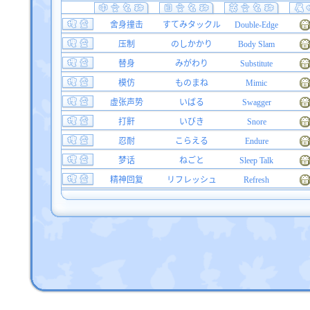
舍身撞击
すてみタックル
Double-Edge
压制
のしかかり
Body Slam
替身
みがわり
Substitute
模仿
ものまね
Mimic
虚张声势
いばる
Swagger
打鼾
いびき
Snore
忍耐
こらえる
Endure
梦话
ねごと
Sleep Talk
精神回复
リフレッシュ
Refresh