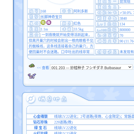
昆虫组
-
168
阿利多斯
♂50.0%
长脚神奇宝贝
3840
红色
134
1.1m
33.5kg
800000
一到夜晚就开始变得活跃起来，
70
但离开巢穴的时候会射出一根肉眼看不见
90 (11.7
的蜘蛛线，这条线连接着自己的巢穴，方
便回巢时不会迷路。口中吐出的线非常…
未发现有
<< 查看
心金魂银
线球LV.22进化；2号道路(夜晚、心金限定)；常磐
钻石珍珠
229道路(晚)
绿 宝 石
线球LV.22进化
火红叶绿
线球LV.22进化