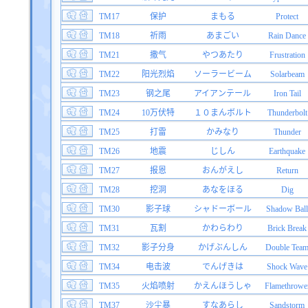
TM17
保护
まもる
Protect
TM18
祈雨
あまごい
Rain Dance
TM21
撒气
やつあたり
Frustration
TM22
阳光烈焰
ソーラービーム
Solarbeam
TM23
钢之尾
アイアンテール
Iron Tail
TM24
10万伏特
１０まんボルト
Thunderbolt
TM25
打雷
かみなり
Thunder
TM26
地震
じしん
Earthquake
TM27
报恩
おんがえし
Return
TM28
挖洞
あなをほる
Dig
TM30
影子球
シャドーボール
Shadow Ball
TM31
瓦割
かわらわり
Brick Break
TM32
影子分身
かげぶんしん
Double Tea
TM34
电击波
でんげきは
Shock Wave
TM35
火焰喷射
かえんほうしゃ
Flamethrowe
TM37
沙尘暴
すなあらし
Sandstorm