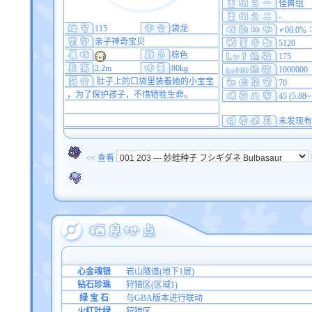
怪兽组
-
115
袋龙
♂00.0%
亲子神奇宝贝
5120
棕色
175
2.2m
80kg
1000000
肚子上的口袋里装着她的小宝宝
70
，为了保护孩子，不惜牺牲生命。
45 (5.88
未发现有
<< 查看
心金魂银
岩山隧道(地下1层)
钻石珍珠
狩猎区(区域1)
绿 宝 石
与GBA版本进行联动
火红叶绿
狩猎区