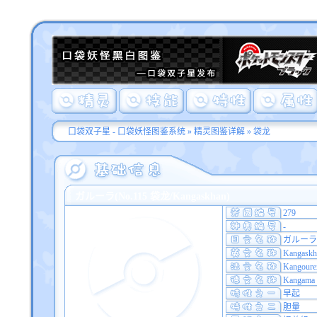
口袋双子星 - 口袋妖怪图鉴系统
»
精灵图鉴详解
» 袋龙
ガルーラ(No.115 袋龙/Kangaskhan)
279
-
ガルーラ
Kangaskh
Kangoure
Kangama
早起
胆量