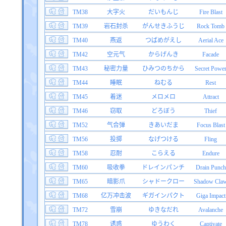
TM38
大字火
だいもんじ
Fire Blast
TM39
岩石封杀
がんせきふうじ
Rock Tomb
TM40
燕返
つばめがえし
Aerial Ace
TM42
空元气
からげんき
Facade
TM43
秘密力量
ひみつのちから
Secret Powe
TM44
睡眠
ねむる
Rest
TM45
着迷
メロメロ
Attract
TM46
窃取
どろぼう
Thief
TM52
气合弹
きあいだま
Focus Blast
TM56
投掷
なげつける
Fling
TM58
忍耐
こらえる
Endure
TM60
吸收拳
ドレインパンチ
Drain Punch
TM65
暗影爪
シャドークロー
Shadow Cla
TM68
亿万冲击波
ギガインパクト
Giga Impact
TM72
雪崩
ゆきなだれ
Avalanche
TM78
诱惑
ゆうわく
Captivate