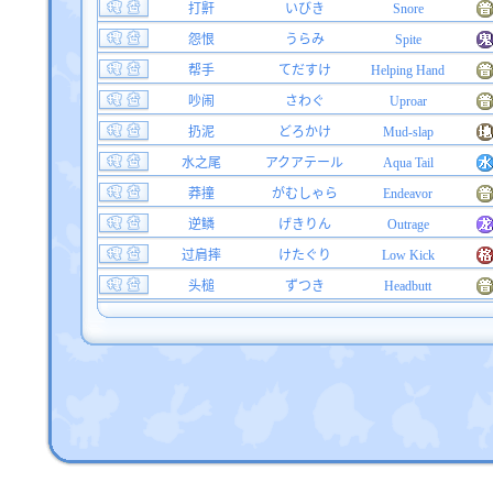
打鼾
いびき
Snore
怨恨
うらみ
Spite
帮手
てだすけ
Helping Hand
吵闹
さわぐ
Uproar
扔泥
どろかけ
Mud-slap
水之尾
アクアテール
Aqua Tail
莽撞
がむしゃら
Endeavor
逆鳞
げきりん
Outrage
过肩摔
けたぐり
Low Kick
头槌
ずつき
Headbutt