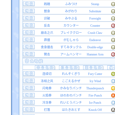
践踏
ふみつけ
Stomp
替身
みがわり
Substitute
识破
みやぶる
Foresight
反击
カウンター
Counter
崩击之爪
ブレイククロー
Crush Claw
莽撞
がむしゃら
Endeavor
舍身撞击
すてみタックル
Double-edge
臂击
アームハンマー
Hammer Arm
连续切
れんぞくぎり
Fury Cutter
冻结之风
こごえるかぜ
Icy Wind
闪电拳
かみなりパンチ
Thunderpunch
火焰拳
ほのおのパンチ
Fire Punch
冷冻拳
れいとうパンチ
Ice Punch
打落
はたきおとす
Knock Off