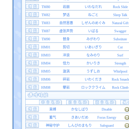
TM80
岩崩
いわなだれ
Rock Slide
TM82
梦话
ねごと
Sleep Talk
TM83
自然恩惠
しぜんのめぐみ
Natural Gift
TM87
虚张声势
いばる
Swagger
TM90
替身
みがわり
Substitute
HM01
剪切
いあいぎり
Cut
HM03
冲浪
なみのり
Surf
HM04
怪力
かいりき
Strength
HM05
漩涡
うずしお
Whirlpool
HM06
碎岩
いわくだき
Rock Smash
HM08
攀岩
ロッククライム
Rock Climb
束缚
かなしばり
Disable
蓄气
きあいだめ
Focus Energy
神秘守护
しんぴのまもり
Safeguard