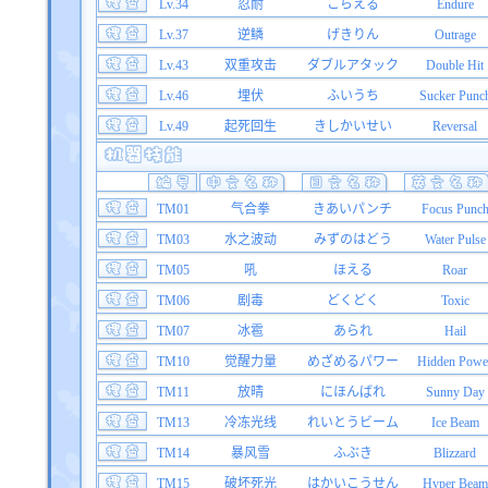
Lv.34
忍耐
こらえる
Endure
Lv.37
逆鳞
げきりん
Outrage
Lv.43
双重攻击
ダブルアタック
Double Hit
Lv.46
埋伏
ふいうち
Sucker Punc
Lv.49
起死回生
きしかいせい
Reversal
TM01
气合拳
きあいパンチ
Focus Punc
TM03
水之波动
みずのはどう
Water Pulse
TM05
吼
ほえる
Roar
TM06
剧毒
どくどく
Toxic
TM07
冰雹
あられ
Hail
TM10
觉醒力量
めざめるパワー
Hidden Powe
TM11
放晴
にほんばれ
Sunny Day
TM13
冷冻光线
れいとうビーム
Ice Beam
TM14
暴风雪
ふぶき
Blizzard
TM15
破坏死光
はかいこうせん
Hyper Beam