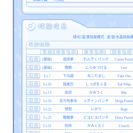
绿/红/蓝/黄技能模式
金/银/水晶技能
[基础]
连续拳
れんぞくパンチ
Comet Punc
[基础]
瞪眼
にらみつける
Leer
Lv.7
下马威
ねこだまし
Fake Out
Lv.10
摇尾巴
しっぽをふる
Tail Whip
Lv.13
齿突
かみつく
Bite
Lv.19
百万吨拳击
メガトンパンチ
Mega Punch
Lv.22
愤怒
いかり
Rage
Lv.25
飘飘拳
ピヨピヨパンチ
Dizzy Punch
Lv.31
咬碎
かみくだく
Crunch