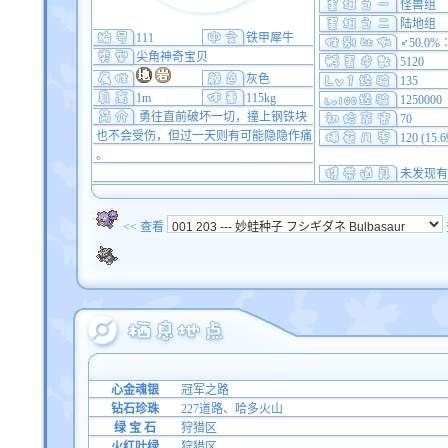
怪兽组
陆地组
111
铁甲犀牛
♂50.0%
尖角神奇宝贝
5120
灰色
135
1m
115kg
1250000
勇往直前破坏一切，撞上钢铁块
70
也不会受伤，但过一天则有可能隐隐作痛
120 (15.
。
未发现有
<< 查看
心金魂银
冠军之路
钻石珍珠
227道路、哈多火山
绿 宝 石
狩猎区
火红叶绿
狩猎区