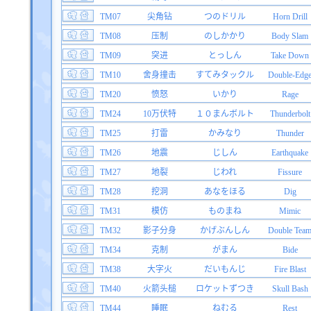
TM07
尖角钻
つのドリル
Horn Drill
TM08
压制
のしかかり
Body Slam
TM09
突进
とっしん
Take Down
TM10
舍身撞击
すてみタックル
Double-Edg
TM20
愤怒
いかり
Rage
TM24
10万伏特
１０まんボルト
Thunderbolt
TM25
打雷
かみなり
Thunder
TM26
地震
じしん
Earthquake
TM27
地裂
じわれ
Fissure
TM28
挖洞
あなをほる
Dig
TM31
模仿
ものまね
Mimic
TM32
影子分身
かげぶんしん
Double Tea
TM34
克制
がまん
Bide
TM38
大字火
だいもんじ
Fire Blast
TM40
火箭头槌
ロケットずつき
Skull Bash
TM44
睡眠
ねむる
Rest