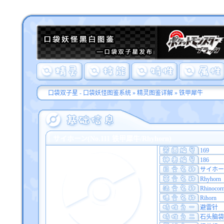
口袋双子星 - 口袋妖怪图鉴系统
»
精灵图鉴详解
» 铁甲犀牛
サイホーン(No.111 铁甲犀牛/Rhyhorn)
169
186
サイホー
Rhyhorn
Rhinocor
Rihorn
避雷针
石头脑袋