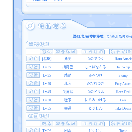
绿/红/蓝/黄技能模式
金/银/水晶技能
[基础]
角突
つのでつく
Horn Attack
Lv.35
摇尾巴
しっぽをふる
Tail Whip
Lv.35
践踏
ふみつけ
Stomp
Lv.40
乱突
みだれづき
Fury Attack
Lv.45
尖角钻
つのドリル
Horn Drill
Lv.50
瞪眼
にらみつける
Leer
Lv.55
突进
とっしん
Take Down
TM06
剧毒
どくどく
Toxic