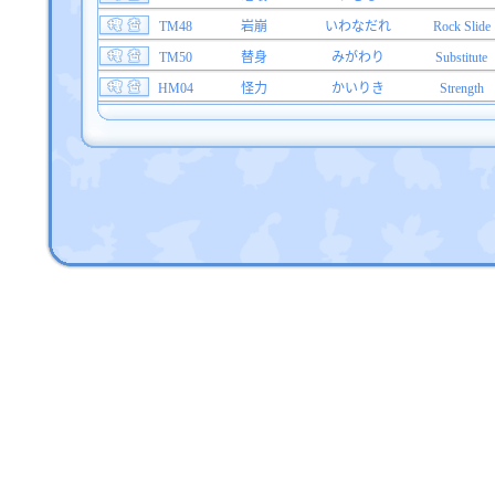
TM48
岩崩
いわなだれ
Rock Slide
TM50
替身
みがわり
Substitute
HM04
怪力
かいりき
Strength