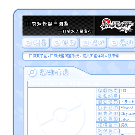
口袋双子星 - 口袋妖怪图鉴系统
»
精灵图鉴详解
» 铁甲蛹
トランセル(No.011 铁甲蛹/Metapod)
213
-
トランセ
Metapod
Chrysacie
Safcon
脱皮
-