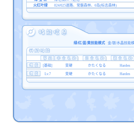
火红叶绿
024/025道路、常磐森林、6岛(标志森林)
绿/红/蓝/黄技能模式
金/银/水晶技能
[基础]
变硬
かたくなる
Harden
Lv.7
变硬
かたくなる
Harden