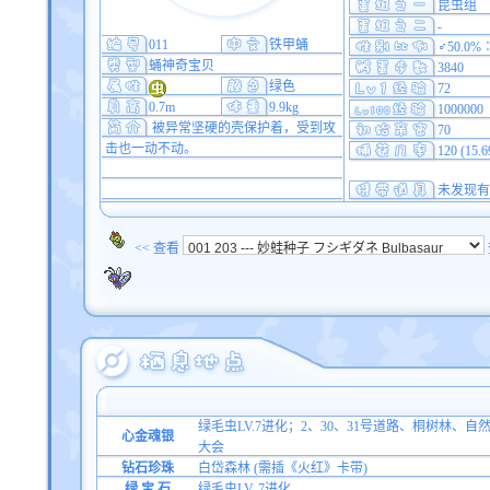
昆虫组
-
011
铁甲蛹
♂50.0%
蛹神奇宝贝
3840
绿色
72
0.7m
9.9kg
1000000
被异常坚硬的壳保护着，受到攻
70
击也一动不动。
120 (15.
未发现有
<< 查看
绿毛虫LV.7进化；2、30、31号道路、桐树林、
心金魂银
大会
钻石珍珠
白岱森林 (需插《火红》卡带)
绿 宝 石
绿毛虫LV. 7进化