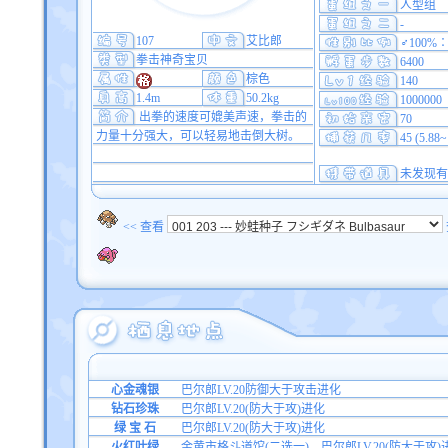
人型组
-
107
艾比郎
♂100%∶
拳击神奇宝贝
6400
棕色
140
1.4m
50.2kg
1000000
出拳的速度可媲美声速，拳击的
70
力量十分强大，可以轻易地击倒大树。
45 (5.88
未发现有
<< 查看
心金魂银
巴尔郎LV.20防御大于攻击进化
钻石珍珠
巴尔郎LV.20(防大于攻)进化
绿 宝 石
巴尔郎LV.20(防大于攻)进化
火红叶绿
金黄市格斗道馆(二选一)、巴尔郎LV.20(防大于攻)