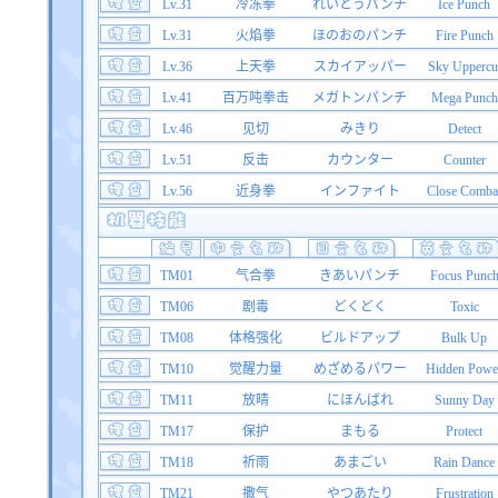
Lv.31
冷冻拳
れいとうパンチ
Ice Punch
Lv.31
火焰拳
ほのおのパンチ
Fire Punch
Lv.36
上天拳
スカイアッパー
Sky Uppercu
Lv.41
百万吨拳击
メガトンパンチ
Mega Punch
Lv.46
见切
みきり
Detect
Lv.51
反击
カウンター
Counter
Lv.56
近身拳
インファイト
Close Comba
TM01
气合拳
きあいパンチ
Focus Punc
TM06
剧毒
どくどく
Toxic
TM08
体格强化
ビルドアップ
Bulk Up
TM10
觉醒力量
めざめるパワー
Hidden Powe
TM11
放晴
にほんばれ
Sunny Day
TM17
保护
まもる
Protect
TM18
祈雨
あまごい
Rain Dance
TM21
撒气
やつあたり
Frustration