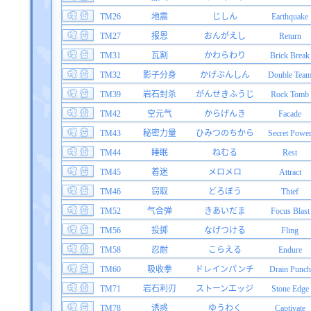
TM26
地震
じしん
Earthquake
TM27
报恩
おんがえし
Return
TM31
瓦割
かわらわり
Brick Break
TM32
影子分身
かげぶんしん
Double Tea
TM39
岩石封杀
がんせきふうじ
Rock Tomb
TM42
空元气
からげんき
Facade
TM43
秘密力量
ひみつのちから
Secret Powe
TM44
睡眠
ねむる
Rest
TM45
着迷
メロメロ
Attract
TM46
窃取
どろぼう
Thief
TM52
气合弹
きあいだま
Focus Blast
TM56
投掷
なげつける
Fling
TM58
忍耐
こらえる
Endure
TM60
吸收拳
ドレインパンチ
Drain Punch
TM71
岩石利刃
ストーンエッジ
Stone Edge
TM78
诱惑
ゆうわく
Captivate