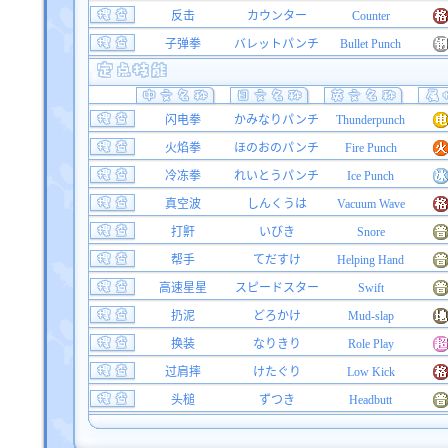
反击
カウンター
Counter
子弹拳
バレットパンチ
Bullet Punch
闪电拳
かみなりパンチ
Thunderpunch
火焰拳
ほのおのパンチ
Fire Punch
冷冻拳
れいとうパンチ
Ice Punch
真空波
しんくうは
Vacuum Wave
打鼾
いびき
Snore
帮手
てだすけ
Helping Hand
高速星星
スピードスター
Swift
扔泥
どろかけ
Mud-slap
换装
なりきり
Role Play
过肩摔
けたぐり
Low Kick
头槌
ずつき
Headbutt