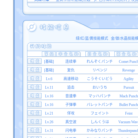
绿/红/蓝/黄技能模式
金/银/水晶技能
[基础]
连续拳
れんぞくパンチ
Comet Punc
[基础]
复仇
リベンジ
Revenge
Lv.6
高速移动
こうそくいどう
Agility
Lv.11
追击
おいうち
Pursuit
Lv.16
音速拳
マッハパンチ
Mach Punch
Lv.16
子弹拳
バレットパンチ
Bullet Punch
Lv.21
佯攻
フェイント
Feint
Lv.26
真空波
しんくうは
Vacuum Wav
Lv.31
闪电拳
かみなりパンチ
Thunderpunc