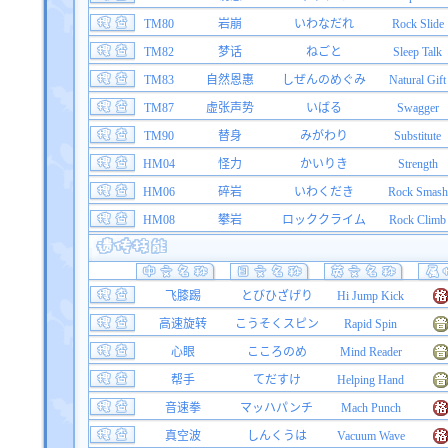
TM80
岩崩
いわなだれ
Rock Slide
TM82
梦话
ねごと
Sleep Talk
TM83
自然恩惠
しぜんのめぐみ
Natural Gift
TM87
虚张声势
いばる
Swagger
TM90
替身
みがわり
Substitute
HM04
怪力
かいりき
Strength
HM06
碎岩
いわくだき
Rock Smash
HM08
攀岩
ロッククライム
Rock Climb
飞膝踢
とびひざげり
Hi Jump Kick
高速旋转
こうそくスピン
Rapid Spin
心眼
こころのめ
Mind Reader
帮手
てだすけ
Helping Hand
音速拳
マッハパンチ
Mach Punch
真空波
しんくうは
Vacuum Wave