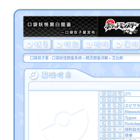
口袋双子星 - 口袋妖怪图鉴系统
»
精灵图鉴详解
» 艾比郎
エビワラー(No.107 艾比郎/Hitmonchan)
275
-
エビワラ
Hitmonch
Tygnon
Nockchan
锐利目光
铁拳