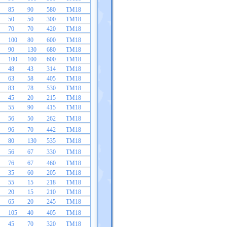
85
90
580
TM18
50
50
300
TM18
70
70
420
TM18
100
80
600
TM18
90
130
680
TM18
100
100
600
TM18
48
43
314
TM18
63
58
405
TM18
83
78
530
TM18
45
20
215
TM18
55
90
415
TM18
56
50
262
TM18
96
70
442
TM18
80
130
535
TM18
56
67
330
TM18
76
67
460
TM18
35
60
205
TM18
55
15
218
TM18
20
15
210
TM18
65
20
245
TM18
105
40
405
TM18
45
70
320
TM18