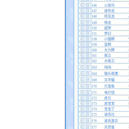
146
火焰鸟
147
迷你龙
148
哈克龙
149
快龙
150
超梦
151
梦幻
158
小锯鳄
159
蓝鳄
160
大力鳄
161
尾立
162
大尾立
163
咕咕
164
猫头夜鹰
169
叉字蝠
170
灯笼鱼
171
电灯怪
172
皮丘
173
皮宝宝
174
宝宝丁
175
波克比
176
波克基古
177
天然雀