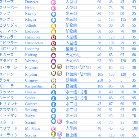
スリープ
Drowzee
人型组
60
48
45
43
スリーパー
Hypno
人型组
85
73
70
73
クラブ
Krabby
水三组
30
105
90
25
キングラー
Kingler
水三组
55
130
115
50
ビリリダマ
Voltorb
矿物组
40
30
50
55
マルマイン
Electrode
矿物组
60
50
70
80
サワムラー
Hitmonlee
人型组
50
120
53
35
エビワラー
Hitmonchan
人型组
50
105
79
35
ベロリンガ
Lickitung
怪兽组
90
55
75
60
ドガース
Koffing
无定形组
40
65
95
60
マタドガス
Weezing
无定形组
65
90
120
85
サイホーン
Rhyhorn
怪兽组 / 陆地组
80
85
95
30
サイドン
Rhydon
怪兽组 / 陆地组
105
130
120
45
ラッキー
Chansey
妖精组
250
5
5
35
ガルーラ
Kangaskhan
怪兽组
105
95
80
40
タッツー
Horsea
水一组 / 龙组
30
40
70
70
シードラ
Seadra
水一组 / 龙组
55
65
95
95
トサキント
Goldeen
水二组
45
67
60
35
アズマオウ
Seaking
水二组
80
92
65
65
ヒトデマン
Staryu
水三组
30
45
55
70
スターミー
Starmie
水三组
60
75
85
100
バリヤード
Mr. Mime
人型组
40
45
65
100
ストライク
Scyther
昆虫组
70
110
80
55