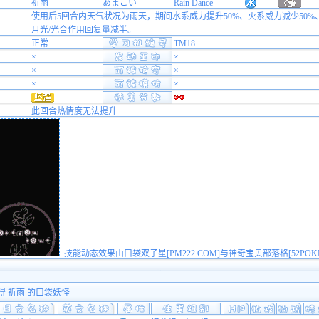
祈雨
あまごい
Rain Dance
-
使用后5回合内天气状况为雨天，期间水系威力提升50%、火系威力减少50%
月光/光合作用回复量减半。
正常
TM18
×
×
×
×
×
×
此回合热情度无法提升
技能动态效果由口袋双子星[PM222.COM]与神奇宝贝部落格[52POK
得 祈雨 的口袋妖怪