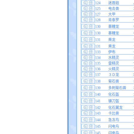
124
迷唇姐
125
电击兽
127
大甲
128
肯泰罗
130
暴鲤龙
130
暴鲤龙
131
乘龙
131
乘龙
133
伊布
134
水精灵
135
雷精灵
136
火精灵
137
３Ｄ龙
138
菊石兽
139
多刺菊石兽
140
化石盔
141
镰刀盔
142
化石翼龙
143
卡比兽
144
急冻鸟
145
闪电鸟
145
闪电鸟