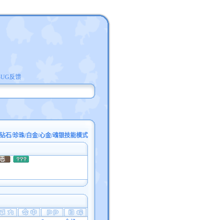
BUG反馈
钻石/珍珠/白金/心金/魂银技能模式