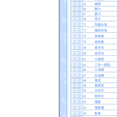
65
胡地
66
腕力
67
豪力
68
怪力
72
玛瑙水母
73
毒刺水母
79
呆呆兽
79
呆呆兽
80
呆河马
80
呆河马
81
小磁怪
82
三合一磁怪
86
小海狮
87
白海狮
88
臭泥
89
臭臭泥
90
大舌贝
91
铁甲贝
92
鬼斯
93
鬼斯通
94
耿鬼