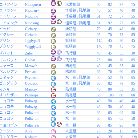
ニドクイン
Nidoqueen
未发现组
90
82
87
75
ニドラン♂
Nidoran♂
怪兽组 / 陆地组
46
57
40
40
ニドリーノ
Nidorino
怪兽组 / 陆地组
61
72
57
55
ニドキング
Nidoking
怪兽组 / 陆地组
81
92
77
85
ピッピ
Clefairy
妖精组
70
45
48
60
ピクシー
Clefable
妖精组
95
70
73
85
プリン
Jigglypuff
妖精组
115
45
20
45
プクリン
Wigglytuff
妖精组
140
70
45
75
ズバット
Zubat
飞行组
40
45
35
30
ゴルバット
Golbat
飞行组
75
80
70
65
ニャース
Meowth
陆地组
40
45
35
40
ペルシアン
Persian
陆地组
65
70
60
65
コダック
Psyduck
水一组 / 陆地组
50
52
48
65
ゴルダック
Golduck
水一组 / 陆地组
80
82
78
95
マンキー
Mankey
陆地组
40
80
35
35
オコリザル
Primeape
陆地组
65
105
60
60
ニョロモ
Poliwag
水一组
40
50
40
40
ニョロモ
Poliwag
水一组
40
50
40
40
ニョロゾ
Poliwhirl
水一组
65
65
65
50
ニョロゾ
Poliwhirl
水一组
65
65
65
50
ニョロボン
Poliwrath
水一组
90
85
95
70
ケーシィ
Abra
人型组
25
20
15
105
ユンゲラー
Kadabra
人型组
40
35
30
120