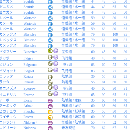
ゼニガメ
Squirtle
怪兽组 / 水一组
44
48
65
50
ゼニガメ
Squirtle
怪兽组 / 水一组
44
48
65
50
ゼニガメ
Squirtle
怪兽组 / 水一组
44
48
65
50
カメール
Wartortle
怪兽组 / 水一组
59
63
80
65
カメール
Wartortle
怪兽组 / 水一组
59
63
80
65
カメール
Wartortle
怪兽组 / 水一组
59
63
80
65
カメックス
Blastoise
怪兽组 / 水一组
79
83
100
85
カメックス
Blastoise
怪兽组 / 水一组
79
83
100
85
カメックス
Blastoise
怪兽组 / 水一组
79
83
100
85
バタフリー
Butterfree
昆虫组
60
45
50
80
ポッポ
Pidgey
飞行组
40
45
40
35
ピジョン
Pidgeotto
飞行组
63
60
55
50
ピジョット
Pidgeot
飞行组
83
80
75
70
コラッタ
Rattata
陆地组
30
56
35
25
ラッタ
Raticate
陆地组
55
81
60
50
オニスズメ
Spearow
飞行组
40
60
30
31
オニドリル
Fearow
飞行组
65
90
65
61
アーボ
Ekans
陆地组 / 龙组
35
60
44
40
アーボック
Arbok
陆地组 / 龙组
60
85
69
65
ピカチュウ
Pikachu
陆地组 / 妖精组
35
55
30
50
ライチュウ
Raichu
陆地组 / 妖精组
60
90
55
90
ニドラン♀
Nidoran♀
怪兽组 / 陆地组
55
47
52
40
ニドリーナ
Nidorina
未发现组
70
62
67
55