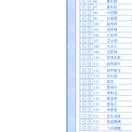
96
素利普
97
素利拍
98
大钳蟹
99
巨钳蟹
100
雷电球
101
顽皮弹
106
沙瓦郎
107
艾比郎
108
大舌头
109
瓦斯弹
110
双弹瓦斯
111
铁甲犀牛
112
铁甲暴龙
113
吉利蛋
115
袋龙
116
墨海马
117
海刺龙
118
角金鱼
119
金鱼王
120
海星星
121
宝石海星
122
吸盘魔偶
123
飞天螳螂