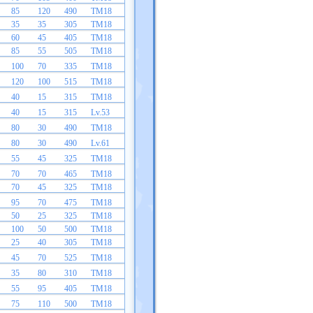
85
120
490
TM18
35
35
305
TM18
60
45
405
TM18
85
55
505
TM18
100
70
335
TM18
120
100
515
TM18
40
15
315
TM18
40
15
315
Lv.53
80
30
490
TM18
80
30
490
Lv.61
55
45
325
TM18
70
70
465
TM18
70
45
325
TM18
95
70
475
TM18
50
25
325
TM18
100
50
500
TM18
25
40
305
TM18
45
70
525
TM18
35
80
310
TM18
55
95
405
TM18
75
110
500
TM18