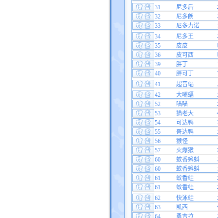
31
尼多后
32
尼多朗
33
尼多力诺
34
尼多王
35
皮皮
36
皮可西
39
胖丁
40
胖可丁
41
超音蝠
42
大嘴蝠
52
喵喵
53
猫老大
54
可达鸭
55
哥达鸭
56
猴怪
57
火爆猴
60
蚊香蝌蚪
60
蚊香蝌蚪
61
蚊香蛙
61
蚊香蛙
62
快泳蛙
63
凯西
64
勇吉拉