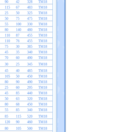
90
42
328
TM18
115
67
483
TM18
25
50
325
TM18
50
75
475
TM18
55
100
330
TM18
80
140
480
TM18
110
87
455
TM18
110
76
455
TM18
75
30
385
TM18
45
35
340
TM18
70
60
490
TM18
30
25
345
TM18
45
40
485
TM18
105
50
450
TM18
80
90
490
TM18
25
60
295
TM18
45
85
440
TM18
50
63
320
TM18
80
68
450
TM18
55
85
340
TM18
85
115
520
TM18
120
90
460
TM18
80
105
500
TM18