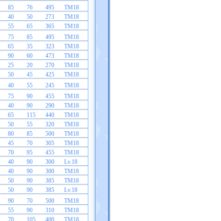
85
76
495
TM18
40
50
273
TM18
55
65
365
TM18
75
85
495
TM18
65
35
323
TM18
90
60
473
TM18
25
20
270
TM18
50
45
425
TM18
40
55
245
TM18
75
90
455
TM18
40
90
290
TM18
65
115
440
TM18
50
55
320
TM18
80
85
500
TM18
45
70
305
TM18
70
95
455
TM18
40
90
300
Lv.18
40
90
300
TM18
50
90
385
TM18
50
90
385
Lv.18
90
70
500
TM18
55
90
310
TM18
70
105
400
TM18