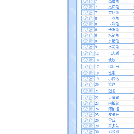
7
杰尼龟
7
杰尼龟
7
杰尼龟
8
卡咪龟
8
卡咪龟
8
卡咪龟
9
水箭龟
9
水箭龟
9
水箭龟
12
巴大蝴
16
波波
17
比比鸟
18
比雕
19
小拉达
20
拉达
21
烈雀
22
大嘴雀
23
阿柏蛇
24
阿柏怪
25
皮卡丘
26
雷丘
29
尼多兰
30
尼多娜