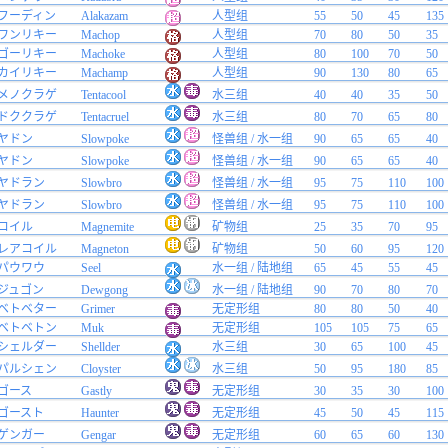
フーディン
Alakazam
人型组
55
50
45
135
ワンリキー
Machop
人型组
70
80
50
35
ゴーリキー
Machoke
人型组
80
100
70
50
カイリキー
Machamp
人型组
90
130
80
65
メノクラゲ
Tentacool
水三组
40
40
35
50
ドククラゲ
Tentacruel
水三组
80
70
65
80
ヤドン
Slowpoke
怪兽组 / 水一组
90
65
65
40
ヤドン
Slowpoke
怪兽组 / 水一组
90
65
65
40
ヤドラン
Slowbro
怪兽组 / 水一组
95
75
110
100
ヤドラン
Slowbro
怪兽组 / 水一组
95
75
110
100
コイル
Magnemite
矿物组
25
35
70
95
レアコイル
Magneton
矿物组
50
60
95
120
パウワウ
Seel
水一组 / 陆地组
65
45
55
45
ジュゴン
Dewgong
水一组 / 陆地组
90
70
80
70
ベトベター
Grimer
无定形组
80
80
50
40
ベトベトン
Muk
无定形组
105
105
75
65
シェルダー
Shellder
水三组
30
65
100
45
パルシェン
Cloyster
水三组
50
95
180
85
ゴース
Gastly
无定形组
30
35
30
100
ゴースト
Haunter
无定形组
45
50
45
115
ゲンガー
Gengar
无定形组
60
65
60
130