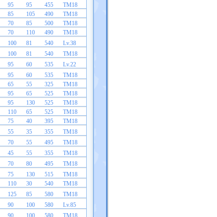
95
95
455
TM18
85
105
490
TM18
70
85
500
TM18
70
110
490
TM18
100
81
540
Lv.38
100
81
540
TM18
95
60
535
Lv.22
95
60
535
TM18
65
55
325
TM18
95
65
525
TM18
95
130
525
TM18
110
65
525
TM18
75
40
395
TM18
55
35
355
TM18
70
55
495
TM18
45
55
355
TM18
70
80
495
TM18
75
130
515
TM18
110
30
540
TM18
125
85
580
TM18
90
100
580
Lv.85
90
100
580
TM18