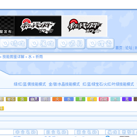
首页
|
论坛
|
»
技能图鉴详解
»
水
» 祈雨
绿/红/蓝/黄技能模式
金/银/水晶技能模式
红/蓝/绿宝石/火红/叶绿技能模式