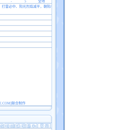
-
5
全场
、打雷必中、阳光烈焰减半，朝阳/
E.COM]联合制作