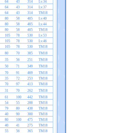
64
43
314
Lv.34
64
43
314
Lv.37
64
43
314
TM18
80
58
405
Lv.40
80
58
405
Lv.44
80
58
405
TM18
105
78
530
Lv.53
105
78
530
Lv.46
105
78
530
TM18
80
70
385
TM18
35
56
251
TM18
50
71
349
TM18
70
91
469
TM18
35
72
253
TM18
70
97
413
TM18
31
70
262
TM18
61
100
442
TM18
54
55
288
TM18
79
80
438
TM18
40
90
300
TM18
80
100
475
TM18
40
41
275
TM18
55
56
365
TM18