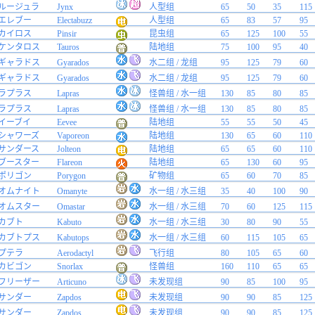
ルージュラ
Jynx
人型组
65
50
35
115
エレブー
Electabuzz
人型组
65
83
57
95
カイロス
Pinsir
昆虫组
65
125
100
55
ケンタロス
Tauros
陆地组
75
100
95
40
ギャラドス
Gyarados
水二组 / 龙组
95
125
79
60
ギャラドス
Gyarados
水二组 / 龙组
95
125
79
60
ラプラス
Lapras
怪兽组 / 水一组
130
85
80
85
ラプラス
Lapras
怪兽组 / 水一组
130
85
80
85
イーブイ
Eevee
陆地组
55
55
50
45
シャワーズ
Vaporeon
陆地组
130
65
60
110
サンダース
Jolteon
陆地组
65
65
60
110
ブースター
Flareon
陆地组
65
130
60
95
ポリゴン
Porygon
矿物组
65
60
70
85
オムナイト
Omanyte
水一组 / 水三组
35
40
100
90
オムスター
Omastar
水一组 / 水三组
70
60
125
115
カブト
Kabuto
水一组 / 水三组
30
80
90
55
カブトプス
Kabutops
水一组 / 水三组
60
115
105
65
プテラ
Aerodactyl
飞行组
80
105
65
60
カビゴン
Snorlax
怪兽组
160
110
65
65
フリーザー
Articuno
未发现组
90
85
100
95
サンダー
Zapdos
未发现组
90
90
85
125
サンダー
Zapdos
未发现组
90
90
85
125