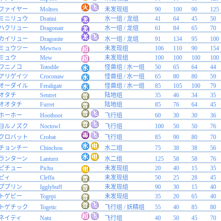
ファイヤー
Moltres
未发现组
90
100
90
125
ミニリュウ
Dratini
水一组 / 龙组
41
64
45
50
ハクリュー
Dragonair
水一组 / 龙组
61
84
65
70
カイリュー
Dragonite
水一组 / 龙组
91
134
95
100
ミュウツー
Mewtwo
未发现组
106
110
90
154
ミュウ
Mew
未发现组
100
100
100
100
ワニノコ
Totodile
怪兽组 / 水一组
50
65
64
44
アリゲイツ
Croconaw
怪兽组 / 水一组
65
80
80
59
オーダイル
Feraligatr
怪兽组 / 水一组
85
105
100
79
オタチ
Sentret
陆地组
35
46
34
35
オオタチ
Furret
陆地组
85
76
64
45
ホーホー
Hoothoot
飞行组
60
30
30
36
ヨルノズク
Noctowl
飞行组
100
50
50
76
クロバット
Crobat
飞行组
85
90
80
70
チョンチー
Chinchou
水二组
75
38
38
56
ランターン
Lanturn
水二组
125
58
58
76
ピチュー
Pichu
未发现组
20
40
15
35
ピィ
Cleffa
未发现组
50
25
28
45
ププリン
Igglybuff
未发现组
90
30
15
40
トゲピー
Togepi
未发现组
35
20
65
40
トゲチック
Togetic
飞行组 / 妖精组
55
40
85
80
ネイティ
Natu
飞行组
40
50
45
70