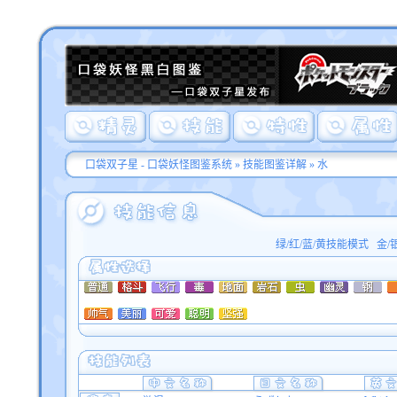
口袋双子星 - 口袋妖怪图鉴系统
»
技能图鉴详解
» 水
绿/红/蓝/黄技能模式
金/