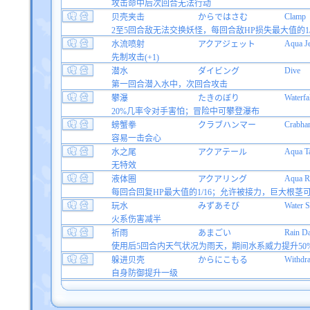
攻击命中后次回合无法行动
Clamp
贝壳夹击
からではさむ
2至5回合敌无法交换妖怪，每回合敌HP损失最大值的1/
Aqua Je
水流喷射
アクアジェット
先制攻击(+1)
Dive
潜水
ダイビング
第一回合潜入水中，次回合攻击
Waterfal
攀瀑
たきのぼり
20%几率令对手害怕；冒险中可攀登瀑布
Crabha
螃蟹拳
クラブハンマー
容易一击会心
Aqua Ta
水之尾
アクアテール
无特效
Aqua R
液体圈
アクアリング
每回合回复HP最大值的1/16；允许被接力，巨大根茎
Water S
玩水
みずあそび
火系伤害减半
Rain D
祈雨
あまごい
使用后5回合内天气状况为雨天，期间水系威力提升50
Withdr
躲进贝壳
からにこもる
自身防御提升一级