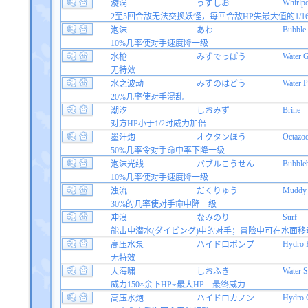
Whirlpo
漩涡
うずしお
2至5回合敌无法交换妖怪，每回合敌HP失最大值的1/1
Bubble
泡沫
あわ
10%几率使对手速度降一级
Water 
水枪
みずでっぽう
无特效
Water P
水之波动
みずのはどう
20%几率使对手混乱
Brine
潮汐
しおみず
对方HP小于1/2时威力加倍
Octazo
墨汁炮
オクタンほう
50%几率令对手命中率下降一级
Bubble
泡沫光线
バブルこうせん
10%几率使对手速度降一级
Muddy 
浊流
だくりゅう
30%的几率使对手命中降一级
Surf
冲浪
なみのり
能击中潜水(ダイビング)中的对手；冒险中可在水面移
Hydro 
高压水泵
ハイドロポンプ
无特效
Water S
大海啸
しおふき
威力150×余下HP÷最大HP＝最终威力
Hydro 
高压水炮
ハイドロカノン