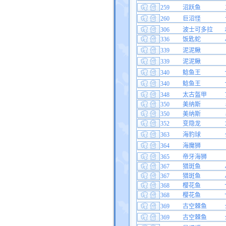
259
沼跃鱼
260
巨沼怪
306
波士可多拉
336
饭匙蛇
339
泥泥鳅
339
泥泥鳅
340
鲶鱼王
340
鲶鱼王
348
太古盔甲
350
美纳斯
350
美纳斯
352
变隐龙
363
海豹球
364
海魔狮
365
帝牙海狮
367
猎斑鱼
367
猎斑鱼
368
樱花鱼
368
樱花鱼
369
古空棘鱼
369
古空棘鱼