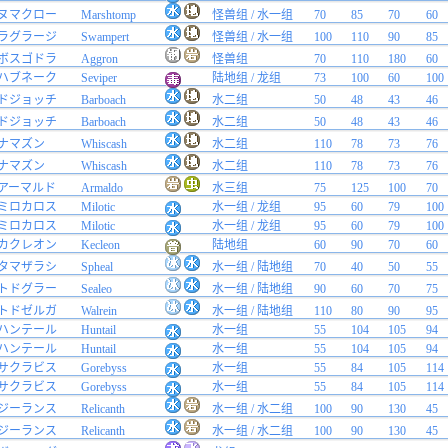
ヌマクロー
Marshtomp
怪兽组 / 水一组
70
85
70
60
ラグラージ
Swampert
怪兽组 / 水一组
100
110
90
85
ボスゴドラ
Aggron
怪兽组
70
110
180
60
ハブネーク
Seviper
陆地组 / 龙组
73
100
60
100
ドジョッチ
Barboach
水二组
50
48
43
46
ドジョッチ
Barboach
水二组
50
48
43
46
ナマズン
Whiscash
水二组
110
78
73
76
ナマズン
Whiscash
水二组
110
78
73
76
アーマルド
Armaldo
水三组
75
125
100
70
ミロカロス
Milotic
水一组 / 龙组
95
60
79
100
ミロカロス
Milotic
水一组 / 龙组
95
60
79
100
カクレオン
Kecleon
陆地组
60
90
70
60
タマザラシ
Spheal
水一组 / 陆地组
70
40
50
55
トドグラー
Sealeo
水一组 / 陆地组
90
60
70
75
トドゼルガ
Walrein
水一组 / 陆地组
110
80
90
95
ハンテール
Huntail
水一组
55
104
105
94
ハンテール
Huntail
水一组
55
104
105
94
サクラビス
Gorebyss
水一组
55
84
105
114
サクラビス
Gorebyss
水一组
55
84
105
114
ジーランス
Relicanth
水一组 / 水二组
100
90
130
45
ジーランス
Relicanth
水一组 / 水二组
100
90
130
45