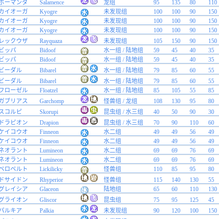
ボーマンダ
Salamence
龙组
95
135
80
110
カイオーガ
Kyogre
未发现组
100
100
90
150
カイオーガ
Kyogre
未发现组
100
100
90
150
カイオーガ
Kyogre
未发现组
100
100
90
150
レックウザ
Rayquaza
未发现组
105
150
90
150
ビッパ
Bidoof
水一组 / 陆地组
59
45
40
35
ビッパ
Bidoof
水一组 / 陆地组
59
45
40
35
ビーダル
Bibarel
水一组 / 陆地组
79
85
60
55
ビーダル
Bibarel
水一组 / 陆地组
79
85
60
55
フローゼル
Floatzel
水一组 / 陆地组
85
105
55
85
ガブリアス
Garchomp
怪兽组 / 龙组
108
130
95
80
スコルピ
Skorupi
昆虫组 / 水三组
40
50
90
30
ドラピオン
Drapion
昆虫组 / 水三组
70
90
110
60
ケイコウオ
Finneon
水二组
49
49
56
49
ケイコウオ
Finneon
水二组
49
49
56
49
ネオラント
Lumineon
水二组
69
69
76
69
ネオラント
Lumineon
水二组
69
69
76
69
ベロベルト
Lickilicky
怪兽组
110
85
95
80
ドサイドン
Rhyperior
怪兽组
115
140
130
55
グレイシア
Glaceon
陆地组
65
60
110
130
グライオン
Gliscor
昆虫组
75
95
125
45
パルキア
Palkia
未发现组
90
120
100
150