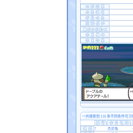
一共搜索到 116 条不同条件可习
7
杰尼龟