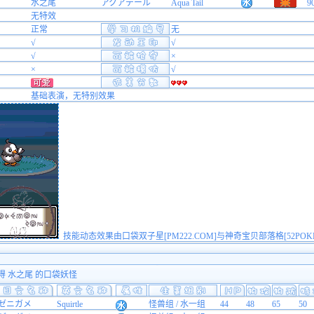
水之尾
アクアテール
Aqua Tail
9
无特效
正常
无
√
√
√
×
×
√
基础表演，无特别效果
技能动态效果由口袋双子星[PM222.COM]与神奇宝贝部落格[52POK
得 水之尾 的口袋妖怪
ゼニガメ
Squirtle
怪兽组 / 水一组
44
48
65
50