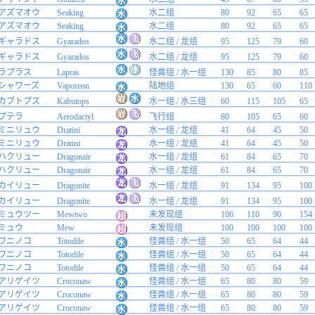
アズマオウ
Seaking
水二组
80
92
65
65
アズマオウ
Seaking
水二组
80
92
65
65
ギャラドス
Gyarados
水二组 / 龙组
95
125
79
60
ギャラドス
Gyarados
水二组 / 龙组
95
125
79
60
ラプラス
Lapras
怪兽组 / 水一组
130
85
80
85
シャワーズ
Vaporeon
陆地组
130
65
60
110
カブトプス
Kabutops
水一组 / 水三组
60
115
105
65
プテラ
Aerodactyl
飞行组
80
105
65
60
ミニリュウ
Dratini
水一组 / 龙组
41
64
45
50
ミニリュウ
Dratini
水一组 / 龙组
41
64
45
50
ハクリュー
Dragonair
水一组 / 龙组
61
84
65
70
ハクリュー
Dragonair
水一组 / 龙组
61
84
65
70
カイリュー
Dragonite
水一组 / 龙组
91
134
95
100
カイリュー
Dragonite
水一组 / 龙组
91
134
95
100
ミュウツー
Mewtwo
未发现组
106
110
90
154
ミュウ
Mew
未发现组
100
100
100
100
ワニノコ
Totodile
怪兽组 / 水一组
50
65
64
44
ワニノコ
Totodile
怪兽组 / 水一组
50
65
64
44
ワニノコ
Totodile
怪兽组 / 水一组
50
65
64
44
アリゲイツ
Croconaw
怪兽组 / 水一组
65
80
80
59
アリゲイツ
Croconaw
怪兽组 / 水一组
65
80
80
59
アリゲイツ
Croconaw
怪兽组 / 水一组
65
80
80
59