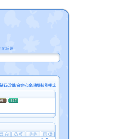
BUG反馈
钻石/珍珠/白金/心金/魂银技能模式