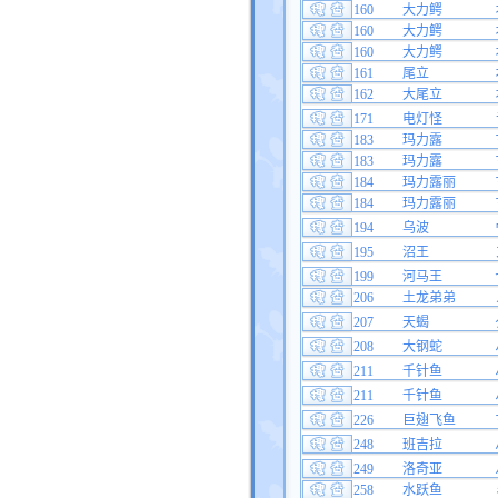
160
大力鳄
160
大力鳄
160
大力鳄
161
尾立
162
大尾立
171
电灯怪
183
玛力露
183
玛力露
184
玛力露丽
184
玛力露丽
194
乌波
195
沼王
199
河马王
206
土龙弟弟
207
天蝎
208
大钢蛇
211
千针鱼
211
千针鱼
226
巨翅飞鱼
248
班吉拉
249
洛奇亚
258
水跃鱼