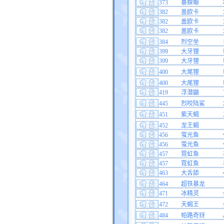
373
暴蝾螈
382
盖欧卡
382
盖欧卡
382
盖欧卡
384
烈空坐
399
大牙狸
399
大牙狸
400
大尾狸
400
大尾狸
419
浮潜鼬
445
烈咬陆鲨
451
紫天蝎
452
龙王蝎
456
萤光鱼
456
萤光鱼
457
霓虹鱼
457
霓虹鱼
463
大舌舔
464
超铁暴龙
471
冰精灵
472
天蝎王
484
帕路奇犽