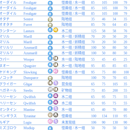
オーダイル
Feraligatr
怪兽组 / 水一组
85
105
100
79
オーダイル
Feraligatr
怪兽组 / 水一组
85
105
100
79
オーダイル
Feraligatr
怪兽组 / 水一组
85
105
100
79
オタチ
Sentret
陆地组
35
46
34
35
オオタチ
Furret
陆地组
85
76
64
45
ランターン
Lanturn
水二组
125
58
58
76
マリル
Marill
水一组 / 妖精组
70
20
50
20
マリル
Marill
水一组 / 妖精组
70
20
50
20
マリルリ
Azumarill
水一组 / 妖精组
100
50
80
50
マリルリ
Azumarill
水一组 / 妖精组
100
50
80
50
ウパー
Wooper
水一组 / 陆地组
55
45
45
25
ヌオー
Quagsire
水一组 / 陆地组
95
85
85
65
ヤドキング
Slowking
怪兽组 / 水一组
95
75
80
100
ノコッチ
Dunsparce
陆地组
100
70
70
65
グライガー
Gligar
昆虫组
65
75
105
35
ハガネール
Steelix
矿物组
75
85
200
55
ハリーセン
Qwilfish
水二组
65
95
75
55
ハリーセン
Qwilfish
水二组
65
95
75
55
マンタイン
Mantine
水一组
65
40
70
80
バンギラス
Tyranitar
怪兽组
100
134
110
95
ルギア
Lugia
未发现组
106
90
130
90
ミズゴロウ
Mudkip
怪兽组 / 水一组
50
70
50
50