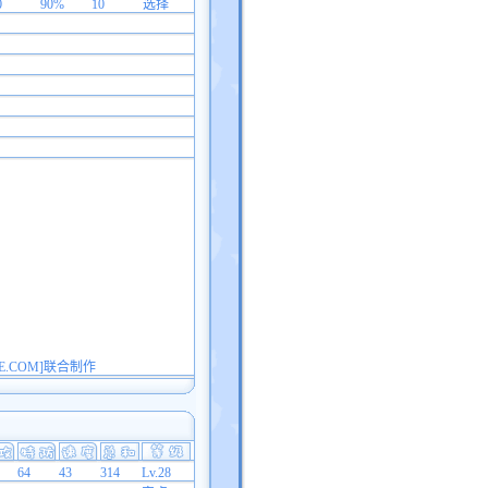
0
90%
10
选择
E.COM]联合制作
64
43
314
Lv.28