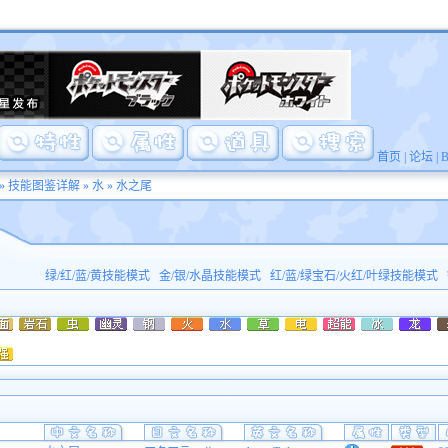
首页
|
论坛
|
»
技能图鉴详解
»
水
» 水之尾
绿/红/蓝/黄技能模式
金/银/水晶技能模式
红/蓝/绿宝石/火红/叶绿技能模式