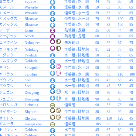
ゼニガメ
Squirtle
怪兽组 / 水一组
44
48
65
50
カメール
Wartortle
怪兽组 / 水一组
59
63
80
65
カメール
Wartortle
怪兽组 / 水一组
59
63
80
65
カメックス
Blastoise
怪兽组 / 水一组
79
83
100
85
カメックス
Blastoise
怪兽组 / 水一组
79
83
100
85
アーボ
Ekans
陆地组 / 龙组
35
60
44
40
アーボック
Arbok
陆地组 / 龙组
60
85
69
65
ニドクイン
Nidoqueen
未发现组
90
82
87
75
ニドキング
Nidoking
怪兽组 / 陆地组
81
92
77
85
コダック
Psyduck
水一组 / 陆地组
50
52
48
65
ゴルダック
Golduck
水一组 / 陆地组
80
82
78
95
ヤドン
Slowpoke
怪兽组 / 水一组
90
65
65
40
ヤドラン
Slowbro
怪兽组 / 水一组
95
75
110
100
パウワウ
Seel
水一组 / 陆地组
65
45
55
45
パウワウ
Seel
水一组 / 陆地组
65
45
55
45
ジュゴン
Dewgong
水一组 / 陆地组
90
70
80
70
ジュゴン
Dewgong
水一组 / 陆地组
90
70
80
70
ベロリンガ
Lickitung
怪兽组
90
55
75
60
サイホーン
Rhyhorn
怪兽组 / 陆地组
80
85
95
30
サイドン
Rhydon
怪兽组 / 陆地组
105
130
120
45
ガルーラ
Kangaskhan
怪兽组
105
95
80
40
トサキント
Goldeen
水二组
45
67
60
35
トサキント
Goldeen
水二组
45
67
60
35