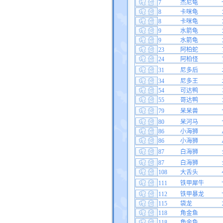
7
杰尼龟
8
卡咪龟
8
卡咪龟
9
水箭龟
9
水箭龟
23
阿柏蛇
24
阿柏怪
31
尼多后
34
尼多王
54
可达鸭
55
哥达鸭
79
呆呆兽
80
呆河马
86
小海狮
86
小海狮
87
白海狮
87
白海狮
108
大舌头
111
铁甲犀牛
112
铁甲暴龙
115
袋龙
118
角金鱼
118
角金鱼