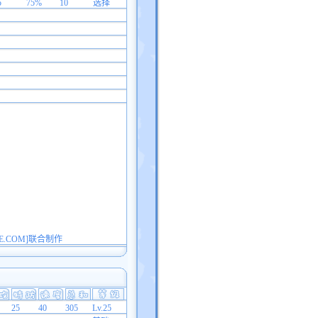
5
75%
10
选择
E.COM]联合制作
25
40
305
Lv.25