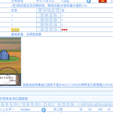
贝壳夹击
からではさむ
Clamp
3
2至5回合敌无法交换妖怪，每回合敌HP损失最大值的1/16
正常
无
√
√
√
×
×
√
基础表演，无特别效果
技能动态效果由口袋双子星[PM222.COM]与神奇宝贝部落格[52POK
 贝壳夹击 的口袋妖怪
シェルダー
Shellder
水三组
30
65
100
45