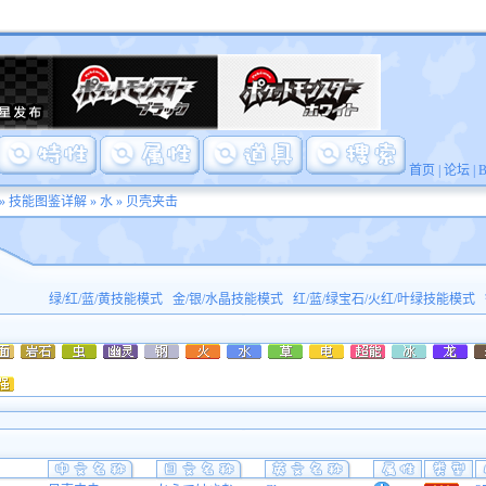
首页
|
论坛
|
»
技能图鉴详解
»
水
» 贝壳夹击
绿/红/蓝/黄技能模式
金/银/水晶技能模式
红/蓝/绿宝石/火红/叶绿技能模式