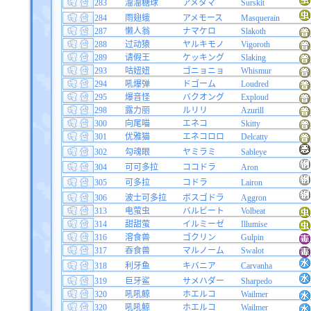
283
溜溜糖球
アメタマ
Surskit
284
雨翅蛾
アメモース
Masquerain
287
懒人翁
ナマケロ
Slakoth
288
过动猿
ヤルキモノ
Vigoroth
289
请假王
ケッキング
Slaking
293
咕妞妞
ゴニョニョ
Whismur
294
吼爆弹
ドゴーム
Loudred
295
爆音怪
バクオング
Exploud
298
露力丽
ルリリ
Azurill
300
向尾喵
エネコ
Skitty
301
优雅猫
エネコロロ
Delcatty
302
勾魂眼
ヤミラミ
Sableye
304
可可多拉
ココドラ
Aron
305
可多拉
コドラ
Lairon
306
波士可多拉
ボスゴドラ
Aggron
313
电萤虫
バルビート
Volbeat
314
甜甜萤
イルミーゼ
Illumise
316
溶食兽
ゴクリン
Gulpin
317
吞食兽
マルノーム
Swalot
318
利牙鱼
キバニア
Carvanha
319
巨牙鲨
サメハダー
Sharpedo
320
吼吼鲸
ホエルコ
Wailmer
320
吼吼鲸
ホエルコ
Wailmer