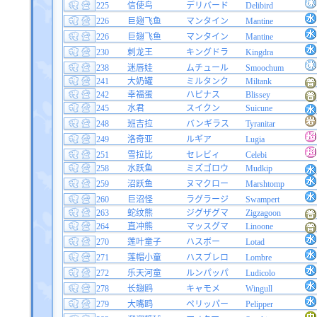
225
信使鸟
デリバード
Delibird
226
巨翅飞鱼
マンタイン
Mantine
226
巨翅飞鱼
マンタイン
Mantine
230
刺龙王
キングドラ
Kingdra
238
迷唇娃
ムチュール
Smoochum
241
大奶罐
ミルタンク
Miltank
242
幸福蛋
ハピナス
Blissey
245
水君
スイクン
Suicune
248
班吉拉
バンギラス
Tyranitar
249
洛奇亚
ルギア
Lugia
251
雪拉比
セレビィ
Celebi
258
水跃鱼
ミズゴロウ
Mudkip
259
沼跃鱼
ヌマクロー
Marshtomp
260
巨沼怪
ラグラージ
Swampert
263
蛇纹熊
ジグザグマ
Zigzagoon
264
直冲熊
マッスグマ
Linoone
270
莲叶童子
ハスボー
Lotad
271
莲帽小童
ハスブレロ
Lombre
272
乐天河童
ルンパッパ
Ludicolo
278
长翅鸥
キャモメ
Wingull
279
大嘴鸥
ペリッパー
Pelipper