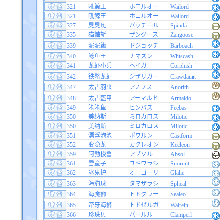
321
吼鲸王
ホエルオー
Wailord
321
吼鲸王
ホエルオー
Wailord
327
晃晃斑
パッチール
Spinda
335
猫鼬斩
ザングース
Zangoose
339
泥泥鳅
ドジョッチ
Barboach
340
鲶鱼王
ナマズン
Whiscash
341
龙虾小兵
ヘイガニ
Corphish
342
铁螯龙虾
シザリガー
Crawdaunt
347
太古羽虫
アノプス
Anorith
348
太古盔甲
アーマルド
Armaldo
349
笨笨鱼
ヒンバス
Feebas
350
美纳斯
ミロカロス
Milotic
350
美纳斯
ミロカロス
Milotic
351
漂浮泡泡
ポワルン
Castform
352
变隐龙
カクレオン
Kecleon
359
阿勃梭鲁
アブソル
Absol
361
雪童子
ユキワラシ
Snorunt
362
冰鬼护
オニゴーリ
Glalie
363
海豹球
タマザラシ
Spheal
364
海魔狮
トドグラー
Sealeo
365
帝牙海狮
トドゼルガ
Walrein
366
珍珠贝
パールル
Clamperl