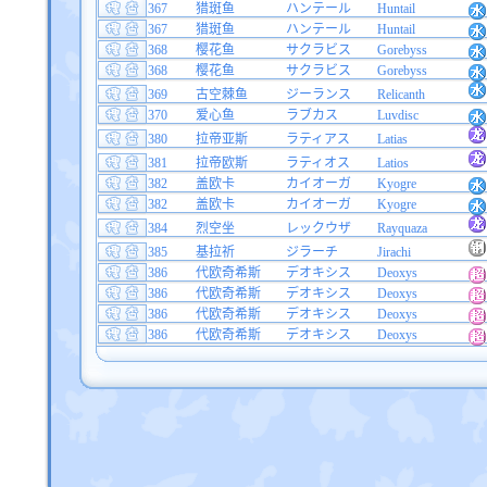
367
猎斑鱼
ハンテール
Huntail
367
猎斑鱼
ハンテール
Huntail
368
樱花鱼
サクラビス
Gorebyss
368
樱花鱼
サクラビス
Gorebyss
369
古空棘鱼
ジーランス
Relicanth
370
爱心鱼
ラブカス
Luvdisc
380
拉帝亚斯
ラティアス
Latias
381
拉帝欧斯
ラティオス
Latios
382
盖欧卡
カイオーガ
Kyogre
382
盖欧卡
カイオーガ
Kyogre
384
烈空坐
レックウザ
Rayquaza
385
基拉祈
ジラーチ
Jirachi
386
代欧奇希斯
デオキシス
Deoxys
386
代欧奇希斯
デオキシス
Deoxys
386
代欧奇希斯
デオキシス
Deoxys
386
代欧奇希斯
デオキシス
Deoxys