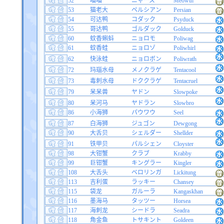
52
喵喵
ニャース
Meowth
53
猫老大
ペルシアン
Persian
54
可达鸭
コダック
Psyduck
55
哥达鸭
ゴルダック
Golduck
60
蚊香蝌蚪
ニョロモ
Poliwag
61
蚊香蛙
ニョロゾ
Poliwhirl
62
快泳蛙
ニョロボン
Poliwrath
72
玛瑙水母
メノクラゲ
Tentacool
73
毒刺水母
ドククラゲ
Tentacruel
79
呆呆兽
ヤドン
Slowpoke
80
呆河马
ヤドラン
Slowbro
86
小海狮
パウワウ
Seel
87
白海狮
ジュゴン
Dewgong
90
大舌贝
シェルダー
Shellder
91
铁甲贝
パルシェン
Cloyster
98
大钳蟹
クラブ
Krabby
99
巨钳蟹
キングラー
Kingler
108
大舌头
ベロリンガ
Lickitung
113
吉利蛋
ラッキー
Chansey
115
袋龙
ガルーラ
Kangaskhan
116
墨海马
タッツー
Horsea
117
海刺龙
シードラ
Seadra
118
角金鱼
トサキント
Goldeen