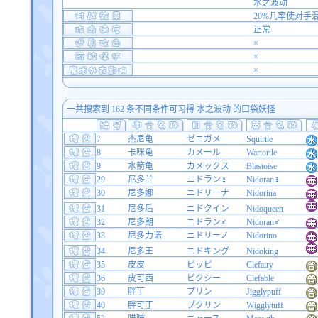
水之波动
20%几率使对手
正常
×
×
×
一共搜索到 162 条不同条件可习得 水之波动 的口袋妖怪
7
杰尼龟
ゼニガメ
Squirtle
8
卡咪龟
カメール
Wartortle
9
水箭龟
カメックス
Blastoise
29
尼多兰
ニドラン♀
Nidoran♀
30
尼多娜
ニドリーナ
Nidorina
31
尼多后
ニドクイン
Nidoqueen
32
尼多朗
ニドラン♂
Nidoran♂
33
尼多力诺
ニドリーノ
Nidorino
34
尼多王
ニドキング
Nidoking
35
皮皮
ピッピ
Clefairy
36
皮可西
ピクシー
Clefable
39
胖丁
プリン
Jigglypuff
40
胖可丁
プクリン
Wigglytuff