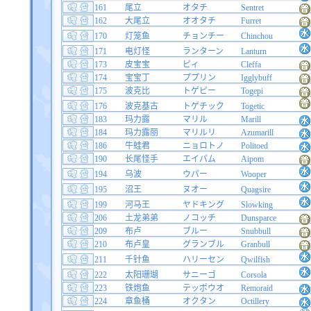
161
尾立
オタチ
Sentret
162
大尾立
オオタチ
Furret
170
灯笼鱼
チョンチー
Chinchou
171
电灯怪
ランターン
Lanturn
173
皮宝宝
ピィ
Cleffa
174
宝宝丁
ププリン
Igglybuff
175
波克比
トゲピー
Togepi
176
波克基古
トゲチック
Togetic
183
玛力露
マリル
Marill
184
玛力露丽
マリルリ
Azumarill
186
牛蛙君
ニョロトノ
Politoed
190
长尾怪手
エイパム
Aipom
194
乌波
ウパー
Wooper
195
沼王
ヌオー
Quagsire
199
河马王
ヤドキング
Slowking
206
土龙弟弟
ノコッチ
Dunsparce
209
布卢
ブルー
Snubbull
210
布卢皇
グランブル
Granbull
211
千针鱼
ハリーセン
Qwilfish
222
太阳珊瑚
サニーゴ
Corsola
223
铁炮鱼
テッポウオ
Remoraid
224
章鱼桶
オクタン
Octillery