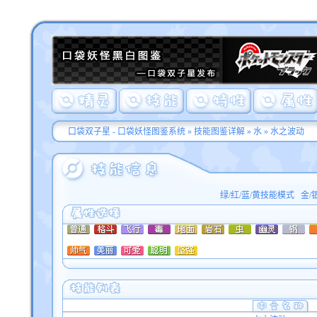
口袋双子星 - 口袋妖怪图鉴系统
»
技能图鉴详解
»
水
» 水之波动
绿/红/蓝/黄技能模式
金/