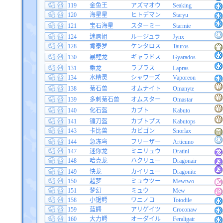
119
金鱼王
アズマオウ
Seaking
120
海星星
ヒトデマン
Staryu
121
宝石海星
スターミー
Starmie
124
迷唇姐
ルージュラ
Jynx
128
肯泰罗
ケンタロス
Tauros
130
暴鲤龙
ギャラドス
Gyarados
131
乘龙
ラプラス
Lapras
134
水精灵
シャワーズ
Vaporeon
138
菊石兽
オムナイト
Omanyte
139
多刺菊石兽
オムスター
Omastar
140
化石盔
カブト
Kabuto
141
镰刀盔
カブトプス
Kabutops
143
卡比兽
カビゴン
Snorlax
144
急冻鸟
フリーザー
Articuno
147
迷你龙
ミニリュウ
Dratini
148
哈克龙
ハクリュー
Dragonair
149
快龙
カイリュー
Dragonite
150
超梦
ミュウツー
Mewtwo
151
梦幻
ミュウ
Mew
158
小锯鳄
ワニノコ
Totodile
159
蓝鳄
アリゲイツ
Croconaw
160
大力鳄
オーダイル
Feraligatr