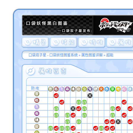
口袋双子星 - 口袋妖怪图鉴系统
»
属性图鉴详解
» 超能
防\攻