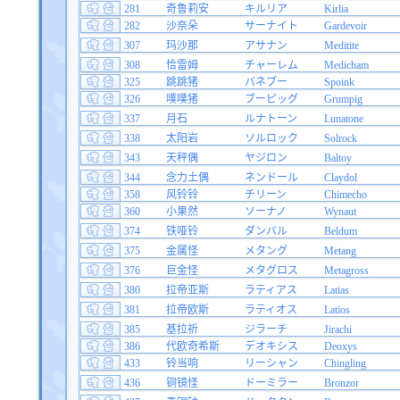
281
奇鲁莉安
キルリア
Kirlia
282
沙奈朵
サーナイト
Gardevoir
307
玛沙那
アサナン
Meditite
308
恰雷姆
チャーレム
Medicham
325
跳跳猪
バネブー
Spoink
326
噗噗猪
ブーピッグ
Grumpig
337
月石
ルナトーン
Lunatone
338
太阳岩
ソルロック
Solrock
343
天秤偶
ヤジロン
Baltoy
344
念力土偶
ネンドール
Claydol
358
风铃铃
チリーン
Chimecho
360
小果然
ソーナノ
Wynaut
374
铁哑铃
ダンバル
Beldum
375
金属怪
メタング
Metang
376
巨金怪
メタグロス
Metagross
380
拉帝亚斯
ラティアス
Latias
381
拉帝欧斯
ラティオス
Latios
385
基拉祈
ジラーチ
Jirachi
386
代欧奇希斯
デオキシス
Deoxys
433
铃当响
リーシャン
Chingling
436
铜镜怪
ドーミラー
Bronzor