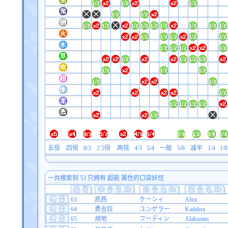
五倍
四倍
8/3
2.5倍
两倍
4/3
5/4
一般
5/8
减半
1/4
1/8
一共搜索到 53 只拥有 超能 属性的口袋妖怪
63
凯西
ケーシィ
Abra
64
勇吉拉
ユンゲラー
Kadabra
65
胡地
フーディン
Alakazam