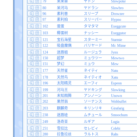
79
呆呆兽
ヤドン
Slowpoke
80
呆河马
ヤドラン
Slowbro
96
素利普
スリープ
Drowzee
97
素利拍
スリーパー
Hypno
102
蛋蛋
タマタマ
Exeggcute
103
椰蛋树
ナッシー
Exeggutor
121
宝石海星
スターミー
Starmie
122
吸盘魔偶
バリヤード
Mr. Mime
124
迷唇姐
ルージュラ
Jynx
150
超梦
ミュウツー
Mewtwo
151
梦幻
ミュウ
Mew
177
天然雀
ネイティ
Natu
178
天然鸟
ネイティオ
Xatu
196
太阳精灵
エーフィ
Espeon
199
河马王
ヤドキング
Slowking
201
未知图腾
アンノーン
Unown
202
果然翁
ソーナンス
Wobbuffet
203
麒麟奇
キリンリキ
Girafarig
238
迷唇娃
ムチュール
Smoochum
249
洛奇亚
ルギア
Lugia
251
雪拉比
セレビィ
Celebi
280
拉鲁拉丝
ラルトス
Ralts