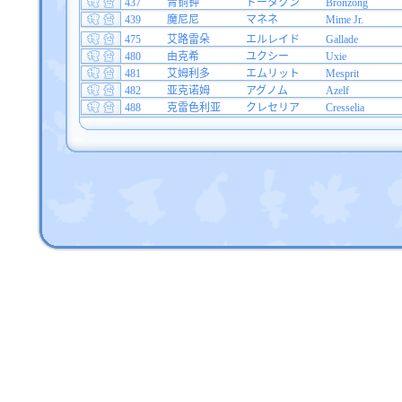
437
青铜钟
ドータクン
Bronzong
439
魔尼尼
マネネ
Mime Jr.
475
艾路雷朵
エルレイド
Gallade
480
由克希
ユクシー
Uxie
481
艾姆利多
エムリット
Mesprit
482
亚克诺姆
アグノム
Azelf
488
克雷色利亚
クレセリア
Cresselia