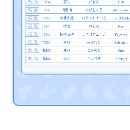
TM34
克制
がまん
Bide
TM35
摇手指
ゆびをふる
Metronome
TM40
火箭头槌
ロケットずつき
Skull Bash
TM44
睡眠
ねむる
Rest
TM46
精神波动
サイコウェーブ
Psywave
TM50
替身
みがわり
Substitute
HM03
冲浪
なみのり
Surf
HM04
怪力
かいりき
Strength