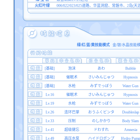
火红叶绿
006/022/023/025道路、华蓝洞窟、常磐市、2岛(
绿/红/蓝/黄技能模式
金/银/水晶技能
[基础]
泡沫
あわ
Bubble
[基础]
催眠术
さいみんじゅつ
Hypnosis
[基础]
水枪
みずでっぽう
Water Gun
Lv.16
催眠术
さいみんじゅつ
Hypnosis
Lv.19
水枪
みずでっぽう
Water Gun
Lv.26
连环巴掌
おうふくビンタ
Doubleslap
Lv.33
压制
のしかかり
Body Slam
Lv.41
超级健忘
ドわすれ
Amnesia
Lv.49
高压水泵
ハイドロポンプ
Hydro Pum