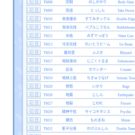
TM08
压制
のしかかり
Body Slam
TM09
突进
とっしん
Take Down
TM10
舍身撞击
すてみタックル
Double-Edg
TM11
泡沫光线
バブルこうせん
Bubblebeam
TM12
水枪
みずでっぽう
Water Gun
TM13
冷冻光线
れいとうビーム
Ice Beam
TM14
暴风雪
ふぶき
Blizzard
TM17
地狱滚动
じごくぐるま
Submission
TM18
反击
カウンター
Counter
TM19
地球上投
ちきゅうなげ
Seismic Tos
TM20
愤怒
いかり
Rage
TM26
地震
じしん
Earthquake
TM27
地裂
じわれ
Fissure
TM29
精神干扰
サイコキネシス
Psychic
TM31
模仿
ものまね
Mimic
TM32
影子分身
かげぶんしん
Double Tea