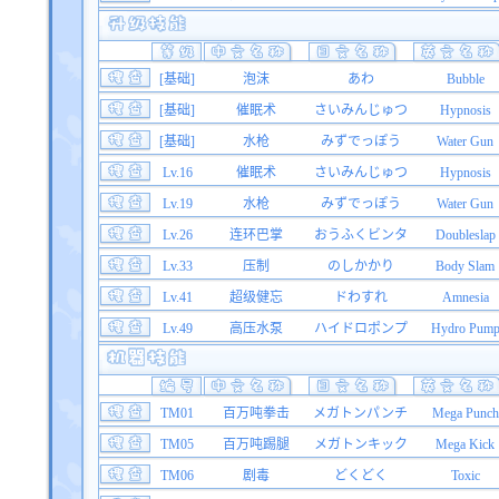
[基础]
泡沫
あわ
Bubble
[基础]
催眠术
さいみんじゅつ
Hypnosis
[基础]
水枪
みずでっぽう
Water Gun
Lv.16
催眠术
さいみんじゅつ
Hypnosis
Lv.19
水枪
みずでっぽう
Water Gun
Lv.26
连环巴掌
おうふくビンタ
Doubleslap
Lv.33
压制
のしかかり
Body Slam
Lv.41
超级健忘
ドわすれ
Amnesia
Lv.49
高压水泵
ハイドロポンプ
Hydro Pum
TM01
百万吨拳击
メガトンパンチ
Mega Punch
TM05
百万吨踢腿
メガトンキック
Mega Kick
TM06
剧毒
どくどく
Toxic