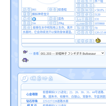
水一组
-
061
蚊香蛙
♂50.0%
蝌蚪神奇宝贝
5120
蓝色
131
1m
20kg
1059860
能够在水中和陆地上生存。离开
70
水面时，它会持续流汗以保持身体潮湿。
120 (15.
<< 查看
蚊香蝌蚪LV.25进化；22、28、30、31、44号
心金魂银
路、圆朱市、桔梗市、白银山、常磐市、华蓝洞窟
钻石珍珠
225/227/228道路水面
绿 宝 石
蚊香蝌蚪LV.25进化