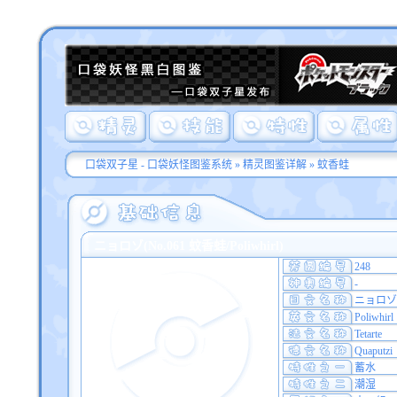
口袋双子星 - 口袋妖怪图鉴系统
»
精灵图鉴详解
» 蚊香蛙
ニョロゾ(No.061 蚊香蛙/Poliwhirl)
248
-
ニョロゾ
Poliwhirl
Tetarte
Quaputzi
蓄水
潮湿