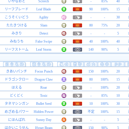
いやなおと
Screech
-
85%
40
リーフブレード
Leaf Blade
90
100%
15
こうそくいどう
Agility
-
-
30
たたきつける
Slam
80
75%
20
みきり
Detect
-
-
5
みねうち
False Swipe
40
100%
40
リーフストーム
Leaf Storm
140
90%
5
きあいパンチ
Focus Punch
150
100%
20
ドラゴンクロー
Dragon Claw
80
100%
15
ほえる
Roar
-
100%
20
どくどく
Toxic
-
85%
10
タネマシンガン
Bullet Seed
10
100%
30
めざめるパワー
Hidden Power
不定
100%
15
にほんばれ
Sunny Day
-
-
5
はかいこうせん
Hyper Beam
150
90%
5