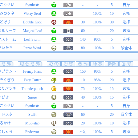
ごうせい
Synthesis
-
-
5
自身
みのタネ
Worry Seed
-
100%
10
选择
どげり
Double Kick
30
100%
30
选择
カルリーフ
Magical Leaf
60
-
20
选择
フストーム
Leaf Storm
140
90%
5
选择
まいたち
Razor Wind
80
100%
10
敌全体
ドプラント
Frenzy Plant
150
90%
5
选择
ぞくぎり
Fury Cutter
10
95%
20
选择
なりパンチ
Thunderpunch
75
100%
15
选择
いびき
Snore
40
100%
15
选择
ごうせい
Synthesis
-
-
5
自身
ードスター
Swift
60
-
20
敌全体
ろかけ
Mud-slap
20
100%
10
选择
むしゃら
Endeavor
不定
100%
5
选择