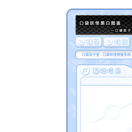
口袋双子星 - 口袋妖怪图鉴系统
ジュカイン(No.254 蜥蜴王/Sc