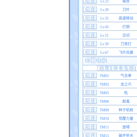
Lv.23
噪音
Lv.29
刀叶
Lv.35
高速移动
Lv.43
打倒
Lv.51
见切
Lv.59
刀背打
Lv.67
飞叶风暴
TM01
气合拳
TM02
龙之爪
TM05
吼
TM06
剧毒
TM09
种子机枪
TM10
觉醒力量
TM11
放晴
TM15
破坏死光