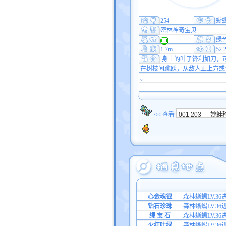
254
蜥
密林神奇宝贝
绿
1.7m
52.
身上的叶子锋利如刀，
在树枝间跳跃，从敌人正上方或
。
<< 查看
心金魂银
森林蜥蜴LV.36
钻石珍珠
森林蜥蜴LV.36
绿 宝 石
森林蜥蜴LV.36
火红叶绿
森林蜥蜴LV.36