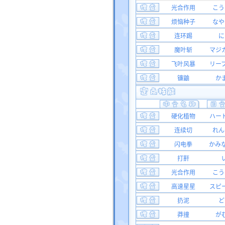
光合作用
こう
烦恼种子
なや
连环踢
に
魔叶斩
マジ
飞叶风暴
リー
镰鼬
か
硬化植物
ハー
连续切
れん
闪电拳
かみ
打鼾
光合作用
こう
高速星星
スピ
扔泥
ど
莽撞
が