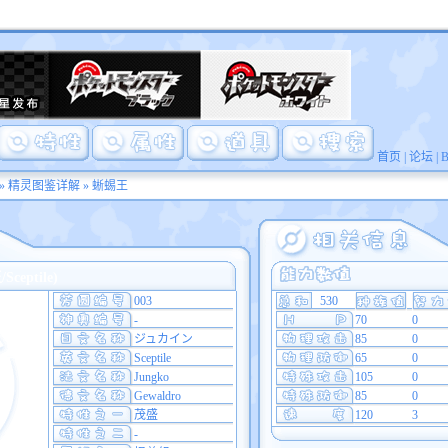
首页
|
论坛
|
»
精灵图鉴详解
» 蜥蜴王
eptile)
003
530
-
70
0
ジュカイン
85
0
Sceptile
65
0
Jungko
105
0
Gewaldro
85
0
茂盛
120
3
-