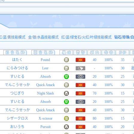
红/蓝/黄技能模式
金/银/水晶技能模式
红/蓝/绿宝石/火红/叶绿技能模式
钻石/珍珠/
はたく
Pound
40
100%
35
にらみつける
Leer
-
100%
30
すいとる
Absorb
20
100%
25
でんこうせっか
Quick Attack
40
100%
30
つじぎり
Night Slash
70
100%
15
すいとる
Absorb
20
100%
25
でんこうせっか
Quick Attack
40
100%
30
シザークロス
X-scissor
80
100%
15
おいうち
Pursuit
40
100%
20