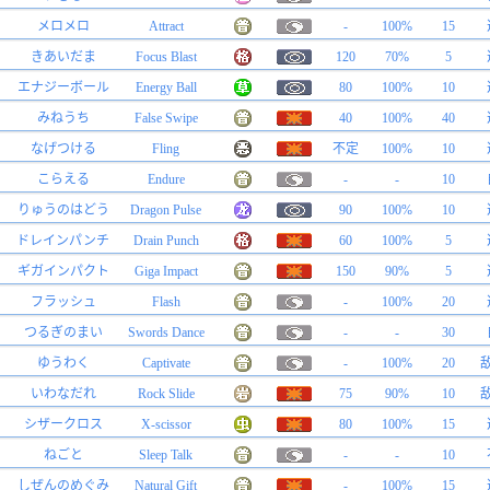
メロメロ
Attract
-
100%
15
きあいだま
Focus Blast
120
70%
5
エナジーボール
Energy Ball
80
100%
10
みねうち
False Swipe
40
100%
40
なげつける
Fling
不定
100%
10
こらえる
Endure
-
-
10
りゅうのはどう
Dragon Pulse
90
100%
10
ドレインパンチ
Drain Punch
60
100%
5
ギガインパクト
Giga Impact
150
90%
5
フラッシュ
Flash
-
100%
20
つるぎのまい
Swords Dance
-
-
30
ゆうわく
Captivate
-
100%
20
いわなだれ
Rock Slide
75
90%
10
シザークロス
X-scissor
80
100%
15
ねごと
Sleep Talk
-
-
10
しぜんのめぐみ
Natural Gift
-
100%
15