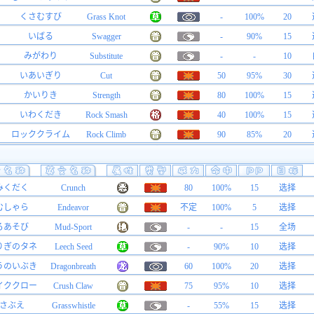
くさむすび
Grass Knot
-
100%
20
いばる
Swagger
-
90%
15
みがわり
Substitute
-
-
10
いあいぎり
Cut
50
95%
30
かいりき
Strength
80
100%
15
いわくだき
Rock Smash
40
100%
15
ロッククライム
Rock Climb
90
85%
20
みくだく
Crunch
80
100%
15
选择
むしゃら
Endeavor
不定
100%
5
选择
ろあそび
Mud-Sport
-
-
15
全场
りぎのタネ
Leech Seed
-
90%
10
选择
うのいぶき
Dragonbreath
60
100%
20
选择
イククロー
Crush Claw
75
95%
10
选择
さぶえ
Grasswhistle
-
55%
15
选择