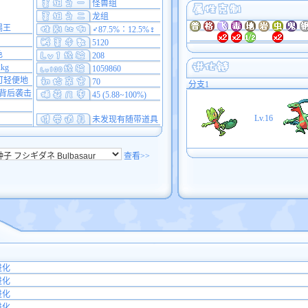
怪兽组
龙组
蜴王
♂87.5%∶12.5%♀
5120
色
208
2kg
1059860
可轻便地
70
分支1
背后袭击
45 (5.88~100%)
Lv.16
未发现有随带道具
查看>>
进化
进化
进化
进化