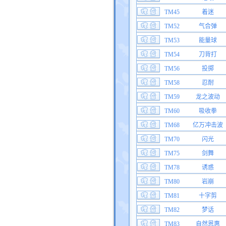
TM45
着迷
TM52
气合弹
TM53
能量球
TM54
刀背打
TM56
投掷
TM58
忍耐
TM59
龙之波动
TM60
吸收拳
TM68
亿万冲击波
TM70
闪光
TM75
剑舞
TM78
诱惑
TM80
岩崩
TM81
十字剪
TM82
梦话
TM83
自然恩惠