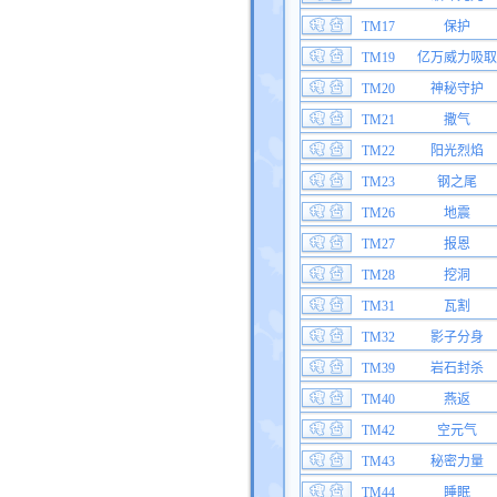
TM17
保护
TM19
亿万威力吸取
TM20
神秘守护
TM21
撒气
TM22
阳光烈焰
TM23
钢之尾
TM26
地震
TM27
报恩
TM28
挖洞
TM31
瓦割
TM32
影子分身
TM39
岩石封杀
TM40
燕返
TM42
空元气
TM43
秘密力量
TM44
睡眠