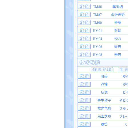
TM86
草绳结
TM87
虚张声势
TM90
替身
HM01
剪切
HM04
怪力
HM06
碎岩
HM08
攀岩
咬碎
か
莽撞
が
玩泥
ど
寄生种子
やど
龙之气息
りゅ
崩击之爪
ブレ
草笛
く