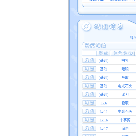
绿/
[基础]
拍打
[基础]
瞪眼
[基础]
吸取
[基础]
电光石火
[基础]
试刀
Lv.6
吸取
Lv.11
电光石火
Lv.16
十字剪
Lv.17
追击