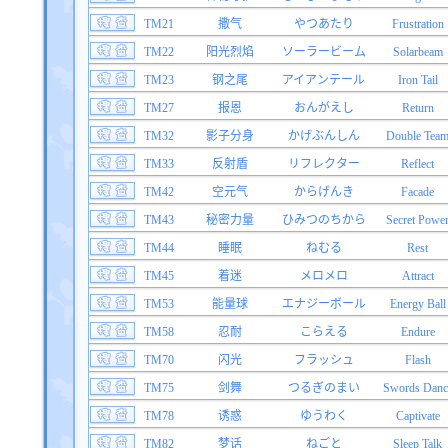
TM21
撒气
やつあたり
Frustration
TM22
阳光烈焰
ソーラービーム
Solarbeam
TM23
钢之尾
アイアンテール
Iron Tail
TM27
报恩
おんがえし
Return
TM32
影子分身
かげぶんしん
Double Tea
TM33
反射盾
リフレクター
Reflect
TM42
空元气
からげんき
Facade
TM43
秘密力量
ひみつのちから
Secret Powe
TM44
睡眠
ねむる
Rest
TM45
着迷
メロメロ
Attract
TM53
能量球
エナジーボール
Energy Ball
TM58
忍耐
こらえる
Endure
TM70
闪光
フラッシュ
Flash
TM75
剑舞
つるぎのまい
Swords Danc
TM78
诱惑
ゆうわく
Captivate
TM82
梦话
ねごと
Sleep Talk