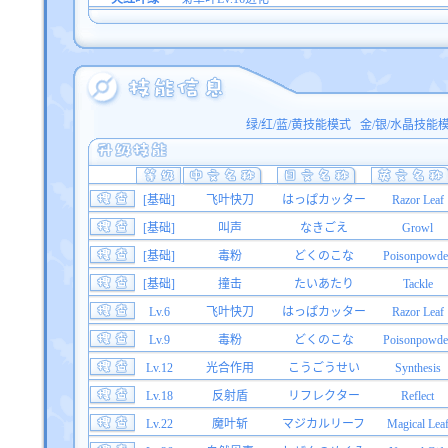
绿/红/蓝/黄技能模式
金/银/水晶技能
[基础]
飞叶快刀
はっぱカッター
Razor Leaf
[基础]
叫声
なきごえ
Growl
[基础]
毒粉
どくのこな
Poisonpowde
[基础]
撞击
たいあたり
Tackle
Lv.6
飞叶快刀
はっぱカッター
Razor Leaf
Lv.9
毒粉
どくのこな
Poisonpowde
Lv.12
光合作用
こうごうせい
Synthesis
Lv.18
反射盾
リフレクター
Reflect
Lv.22
魔叶斩
マジカルリーフ
Magical Lea