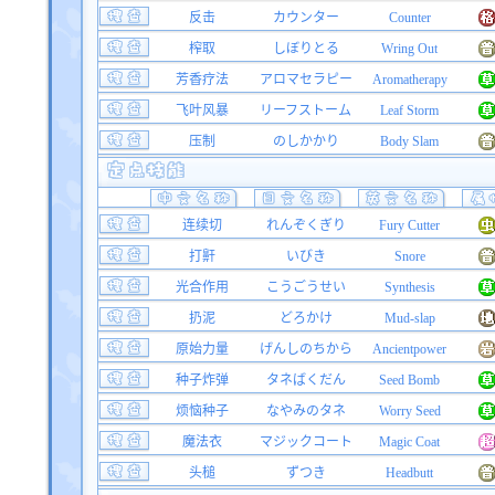
反击
カウンター
Counter
榨取
しぼりとる
Wring Out
芳香疗法
アロマセラピー
Aromatherapy
飞叶风暴
リーフストーム
Leaf Storm
压制
のしかかり
Body Slam
连续切
れんぞくぎり
Fury Cutter
打鼾
いびき
Snore
光合作用
こうごうせい
Synthesis
扔泥
どろかけ
Mud-slap
原始力量
げんしのちから
Ancientpower
种子炸弹
タネばくだん
Seed Bomb
烦恼种子
なやみのタネ
Worry Seed
魔法衣
マジックコート
Magic Coat
头槌
ずつき
Headbutt