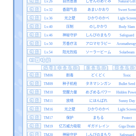
Lv.26
自然恩惠
しぜんのめぐみ
Natural Gift
Lv.32
香甜气息
あまいかおり
Sweet Scent
Lv.36
光之壁
ひかりのかべ
Light Screen
Lv.40
压制
のしかかり
Body Slam
Lv.46
神秘守护
しんぴのまもり
Safeguard
Lv.50
芳香疗法
アロマセラピー
Aromatherap
Lv.54
阳光烈焰
ソーラービーム
Solarbeam
TM06
剧毒
どくどく
Toxic
TM09
种子机枪
タネマシンガン
Bullet Seed
TM10
觉醒力量
めざめるパワー
Hidden Powe
TM11
放晴
にほんばれ
Sunny Day
TM16
光之壁
ひかりのかべ
Light Screen
TM17
保护
まもる
Protect
TM19
亿万威力吸取
ギガドレイン
Giga Drain
TM20
神秘守护
しんぴのまもり
Safeguard