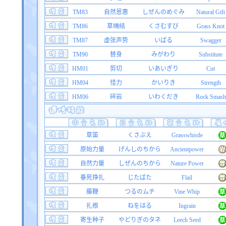
TM83
自然恩惠
しぜんのめぐみ
Natural Gift
TM86
草绳结
くさむすび
Grass Knot
TM87
虚张声势
いばる
Swagger
TM90
替身
みがわり
Substitute
HM01
剪切
いあいぎり
Cut
HM04
怪力
かいりき
Strength
HM06
碎岩
いわくだき
Rock Smash
草笛
くさぶえ
Grasswhistle
原始力量
げんしのちから
Ancientpower
自然力量
しぜんのちから
Nature Power
垂死挣扎
じたばた
Flail
藤鞭
つるのムチ
Vine Whip
扎根
ねをはる
Ingrain
寄生种子
やどりぎのタネ
Leech Seed