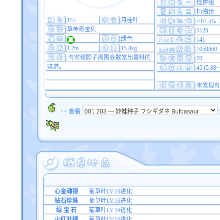
怪兽组
植物组
153
月桂叶
♂87.5%
草神奇宝贝
5120
绿色
141
1.2m
15.8kg
1059860
有时候脖子周围会散发出香料的
70
味道。
45 (5.88
未发现有
<< 查看
心金魂银
菊草叶LV.16进化
钻石珍珠
菊草叶LV.16进化
绿 宝 石
菊草叶LV.16进化
火红叶绿
菊草叶LV.16进化