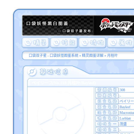
口袋双子星 - 口袋妖怪图鉴系统
»
精灵图鉴详解
» 月桂叶
ベイリーフ(No.153 月桂叶/Bayleef)
308
-
ベイリー
Bayleef
Macroni
Lorblatt
茂盛
-