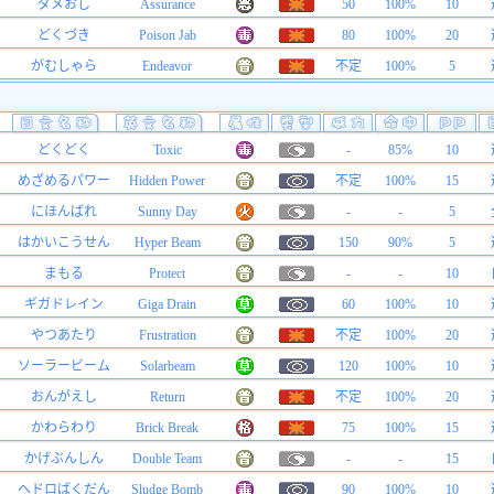
ダメおし
Assurance
50
100%
10
どくづき
Poison Jab
80
100%
20
がむしゃら
Endeavor
不定
100%
5
どくどく
Toxic
-
85%
10
めざめるパワー
Hidden Power
不定
100%
15
にほんばれ
Sunny Day
-
-
5
はかいこうせん
Hyper Beam
150
90%
5
まもる
Protect
-
-
10
ギガドレイン
Giga Drain
60
100%
10
やつあたり
Frustration
不定
100%
20
ソーラービーム
Solarbeam
120
100%
10
おんがえし
Return
不定
100%
20
かわらわり
Brick Break
75
100%
15
かげぶんしん
Double Team
-
-
15
ヘドロばくだん
Sludge Bomb
90
100%
10