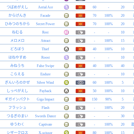
つばめがえし
Aerial Ace
60
-
20
からげんき
Facade
70
100%
20
ひみつのちから
Secret Power
70
100%
20
ねむる
Rest
-
-
10
メロメロ
Attract
-
100%
15
どろぼう
Thief
40
100%
10
はねやすめ
Roost
-
-
10
みねうち
False Swipe
40
100%
40
こらえる
Endure
-
-
10
ぎんいろのかぜ
Silver Wind
60
100%
5
しっぺがえし
Payback
50
100%
10
ギガインパクト
Giga Impact
150
90%
5
フラッシュ
Flash
-
100%
20
つるぎのまい
Swords Dance
-
-
30
ゆうわく
Captivate
-
100%
20
シザークロス
X-scissor
80
100%
15