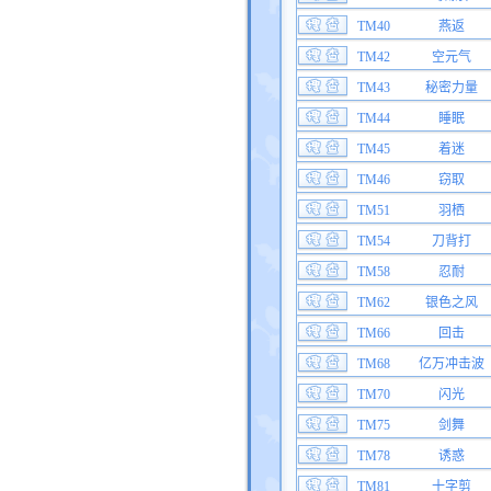
TM40
燕返
TM42
空元气
TM43
秘密力量
TM44
睡眠
TM45
着迷
TM46
窃取
TM51
羽栖
TM54
刀背打
TM58
忍耐
TM62
银色之风
TM66
回击
TM68
亿万冲击波
TM70
闪光
TM75
剑舞
TM78
诱惑
TM81
十字剪