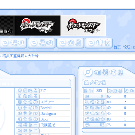
首页
|
论坛
|
»
精灵图鉴详解
» 大针蜂
drill)
217
385
-
65
0
スピアー
80
2
Beedrill
40
0
Dardagnan
45
0
Bibor
80
1
虫族警报
75
0
-