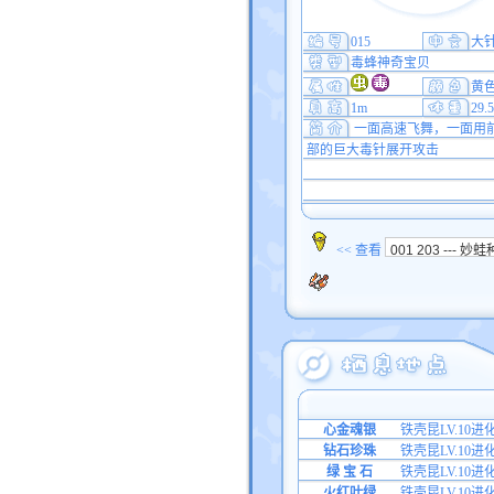
015
大
毒蜂神奇宝贝
黄
1m
29.
一面高速飞舞，一面用
部的巨大毒针展开攻击
<< 查看
心金魂银
铁壳昆LV.10
钻石珍珠
铁壳昆LV.10进
绿 宝 石
铁壳昆LV.10进
火红叶绿
铁壳昆LV.10进