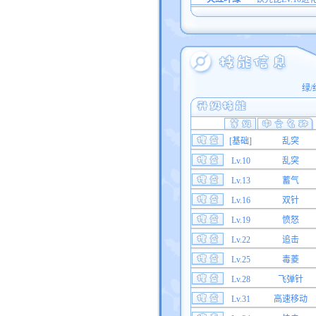
绿/
[基础]
乱突
Lv.10
乱突
Lv.13
蓄气
Lv.16
双针
Lv.19
愤怒
Lv.22
追击
Lv.25
毒菱
Lv.28
飞弹针
Lv.31
高速移动