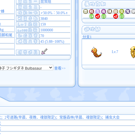
昆虫组
-
针蜂
♂50.0%∶50.0%♀
3840
色
159
5kg
1000000
前脚和尾
70
分支1
45 (5.88~100%)
Lv.7
查看>>
进化；2号道路(早晨、夜晚、魂银限定)；常磐森林(早晨、魂银限定)；捕虫大会
化
化
化