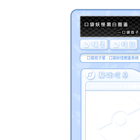
口袋双子星 - 口袋妖怪图鉴系统
スピアー(No.015 大针蜂/Bee