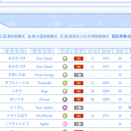
红/蓝/黄技能模式
金/银/水晶技能模式
红/蓝/绿宝石/火红/叶绿技能模式
钻石/珍珠/
みだれづき
Fury Attack
15
85%
20
みだれづき
Fury Attack
15
85%
20
きあいだめ
Focus Energy
-
-
30
ダブルニードル
Twineedle
25
100%
20
いかり
Rage
20
100%
20
おいうち
Pursuit
40
100%
20
どくびし
Toxic Spikes
-
-
20
ミサイルばり
Pin Missile
14
85%
20
こうそくいどう
Agility
-
-
30