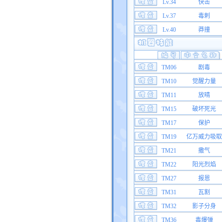
Lv.34
快击
Lv.37
毒刺
Lv.40
莽撞
TM06
剧毒
TM10
觉醒力量
TM11
放晴
TM15
破坏死光
TM17
保护
TM19
亿万威力吸取
TM21
撒气
TM22
阳光烈焰
TM27
报恩
TM31
瓦割
TM32
影子分身
TM36
毒爆弹