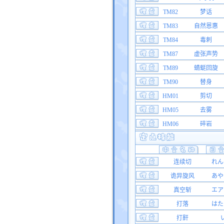
TM82
梦话
TM83
自然恩惠
TM84
毒刺
TM87
虚张声势
TM89
蜻蜓回旋
TM90
替身
HM01
剪切
HM05
去雾
HM06
碎岩
连续切
れん
诡异旋风
あや
真空斩
エア
打落
はた
打鼾