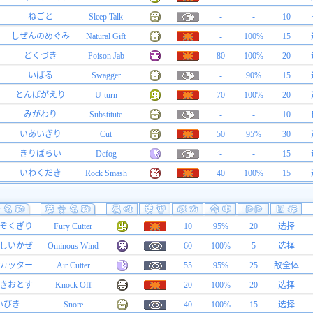
ねごと
Sleep Talk
-
-
10
しぜんのめぐみ
Natural Gift
-
100%
15
どくづき
Poison Jab
80
100%
20
いばる
Swagger
-
90%
15
とんぼがえり
U-turn
70
100%
20
みがわり
Substitute
-
-
10
いあいぎり
Cut
50
95%
30
きりばらい
Defog
-
-
15
いわくだき
Rock Smash
40
100%
15
ぞくぎり
Fury Cutter
10
95%
20
选择
しいかぜ
Ominous Wind
60
100%
5
选择
カッター
Air Cutter
55
95%
25
敌全体
きおとす
Knock Off
20
100%
20
选择
いびき
Snore
40
100%
15
选择