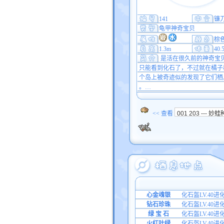
141
镰
龟甲神奇宝贝
棕
1.3m
40.
是活在很久前的神奇宝
只能看到化石了，不过就在橘子
个岛上被奇迹似的发现了它们栖
。…
<< 查看
心金魂银
化石盔LV.40进
钻石珍珠
化石盔LV.40进
绿 宝 石
化石盔LV.40进
火红叶绿
化石盔LV.40进