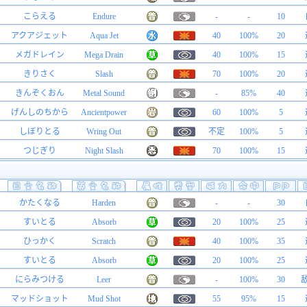
こらえる
Endure
-
-
10
アクアジェット
Aqua Jet
40
100%
20
メガドレイン
Mega Drain
40
100%
15
きりさく
Slash
70
100%
20
きんぞくおん
Metal Sound
-
85%
40
げんしのちから
Ancientpower
60
100%
5
しぼりとる
Wring Out
不定
100%
5
つじぎり
Night Slash
70
100%
15
かたくなる
Harden
-
-
30
すいとる
Absorb
20
100%
25
ひっかく
Scratch
40
100%
35
すいとる
Absorb
20
100%
25
にらみつける
Leer
-
100%
30
マッドショット
Mud Shot
55
95%
15