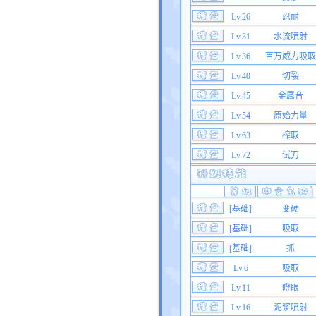
Lv.26
忍耐
Lv.31
水流喷射
Lv.36
百万威力吸取
Lv.40
切裂
Lv.45
金属音
Lv.54
原始力量
Lv.63
榨取
Lv.72
试刀
[基础]
变硬
[基础]
吸取
[基础]
抓
Lv.6
吸取
Lv.11
瞪眼
Lv.16
泥浆喷射