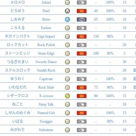
メロメロ
Attract
-
100%
15
どろぼう
Thief
40
100%
10
しおみず
Brine
65
100%
10
こらえる
Endure
-
-
10
ギガインパクト
Giga Impact
150
90%
5
ロックカット
Rock Polish
-
-
20
ストーンエッジ
Stone Edge
100
80%
5
つるぎのまい
Swords Dance
-
-
30
ステルスロック
Stealth Rock
-
-
20
ゆうわく
Captivate
-
100%
20
いわなだれ
Rock Slide
75
90%
10
シザークロス
X-scissor
80
100%
15
ねごと
Sleep Talk
-
-
10
しぜんのめぐみ
Natural Gift
-
100%
15
いばる
Swagger
-
90%
15
みがわり
Substitute
-
-
10