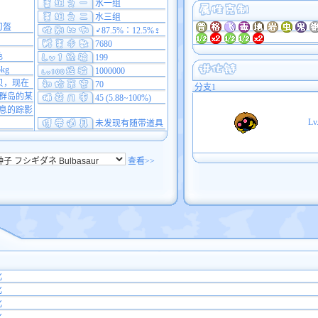
水一组
水三组
刀盔
♂87.5%∶12.5%♀
7680
色
199
5kg
1000000
贝，现在
70
分支1
群岛的某
45 (5.88~100%)
息的踪影
Lv
未发现有随带道具
查看>>
化
化
化
化