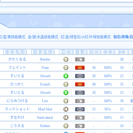
红/蓝/黄技能模式
金/银/水晶技能模式
红/蓝/绿宝石/火红/叶绿技能模式
钻石/珍珠/
かたくなる
Harden
-
-
30
フェイント
Feint
50
100%
10
すいとる
Absorb
20
100%
25
ひっかく
Scratch
40
100%
35
すいとる
Absorb
20
100%
25
にらみつける
Leer
-
100%
30
マッドショット
Mud Shot
55
95%
15
すなかけ
Sand-attack
-
100%
15
こらえる
Endure
-
-
10