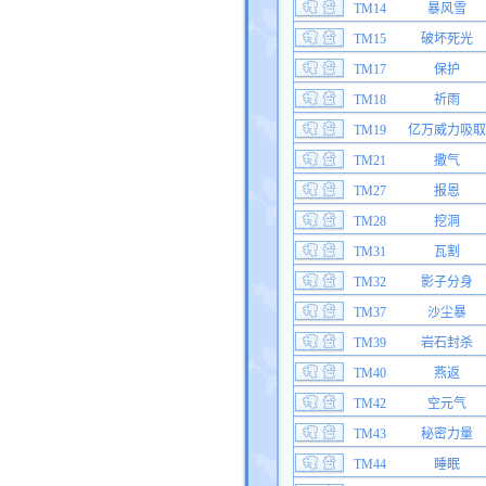
TM14
暴风雪
TM15
破坏死光
TM17
保护
TM18
祈雨
TM19
亿万威力吸取
TM21
撒气
TM27
报恩
TM28
挖洞
TM31
瓦割
TM32
影子分身
TM37
沙尘暴
TM39
岩石封杀
TM40
燕返
TM42
空元气
TM43
秘密力量
TM44
睡眠