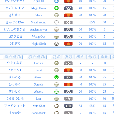
アクアジェット
Aqua Jet
40
100%
20
メガドレイン
Mega Drain
40
100%
15
きりさく
Slash
70
100%
20
きんぞくおん
Metal Sound
-
85%
40
げんしのちから
Ancientpower
60
100%
5
しぼりとる
Wring Out
不定
100%
5
つじぎり
Night Slash
70
100%
15
かたくなる
Harden
-
-
30
フェイント
Feint
50
100%
10
すいとる
Absorb
20
100%
25
ひっかく
Scratch
40
100%
35
すいとる
Absorb
20
100%
25
にらみつける
Leer
-
100%
30
マッドショット
Mud Shot
55
95%
15
すなかけ
Sand-attack
-
100%
15