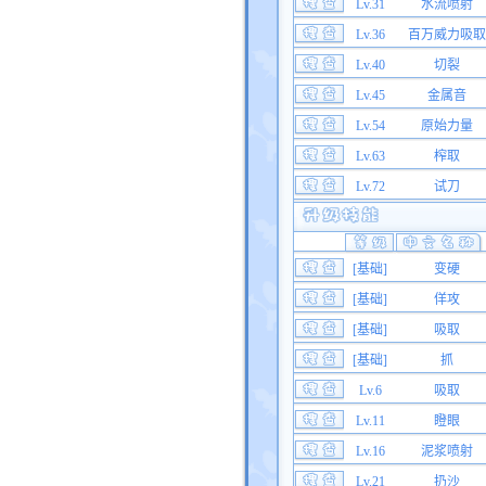
Lv.31
水流喷射
Lv.36
百万威力吸取
Lv.40
切裂
Lv.45
金属音
Lv.54
原始力量
Lv.63
榨取
Lv.72
试刀
[基础]
变硬
[基础]
佯攻
[基础]
吸取
[基础]
抓
Lv.6
吸取
Lv.11
瞪眼
Lv.16
泥浆喷射
Lv.21
扔沙