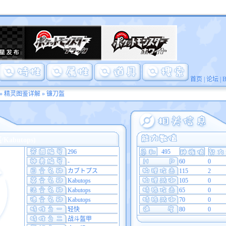
首页
|
论坛
|
»
精灵图鉴详解
» 镰刀盔
abutops)
296
495
-
60
0
カブトプス
115
2
Kabutops
105
0
Kabutops
65
0
Kabutops
70
0
轻快
80
0
战斗盔甲