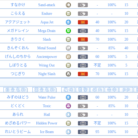
すなかけ
Sand-attack
-
100%
15
こらえる
Endure
-
-
10
アクアジェット
Aqua Jet
40
100%
20
メガドレイン
Mega Drain
40
100%
15
きりさく
Slash
70
100%
20
きんぞくおん
Metal Sound
-
85%
40
げんしのちから
Ancientpower
60
100%
5
しぼりとる
Wring Out
不定
100%
5
つじぎり
Night Slash
70
100%
15
みずのはどう
Water Pulse
60
100%
20
どくどく
Toxic
-
85%
10
あられ
Hail
-
-
10
めざめるパワー
Hidden Power
不定
100%
15
れいとうビーム
Ice Beam
95
100%
10