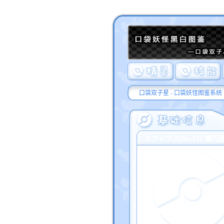
口袋双子星 - 口袋妖怪图鉴系统
カブトプス(No.141 镰刀盔/K