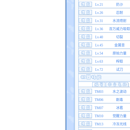
Lv.21
扔沙
Lv.26
忍耐
Lv.31
水流喷射
Lv.36
百万威力吸取
Lv.40
切裂
Lv.45
金属音
Lv.54
原始力量
Lv.63
榨取
Lv.72
试刀
TM03
水之波动
TM06
剧毒
TM07
冰雹
TM10
觉醒力量
TM13
冷冻光线