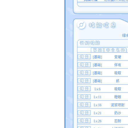
绿/
[基础]
变硬
[基础]
佯攻
[基础]
吸取
[基础]
抓
Lv.6
吸取
Lv.11
瞪眼
Lv.16
泥浆喷射
Lv.21
扔沙
Lv.26
忍耐