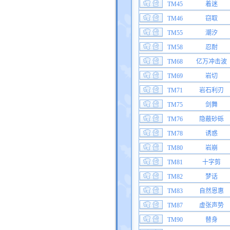
TM45
着迷
TM46
窃取
TM55
潮汐
TM58
忍耐
TM68
亿万冲击波
TM69
岩切
TM71
岩石利刃
TM75
剑舞
TM76
隐蔽砂砾
TM78
诱惑
TM80
岩崩
TM81
十字剪
TM82
梦话
TM83
自然恩惠
TM87
虚张声势
TM90
替身