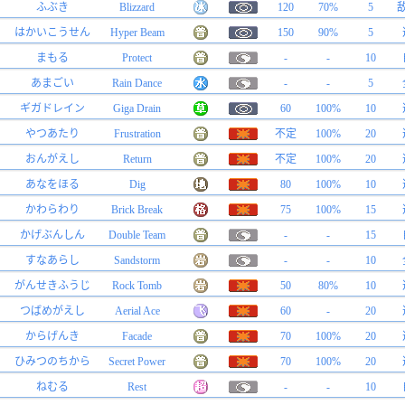
ふぶき
Blizzard
120
70%
5
はかいこうせん
Hyper Beam
150
90%
5
まもる
Protect
-
-
10
あまごい
Rain Dance
-
-
5
ギガドレイン
Giga Drain
60
100%
10
やつあたり
Frustration
不定
100%
20
おんがえし
Return
不定
100%
20
あなをほる
Dig
80
100%
10
かわらわり
Brick Break
75
100%
15
かげぶんしん
Double Team
-
-
15
すなあらし
Sandstorm
-
-
10
がんせきふうじ
Rock Tomb
50
80%
10
つばめがえし
Aerial Ace
60
-
20
からげんき
Facade
70
100%
20
ひみつのちから
Secret Power
70
100%
20
ねむる
Rest
-
-
10