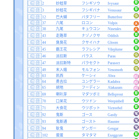
2
妙蛙草
フシギソウ
Ivysaur
3
妙蛙花
フシギバナ
Venusaur
12
巴大蝴
バタフリー
Butterfree
37
六尾
ロコン
Vulpix
38
九尾
キュウコン
Ninetales
43
走路草
ナゾノクサ
Oddish
44
臭臭花
クサイハナ
Gloom
45
霸王花
ラフレシア
Vileplume
46
派拉斯
パラス
Paras
47
派拉斯特
パラセクト
Parasect
49
末入蛾
モルフォン
Venomoth
63
凯西
ケーシィ
Abra
64
勇吉拉
ユンゲラー
Kadabra
65
胡地
フーディン
Alakazam
69
喇叭芽
マダツボミ
Bellsprout
70
口呆花
ウツドン
Weepinbell
71
大食花
ウツボット
Victreebel
92
鬼斯
ゴース
Gastly
93
鬼斯通
ゴースト
Haunter
94
耿鬼
ゲンガー
Gengar
102
蛋蛋
タマタマ
Exeggcute