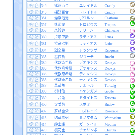
346
摇篮百合
ユレイドル
Cradily
346
摇篮百合
ユレイドル
Cradily
351
漂浮泡泡
ポワルン
Castform
357
热带龙
トロピウス
Tropius
358
风铃铃
チリーン
Chimecho
380
拉帝亚斯
ラティアス
Latias
381
拉帝欧斯
ラティオス
Latios
384
烈空坐
レックウザ
Rayquaza
385
基拉祈
ジラーチ
Jirachi
386
代欧奇希斯
デオキシス
Deoxys
386
代欧奇希斯
デオキシス
Deoxys
386
代欧奇希斯
デオキシス
Deoxys
386
代欧奇希斯
デオキシス
Deoxys
387
草苗龟
ナエトル
Turtwig
388
树林龟
ハヤシガメ
Grotle
389
土台龟
ドダイトス
Torterra
406
含羞苞
スボミー
Budew
407
罗丝雷朵
ロズレイド
Roserade
413
结草贵妇
ミノマダム
Wormadam
414
绅士蛾
ガーメイル
Mothim
420
樱花宝
チェリンボ
Cherubi