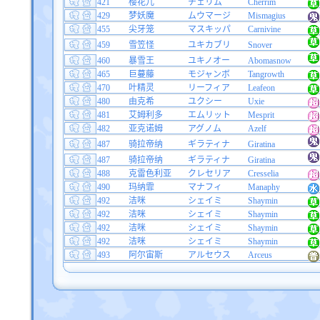
421
樱花儿
チェリム
Cherrim
429
梦妖魔
ムウマージ
Mismagius
455
尖牙笼
マスキッパ
Carnivine
459
雪笠怪
ユキカブリ
Snover
460
暴雪王
ユキノオー
Abomasnow
465
巨蔓藤
モジャンボ
Tangrowth
470
叶精灵
リーフィア
Leafeon
480
由克希
ユクシー
Uxie
481
艾姆利多
エムリット
Mesprit
482
亚克诺姆
アグノム
Azelf
487
骑拉帝纳
ギラティナ
Giratina
487
骑拉帝纳
ギラティナ
Giratina
488
克雷色利亚
クレセリア
Cresselia
490
玛纳霏
マナフィ
Manaphy
492
洁咪
シェイミ
Shaymin
492
洁咪
シェイミ
Shaymin
492
洁咪
シェイミ
Shaymin
492
洁咪
シェイミ
Shaymin
493
阿尔宙斯
アルセウス
Arceus