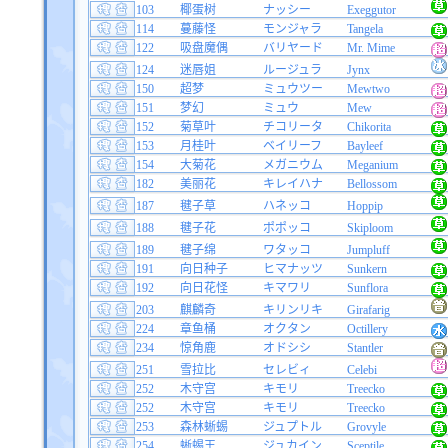
103
椰蛋树
ナッシー
Exeggutor
114
蔓藤怪
モンジャラ
Tangela
122
吸盘魔偶
バリヤード
Mr. Mime
124
迷唇姐
ルージュラ
Jynx
150
超梦
ミュウツー
Mewtwo
151
梦幻
ミュウ
Mew
152
菊草叶
チコリータ
Chikorita
153
月桂叶
ベイリーフ
Bayleef
154
大菊花
メガニウム
Meganium
182
美丽花
キレイハナ
Bellossom
187
毽子草
ハネッコ
Hoppip
188
毽子花
ポポッコ
Skiploom
189
毽子绵
ワタッコ
Jumpluff
191
向日种子
ヒマナッツ
Sunkern
192
向日花怪
キマワリ
Sunflora
203
麒麟奇
キリンリキ
Girafarig
224
章鱼桶
オクタン
Octillery
234
惊角鹿
オドシシ
Stantler
251
雪拉比
セレビィ
Celebi
252
木守宫
キモリ
Treecko
252
木守宫
キモリ
Treecko
253
森林蜥蜴
ジュプトル
Grovyle
254
蜥蜴王
ジュカイン
Sceptile