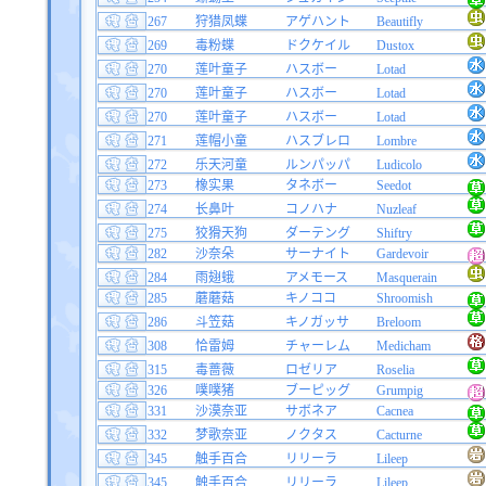
267
狩猎凤蝶
アゲハント
Beautifly
269
毒粉蝶
ドクケイル
Dustox
270
莲叶童子
ハスボー
Lotad
270
莲叶童子
ハスボー
Lotad
270
莲叶童子
ハスボー
Lotad
271
莲帽小童
ハスブレロ
Lombre
272
乐天河童
ルンパッパ
Ludicolo
273
橡实果
タネボー
Seedot
274
长鼻叶
コノハナ
Nuzleaf
275
狡猾天狗
ダーテング
Shiftry
282
沙奈朵
サーナイト
Gardevoir
284
雨翅蛾
アメモース
Masquerain
285
蘑蘑菇
キノココ
Shroomish
286
斗笠菇
キノガッサ
Breloom
308
恰雷姆
チャーレム
Medicham
315
毒蔷薇
ロゼリア
Roselia
326
噗噗猪
ブーピッグ
Grumpig
331
沙漠奈亚
サボネア
Cacnea
332
梦歌奈亚
ノクタス
Cacturne
345
触手百合
リリーラ
Lileep
345
触手百合
リリーラ
Lileep