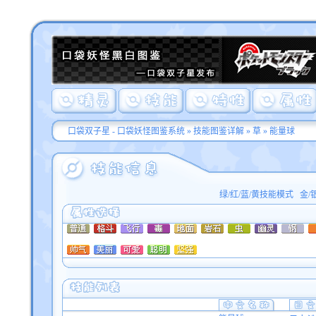
口袋双子星 - 口袋妖怪图鉴系统
»
技能图鉴详解
»
草
» 能量球
绿/红/蓝/黄技能模式
金/