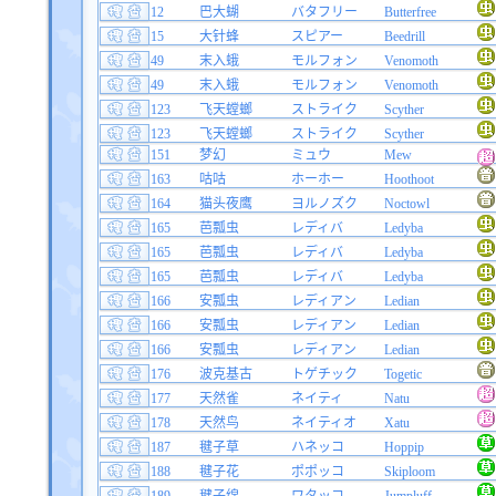
12
巴大蝴
バタフリー
Butterfree
15
大针蜂
スピアー
Beedrill
49
末入蛾
モルフォン
Venomoth
49
末入蛾
モルフォン
Venomoth
123
飞天螳螂
ストライク
Scyther
123
飞天螳螂
ストライク
Scyther
151
梦幻
ミュウ
Mew
163
咕咕
ホーホー
Hoothoot
164
猫头夜鹰
ヨルノズク
Noctowl
165
芭瓢虫
レディバ
Ledyba
165
芭瓢虫
レディバ
Ledyba
165
芭瓢虫
レディバ
Ledyba
166
安瓢虫
レディアン
Ledian
166
安瓢虫
レディアン
Ledian
166
安瓢虫
レディアン
Ledian
176
波克基古
トゲチック
Togetic
177
天然雀
ネイティ
Natu
178
天然鸟
ネイティオ
Xatu
187
毽子草
ハネッコ
Hoppip
188
毽子花
ポポッコ
Skiploom