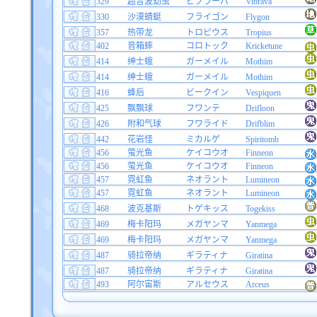
329
超音波幼虫
ビブラーバ
Vibrava
330
沙漠蜻蜓
フライゴン
Flygon
357
热带龙
トロピウス
Tropius
402
音箱蟀
コロトック
Kricketune
414
绅士蛾
ガーメイル
Mothim
414
绅士蛾
ガーメイル
Mothim
416
蜂后
ビークイン
Vespiquen
425
飘飘球
フワンテ
Drifloon
426
附和气球
フワライド
Drifblim
442
花岩怪
ミカルゲ
Spiritomb
456
萤光鱼
ケイコウオ
Finneon
456
萤光鱼
ケイコウオ
Finneon
457
霓虹鱼
ネオラント
Lumineon
457
霓虹鱼
ネオラント
Lumineon
468
波克基斯
トゲキッス
Togekiss
469
梅卡阳玛
メガヤンマ
Yanmega
469
梅卡阳玛
メガヤンマ
Yanmega
487
骑拉帝纳
ギラティナ
Giratina
487
骑拉帝纳
ギラティナ
Giratina
493
阿尔宙斯
アルセウス
Arceus