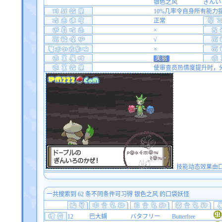
银色之风
ぎんい
10%几率令自身所有能力
正常
×
√
×
使审查员热情度提升时，分
技能动态效果由口袋双
一共搜索到 62 条不同条件可习得 银色之风 的口袋妖怪
12
巴大蝴
バタフリー
Butterfree