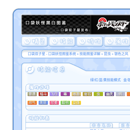
口袋双子星 - 口袋妖怪图鉴系统
»
技能图鉴详解
»
昆虫
» 银色之风
绿/红/蓝/黄技能模式
金/