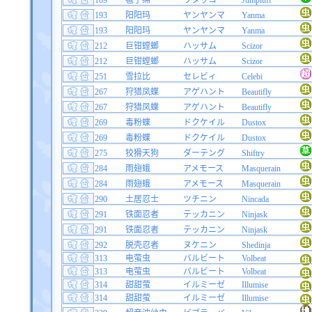
189
毽子绵
ワタッコ
Jumpluff
193
阳阳玛
ヤンヤンマ
Yanma
193
阳阳玛
ヤンヤンマ
Yanma
212
巨钳螳螂
ハッサム
Scizor
212
巨钳螳螂
ハッサム
Scizor
251
雪拉比
セレビィ
Celebi
267
狩猎凤蝶
アゲハント
Beautifly
267
狩猎凤蝶
アゲハント
Beautifly
269
毒粉蝶
ドクケイル
Dustox
269
毒粉蝶
ドクケイル
Dustox
275
狡猾天狗
ダーテング
Shiftry
284
雨翅蛾
アメモース
Masquerain
284
雨翅蛾
アメモース
Masquerain
290
土居忍士
ツチニン
Nincada
291
铁面忍者
テッカニン
Ninjask
291
铁面忍者
テッカニン
Ninjask
292
脱壳忍者
ヌケニン
Shedinja
313
电萤虫
バルビート
Volbeat
313
电萤虫
バルビート
Volbeat
314
甜甜萤
イルミーゼ
Illumise
314
甜甜萤
イルミーゼ
Illumise