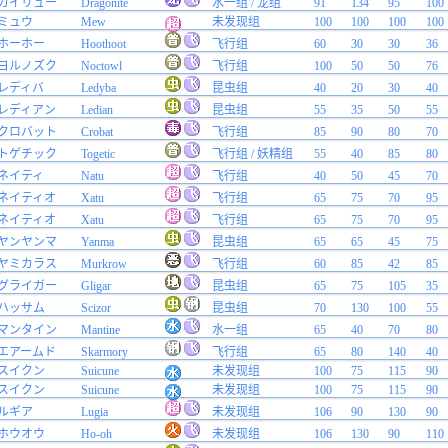
カイリュー
Dragonite
水一组 / 龙组
91
134
95
100
ミュウ
Mew
未发现组
100
100
100
100
ホーホー
Hoothoot
飞行组
60
30
30
36
ヨルノズク
Noctowl
飞行组
100
50
50
76
レディバ
Ledyba
昆虫组
40
20
30
40
レディアン
Ledian
昆虫组
55
35
50
55
クロバット
Crobat
飞行组
85
90
80
70
トゲチック
Togetic
飞行组 / 妖精组
55
40
85
80
ネイティ
Natu
飞行组
40
50
45
70
ネイティオ
Xatu
飞行组
65
75
70
95
ネイティオ
Xatu
飞行组
65
75
70
95
ヤンヤンマ
Yanma
昆虫组
65
65
45
75
ヤミカラス
Murkrow
飞行组
60
85
42
85
グライガー
Gligar
昆虫组
65
75
105
35
ハッサム
Scizor
昆虫组
70
130
100
55
マンタイン
Mantine
水一组
65
40
70
80
エアームド
Skarmory
飞行组
65
80
140
40
スイクン
Suicune
未发现组
100
75
115
90
スイクン
Suicune
未发现组
100
75
115
90
ルギア
Lugia
未发现组
106
90
130
90
ホウオウ
Ho-oh
未发现组
106
130
90
110