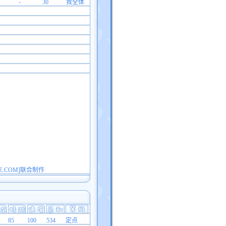
-
30
我全体
E.COM]联合制作
85
100
534
定点