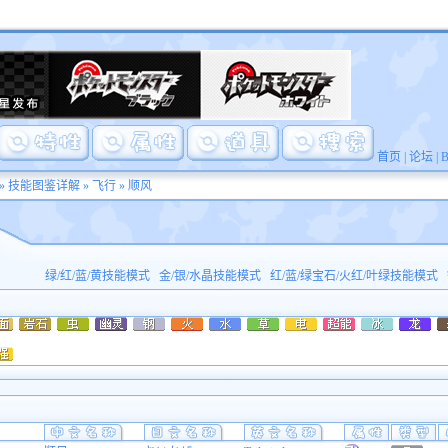
首页
|
论坛
|
»
技能图鉴详解
»
飞行
» 顺风
绿/红/蓝/黄技能模式
金/银/水晶技能模式
红/蓝/绿宝石/火红/叶绿技能模式