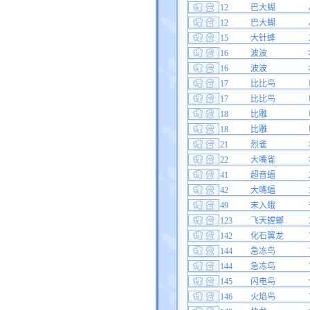
12
巴大蝴
12
巴大蝴
15
大针蜂
16
波波
16
波波
17
比比鸟
17
比比鸟
18
比雕
18
比雕
21
烈雀
22
大嘴雀
41
超音蝠
42
大嘴蝠
49
末入蛾
123
飞天螳螂
142
化石翼龙
144
急冻鸟
144
急冻鸟
145
闪电鸟
146
火焰鸟