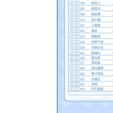
396
姆克儿
397
姆克鸟
398
姆克鹰
414
绅士蛾
415
三蜜蜂
416
蜂后
425
飘飘球
426
附和气球
430
乌鸦头头
441
聒噪鸟
456
萤光鱼
457
霓虹鱼
468
波克基斯
469
梅卡阳玛
472
天蝎王
492
洁咪
493
阿尔宙斯