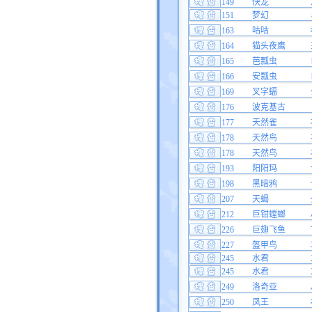
149
快龙
151
梦幻
163
咕咕
164
猫头夜鹰
165
芭瓢虫
166
安瓢虫
169
叉字蝠
176
波克基古
177
天然雀
178
天然鸟
178
天然鸟
193
阳阳玛
198
黑暗鸦
207
天蝎
212
巨钳螳螂
226
巨翅飞鱼
227
盔甲鸟
245
水君
245
水君
249
洛奇亚
250
凤王