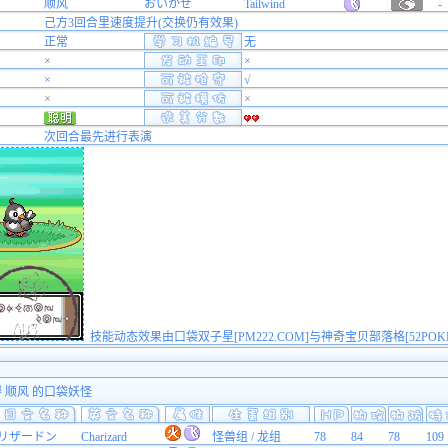
顺风
おいかぜ
Tailwind
-
己方3回合里速度提升(交换仍有效果)
正常
无
×
×
×
√
×
×
次回合最先进行表演
技能动态效果由口袋双子星[PM222.COM]与神奇宝贝部落格[52POK
得 顺风 的口袋妖怪
リザードン
Charizard
怪兽组 / 龙组
78
84
78
109