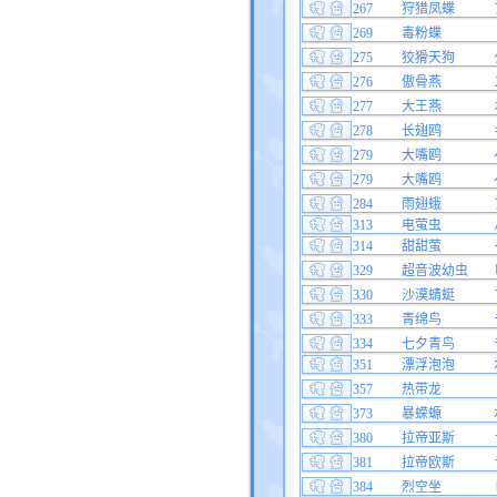
267
狩猎凤蝶
269
毒粉蝶
275
狡猾天狗
276
傲骨燕
277
大王燕
278
长翅鸥
279
大嘴鸥
279
大嘴鸥
284
雨翅蛾
313
电萤虫
314
甜甜萤
329
超音波幼虫
330
沙漠蜻蜓
333
青绵鸟
334
七夕青鸟
351
漂浮泡泡
357
热带龙
373
暴蝾螈
380
拉帝亚斯
381
拉帝欧斯
384
烈空坐