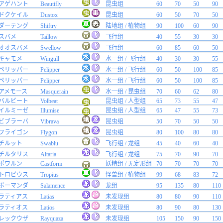
アゲハント
Beautifly
昆虫组
60
70
50
90
ドクケイル
Dustox
昆虫组
60
50
70
50
ダーテング
Shiftry
陆地组 / 植物组
90
100
60
90
スバメ
Taillow
飞行组
40
55
30
30
オオスバメ
Swellow
飞行组
60
85
60
50
キャモメ
Wingull
水一组 / 飞行组
40
30
30
55
ペリッパー
Pelipper
水一组 / 飞行组
60
50
100
85
ペリッパー
Pelipper
水一组 / 飞行组
60
50
100
85
アメモース
Masquerain
水一组 / 昆虫组
70
60
62
80
バルビート
Volbeat
昆虫组 / 人型组
65
73
55
47
イルミーゼ
Illumise
昆虫组 / 人型组
65
47
55
73
ビブラーバ
Vibrava
昆虫组
50
70
50
50
フライゴン
Flygon
昆虫组
80
100
80
80
チルット
Swablu
飞行组 / 龙组
45
40
60
40
チルタリス
Altaria
飞行组 / 龙组
75
70
90
70
ポワルン
Castform
妖精组 / 无定形组
70
70
70
70
トロピウス
Tropius
怪兽组 / 植物组
99
68
83
72
ボーマンダ
Salamence
龙组
95
135
80
110
ラティアス
Latias
未发现组
80
80
90
110
ラティオス
Latios
未发现组
80
90
80
130
レックウザ
Rayquaza
未发现组
105
150
90
150