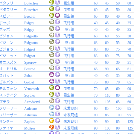
バタフリー
Butterfree
昆虫组
60
45
50
80
バタフリー
Butterfree
昆虫组
60
45
50
80
スピアー
Beedrill
昆虫组
65
80
40
45
ポッポ
Pidgey
飞行组
40
45
40
35
ポッポ
Pidgey
飞行组
40
45
40
35
ピジョン
Pidgeotto
飞行组
63
60
55
50
ピジョン
Pidgeotto
飞行组
63
60
55
50
ピジョット
Pidgeot
飞行组
83
80
75
70
ピジョット
Pidgeot
飞行组
83
80
75
70
オニスズメ
Spearow
飞行组
40
60
30
31
オニドリル
Fearow
飞行组
65
90
65
61
ズバット
Zubat
飞行组
40
45
35
30
ゴルバット
Golbat
飞行组
75
80
70
65
モルフォン
Venomoth
昆虫组
70
65
60
90
ストライク
Scyther
昆虫组
70
110
80
55
プテラ
Aerodactyl
飞行组
80
105
65
60
フリーザー
Articuno
未发现组
90
85
100
95
フリーザー
Articuno
未发现组
90
85
100
95
サンダー
Zapdos
未发现组
90
90
85
125
ファイヤー
Moltres
未发现组
90
100
90
125