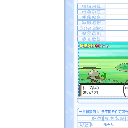
一共搜索到 80 条不同条件可习
6
喷火龙