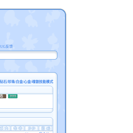
BUG反馈
钻石/珍珠/白金/心金/魂银技能模式