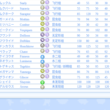
ムックル
Starly
飞行组
40
55
30
30
ムクバード
Staravia
飞行组
55
75
50
40
ムクホーク
Staraptor
飞行组
85
120
70
50
ガーメイル
Mothim
昆虫组
70
94
50
94
ミツハニー
Combee
昆虫组
30
30
42
30
ビークイン
Vespiquen
昆虫组
70
80
102
80
フワンテ
Drifloon
无定形组
90
50
34
60
フワライド
Drifblim
无定形组
150
80
44
90
ドンカラス
Honchkrow
飞行组
100
125
52
105
ペラップ
Chatot
飞行组
76
65
45
92
ケイコウオ
Finneon
水二组
49
49
56
49
ネオラント
Lumineon
水二组
69
69
76
69
トゲキッス
Togekiss
飞行组 / 妖精组
85
50
95
120
メガヤンマ
Yanmega
昆虫组
86
76
86
116
グライオン
Gliscor
昆虫组
75
95
125
45
シェイミ
Shaymin
未发现组
100
100
100
100
アルセウス
Arceus
未发现组
120
120
120
120