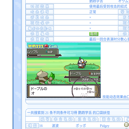
鹦鹉学舌
オウム
使用最后受到攻击的招式
正常
×
×
×
最后一回合表演时分数心
技能动态效果由口袋双
一共搜索到 21 条不同条件可习得 鹦鹉学舌 的口袋妖怪
16
波波
ポッポ
Pidgey