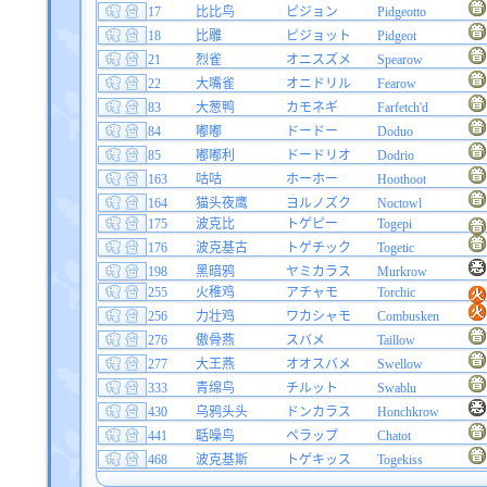
17
比比鸟
ピジョン
Pidgeotto
18
比雕
ピジョット
Pidgeot
21
烈雀
オニスズメ
Spearow
22
大嘴雀
オニドリル
Fearow
83
大葱鸭
カモネギ
Farfetch'd
84
嘟嘟
ドードー
Doduo
85
嘟嘟利
ドードリオ
Dodrio
163
咕咕
ホーホー
Hoothoot
164
猫头夜鹰
ヨルノズク
Noctowl
175
波克比
トゲピー
Togepi
176
波克基古
トゲチック
Togetic
198
黑暗鸦
ヤミカラス
Murkrow
255
火稚鸡
アチャモ
Torchic
256
力壮鸡
ワカシャモ
Combusken
276
傲骨燕
スバメ
Taillow
277
大王燕
オオスバメ
Swellow
333
青绵鸟
チルット
Swablu
430
乌鸦头头
ドンカラス
Honchkrow
441
聒噪鸟
ペラップ
Chatot
468
波克基斯
トゲキッス
Togekiss