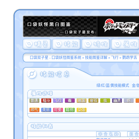
口袋双子星 - 口袋妖怪图鉴系统
»
技能图鉴详解
»
飞行
» 鹦鹉学舌
绿/红/蓝/黄技能模式
金/