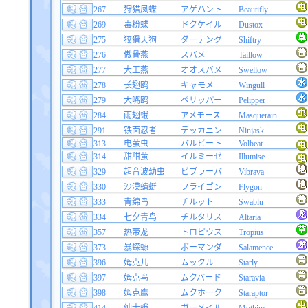
267
狩猎凤蝶
アゲハント
Beautifly
269
毒粉蝶
ドクケイル
Dustox
275
狡猾天狗
ダーテング
Shiftry
276
傲骨燕
スバメ
Taillow
277
大王燕
オオスバメ
Swellow
278
长翅鸥
キャモメ
Wingull
279
大嘴鸥
ペリッパー
Pelipper
284
雨翅蛾
アメモース
Masquerain
291
铁面忍者
テッカニン
Ninjask
313
电萤虫
バルビート
Volbeat
314
甜甜萤
イルミーゼ
Illumise
329
超音波幼虫
ビブラーバ
Vibrava
330
沙漠蜻蜓
フライゴン
Flygon
333
青绵鸟
チルット
Swablu
334
七夕青鸟
チルタリス
Altaria
357
热带龙
トロピウス
Tropius
373
暴蝾螈
ボーマンダ
Salamence
396
姆克儿
ムックル
Starly
397
姆克鸟
ムクバード
Staravia
398
姆克鹰
ムクホーク
Staraptor