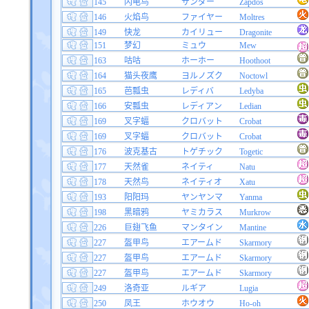
145
闪电鸟
サンダー
Zapdos
146
火焰鸟
ファイヤー
Moltres
149
快龙
カイリュー
Dragonite
151
梦幻
ミュウ
Mew
163
咕咕
ホーホー
Hoothoot
164
猫头夜鹰
ヨルノズク
Noctowl
165
芭瓢虫
レディバ
Ledyba
166
安瓢虫
レディアン
Ledian
169
叉字蝠
クロバット
Crobat
169
叉字蝠
クロバット
Crobat
176
波克基古
トゲチック
Togetic
177
天然雀
ネイティ
Natu
178
天然鸟
ネイティオ
Xatu
193
阳阳玛
ヤンヤンマ
Yanma
198
黑暗鸦
ヤミカラス
Murkrow
226
巨翅飞鱼
マンタイン
Mantine
227
盔甲鸟
エアームド
Skarmory
227
盔甲鸟
エアームド
Skarmory
227
盔甲鸟
エアームド
Skarmory
249
洛奇亚
ルギア
Lugia
250
凤王
ホウオウ
Ho-oh