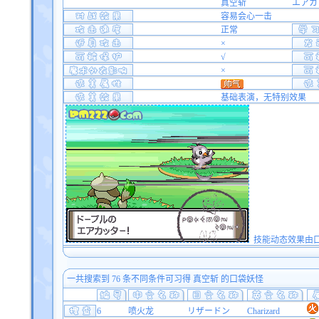
真空斩
エアカ
容易会心一击
正常
×
√
×
基础表演，无特别效果
技能动态效果由口袋双
一共搜索到 76 条不同条件可习得 真空斩 的口袋妖怪
6
喷火龙
リザードン
Charizard