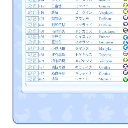
414
绅士蛾
ガーメイル
Mothim
415
三蜜蜂
ミツハニー
Combee
416
蜂后
ビークイン
Vespiquen
425
飘飘球
フワンテ
Drifloon
426
附和气球
フワライド
Drifblim
430
乌鸦头头
ドンカラス
Honchkrow
456
萤光鱼
ケイコウオ
Finneon
457
霓虹鱼
ネオラント
Lumineon
458
小球飞鱼
タマンタ
Mantyke
468
波克基斯
トゲキッス
Togekiss
469
梅卡阳玛
メガヤンマ
Yanmega
487
骑拉帝纳
ギラティナ
Giratina
487
骑拉帝纳
ギラティナ
Giratina
492
洁咪
シェイミ
Shaymin