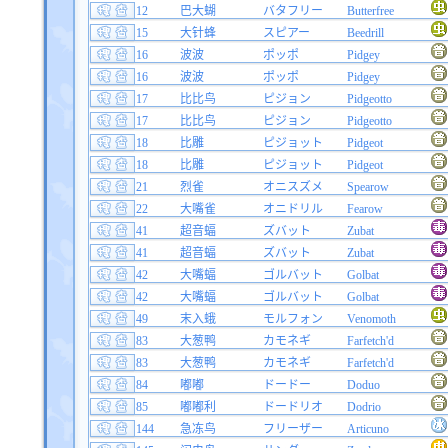
12
巴大蝴
バタフリー
Butterfree
15
大针蜂
スピアー
Beedrill
16
波波
ポッポ
Pidgey
16
波波
ポッポ
Pidgey
17
比比鸟
ピジョン
Pidgeotto
17
比比鸟
ピジョン
Pidgeotto
18
比雕
ピジョット
Pidgeot
18
比雕
ピジョット
Pidgeot
21
烈雀
オニスズメ
Spearow
22
大嘴雀
オニドリル
Fearow
41
超音蝠
ズバット
Zubat
41
超音蝠
ズバット
Zubat
42
大嘴蝠
ゴルバット
Golbat
42
大嘴蝠
ゴルバット
Golbat
49
末入蛾
モルフォン
Venomoth
83
大葱鸭
カモネギ
Farfetch'd
83
大葱鸭
カモネギ
Farfetch'd
84
嘟嘟
ドードー
Doduo
85
嘟嘟利
ドードリオ
Dodrio
144
急冻鸟
フリーザー
Articuno