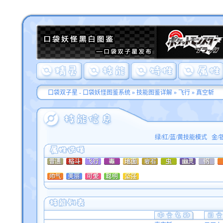
口袋双子星 - 口袋妖怪图鉴系统
»
技能图鉴详解
»
飞行
» 真空斩
绿/红/蓝/黄技能模式
金/