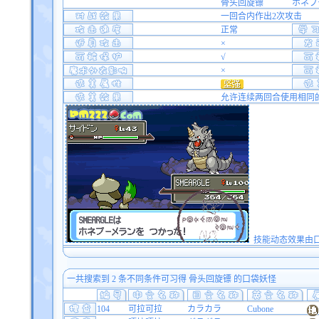
骨头回旋镖
ホネブ
一回合内作出2次攻击
正常
×
√
×
允许连续两回合使用相同
技能动态效果由口袋双
一共搜索到 2 条不同条件可习得 骨头回旋镖 的口袋妖怪
104
可拉可拉
カラカラ
Cubone