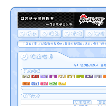
口袋双子星 - 口袋妖怪图鉴系统
»
技能图鉴详解
»
地面
» 骨头回旋
绿/红/蓝/黄技能模式
金/