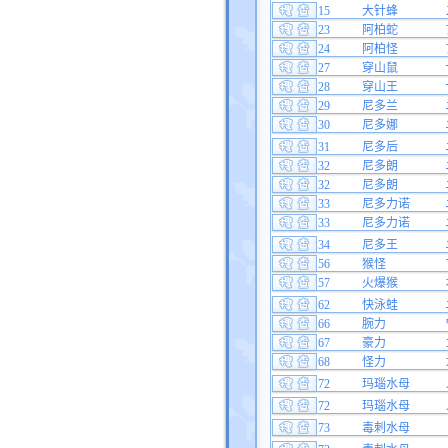
15
大针蜂
23
阿柏蛇
24
阿柏怪
27
穿山鼠
28
穿山王
29
尼多兰
30
尼多娜
31
尼多后
32
尼多朗
32
尼多朗
33
尼多力诺
33
尼多力诺
34
尼多王
56
猴怪
57
火爆猴
62
快泳蛙
66
腕力
67
豪力
68
怪力
72
玛瑙水母
72
玛瑙水母
73
毒刺水母