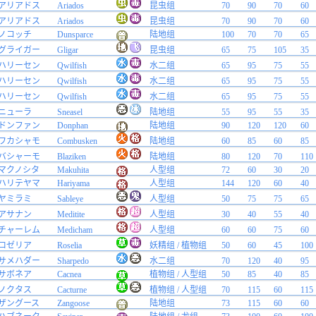
アリアドス
Ariados
昆虫组
70
90
70
60
アリアドス
Ariados
昆虫组
70
90
70
60
ノコッチ
Dunsparce
陆地组
100
70
70
65
グライガー
Gligar
昆虫组
65
75
105
35
ハリーセン
Qwilfish
水二组
65
95
75
55
ハリーセン
Qwilfish
水二组
65
95
75
55
ハリーセン
Qwilfish
水二组
65
95
75
55
ニューラ
Sneasel
陆地组
55
95
55
35
ドンファン
Donphan
陆地组
90
120
120
60
ワカシャモ
Combusken
陆地组
60
85
60
85
バシャーモ
Blaziken
陆地组
80
120
70
110
マクノシタ
Makuhita
人型组
72
60
30
20
ハリテヤマ
Hariyama
人型组
144
120
60
40
ヤミラミ
Sableye
人型组
50
75
75
65
アサナン
Meditite
人型组
30
40
55
40
チャーレム
Medicham
人型组
60
60
75
60
ロゼリア
Roselia
妖精组 / 植物组
50
60
45
100
サメハダー
Sharpedo
水二组
70
120
40
95
サボネア
Cacnea
植物组 / 人型组
50
85
40
85
ノクタス
Cacturne
植物组 / 人型组
70
115
60
115
ザングース
Zangoose
陆地组
73
115
60
60