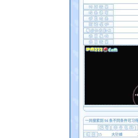
一共搜索到 94 条不同条件可习
15
大针蜂