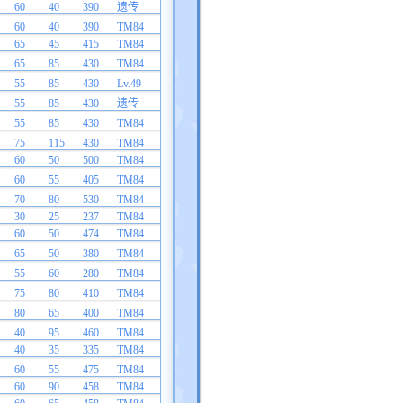
60
40
390
遗传
60
40
390
TM84
65
45
415
TM84
65
85
430
TM84
55
85
430
Lv.49
55
85
430
遗传
55
85
430
TM84
75
115
430
TM84
60
50
500
TM84
60
55
405
TM84
70
80
530
TM84
30
25
237
TM84
60
50
474
TM84
65
50
380
TM84
55
60
280
TM84
75
80
410
TM84
80
65
400
TM84
40
95
460
TM84
40
35
335
TM84
60
55
475
TM84
60
90
458
TM84