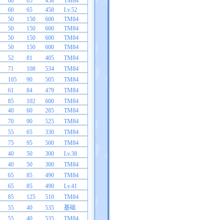
60
65
458
TM84
60
65
458
Lv.52
50
150
600
TM84
50
150
600
TM84
50
150
600
TM84
50
150
600
TM84
52
81
405
TM84
71
108
534
TM84
105
90
505
TM84
61
84
479
TM84
85
102
600
TM84
40
60
285
TM84
70
90
525
TM84
55
65
330
TM84
75
95
500
TM84
40
50
300
Lv.38
40
50
300
TM84
65
85
490
TM84
65
85
490
Lv.41
85
125
510
TM84
55
40
535
基础
55
40
535
TM84