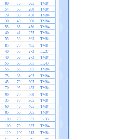
80
75
385
TM84
54
55
288
TM84
79
80
438
TM84
30
40
300
TM84
55
65
450
TM84
40
41
275
TM84
55
56
365
TM84
85
76
495
TM84
40
50
273
Lv.37
40
50
273
TM84
55
65
365
Lv.43
55
65
365
TM84
75
85
495
TM84
45
70
305
TM84
70
95
455
TM84
90
70
500
TM84
35
35
305
TM84
60
45
405
TM84
85
55
505
TM84
100
70
335
Lv.33
100
70
335
TM84
120
100
515
TM84