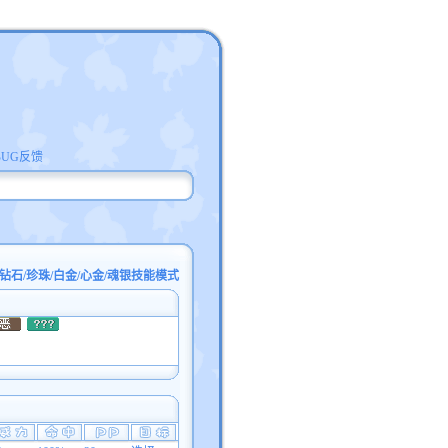
BUG反馈
钻石/珍珠/白金/心金/魂银技能模式