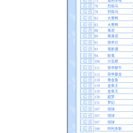
73
毒刺水母
78
烈焰马
78
烈焰马
83
大葱鸭
83
大葱鸭
88
臭泥
89
臭臭泥
91
铁甲贝
93
鬼斯通
94
耿鬼
106
沙瓦郎
111
铁甲犀牛
112
铁甲暴龙
118
角金鱼
119
金鱼王
119
金鱼王
150
超梦
151
梦幻
167
线球
167
线球
167
线球
168
阿利多斯