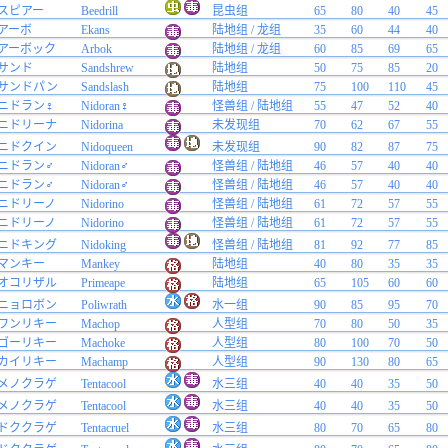
スピアー
Beedrill
昆虫组
65
80
40
45
アーボ
Ekans
陆地组 / 龙组
35
60
44
40
アーボック
Arbok
陆地组 / 龙组
60
85
69
65
サンド
Sandshrew
陆地组
50
75
85
20
サンドパン
Sandslash
陆地组
75
100
110
45
ニドラン♀
Nidoran♀
怪兽组 / 陆地组
55
47
52
40
ニドリーナ
Nidorina
未发现组
70
62
67
55
ニドクイン
Nidoqueen
未发现组
90
82
87
75
ニドラン♂
Nidoran♂
怪兽组 / 陆地组
46
57
40
40
ニドラン♂
Nidoran♂
怪兽组 / 陆地组
46
57
40
40
ニドリーノ
Nidorino
怪兽组 / 陆地组
61
72
57
55
ニドリーノ
Nidorino
怪兽组 / 陆地组
61
72
57
55
ニドキング
Nidoking
怪兽组 / 陆地组
81
92
77
85
マンキー
Mankey
陆地组
40
80
35
35
オコリザル
Primeape
陆地组
65
105
60
60
ニョロボン
Poliwrath
水一组
90
85
95
70
ワンリキー
Machop
人型组
70
80
50
35
ゴーリキー
Machoke
人型组
80
100
70
50
カイリキー
Machamp
人型组
90
130
80
65
メノクラゲ
Tentacool
水三组
40
40
35
50
メノクラゲ
Tentacool
水三组
40
40
35
50
ドククラゲ
Tentacruel
水三组
80
70
65
80