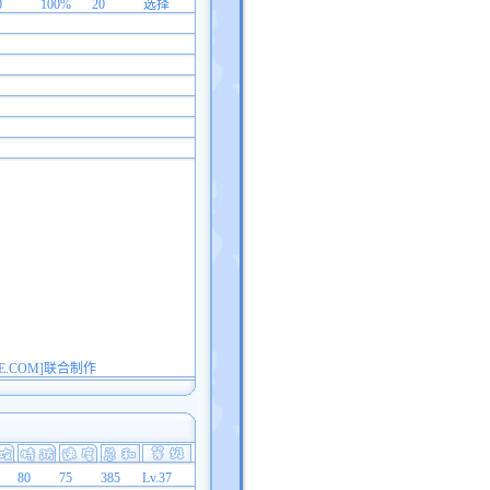
0
100%
20
选择
E.COM]联合制作
80
75
385
Lv.37