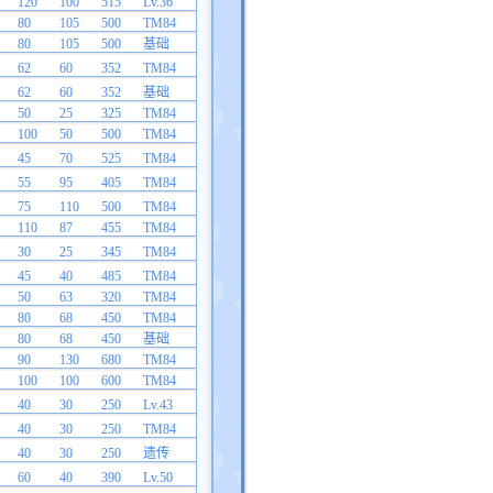
120
100
515
Lv.36
80
105
500
TM84
80
105
500
基础
62
60
352
TM84
62
60
352
基础
50
25
325
TM84
100
50
500
TM84
45
70
525
TM84
55
95
405
TM84
75
110
500
TM84
110
87
455
TM84
30
25
345
TM84
45
40
485
TM84
50
63
320
TM84
80
68
450
TM84
80
68
450
基础
90
130
680
TM84
100
100
600
TM84
40
30
250
Lv.43
40
30
250
TM84
40
30
250
遗传
60
40
390
Lv.50