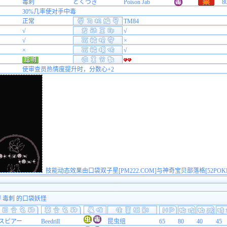
毒刺
どくづき
Poison Jab
8
30%几率使对手中毒
正常
TM84
√
√
√
×
×
√
使审查员热情度提升时，分数心+2
技能动态效果由口袋双子星[PM222.COM]与神奇宝贝部落格[52POK
得 毒刺 的口袋妖怪
スピアー
Beedrill
昆虫组
65
80
40
45