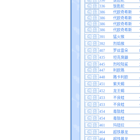
336
饭匙蛇
336
饭匙蛇
386
代欧奇希斯
386
代欧奇希斯
386
代欧奇希斯
386
代欧奇希斯
391
猛火猴
392
烈焰猴
407
罗丝雷朵
435
坦克臭鼬
445
烈咬陆鲨
447
利欧路
448
路卡利欧
451
紫天蝎
452
龙王蝎
453
不良蛙
453
不良蛙
454
毒骷蛙
454
毒骷蛙
461
玛狃拉
464
超铁暴龙
464
超铁暴龙