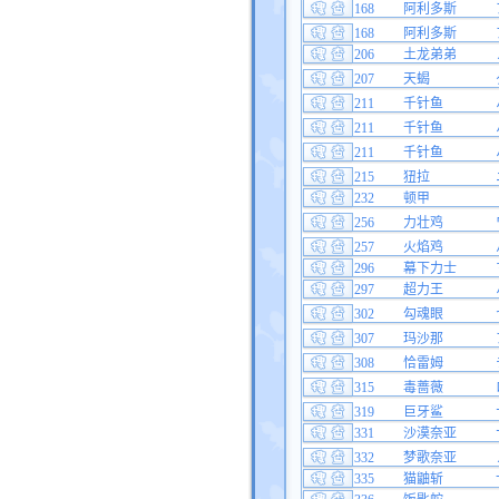
168
阿利多斯
168
阿利多斯
206
土龙弟弟
207
天蝎
211
千针鱼
211
千针鱼
211
千针鱼
215
狃拉
232
顿甲
256
力壮鸡
257
火焰鸡
296
幕下力士
297
超力王
302
勾魂眼
307
玛沙那
308
恰雷姆
315
毒蔷薇
319
巨牙鲨
331
沙漠奈亚
332
梦歌奈亚
335
猫鼬斩