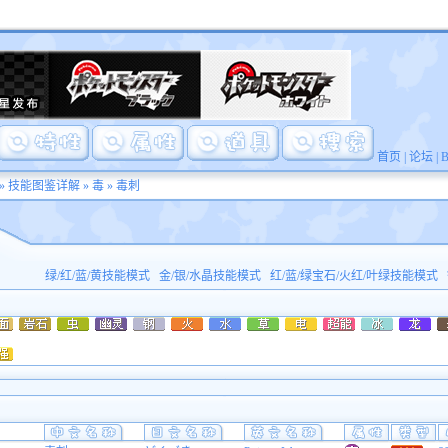
首页
|
论坛
|
»
技能图鉴详解
»
毒
» 毒刺
绿/红/蓝/黄技能模式
金/银/水晶技能模式
红/蓝/绿宝石/火红/叶绿技能模式