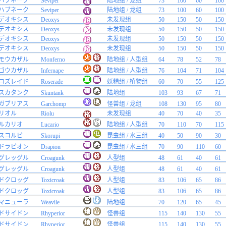
ハブネーク
Seviper
陆地组 / 龙组
73
100
60
100
ハブネーク
Seviper
陆地组 / 龙组
73
100
60
100
デオキシス
Deoxys
未发现组
50
150
50
150
デオキシス
Deoxys
未发现组
50
150
50
150
デオキシス
Deoxys
未发现组
50
150
50
150
デオキシス
Deoxys
未发现组
50
150
50
150
モウカザル
Monferno
陆地组 / 人型组
64
78
52
78
ゴウカザル
Infernape
陆地组 / 人型组
76
104
71
104
ロズレイド
Roserade
妖精组 / 植物组
60
70
55
125
スカタンク
Skuntank
陆地组
103
93
67
71
ガブリアス
Garchomp
怪兽组 / 龙组
108
130
95
80
リオル
Riolu
未发现组
40
70
40
35
ルカリオ
Lucario
陆地组 / 人型组
70
110
70
115
スコルピ
Skorupi
昆虫组 / 水三组
40
50
90
30
ドラピオン
Drapion
昆虫组 / 水三组
70
90
110
60
グレッグル
Croagunk
人型组
48
61
40
61
グレッグル
Croagunk
人型组
48
61
40
61
ドクロッグ
Toxicroak
人型组
83
106
65
86
ドクロッグ
Toxicroak
人型组
83
106
65
86
マニューラ
Weavile
陆地组
70
120
65
45
ドサイドン
Rhyperior
怪兽组
115
140
130
55
ドサイドン
Rhyperior
怪兽组
115
140
130
55