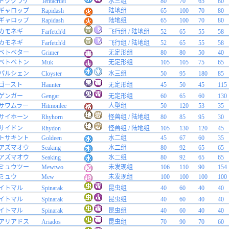
ドククラゲ
Tentacruel
水三组
80
70
65
80
ギャロップ
Rapidash
陆地组
65
100
70
80
ギャロップ
Rapidash
陆地组
65
100
70
80
カモネギ
Farfetch'd
飞行组 / 陆地组
52
65
55
58
カモネギ
Farfetch'd
飞行组 / 陆地组
52
65
55
58
ベトベター
Grimer
无定形组
80
80
50
40
ベトベトン
Muk
无定形组
105
105
75
65
パルシェン
Cloyster
水三组
50
95
180
85
ゴースト
Haunter
无定形组
45
50
45
115
ゲンガー
Gengar
无定形组
60
65
60
130
サワムラー
Hitmonlee
人型组
50
120
53
35
サイホーン
Rhyhorn
怪兽组 / 陆地组
80
85
95
30
サイドン
Rhydon
怪兽组 / 陆地组
105
130
120
45
トサキント
Goldeen
水二组
45
67
60
35
アズマオウ
Seaking
水二组
80
92
65
65
アズマオウ
Seaking
水二组
80
92
65
65
ミュウツー
Mewtwo
未发现组
106
110
90
154
ミュウ
Mew
未发现组
100
100
100
100
イトマル
Spinarak
昆虫组
40
60
40
40
イトマル
Spinarak
昆虫组
40
60
40
40
イトマル
Spinarak
昆虫组
40
60
40
40
アリアドス
Ariados
昆虫组
70
90
70
60