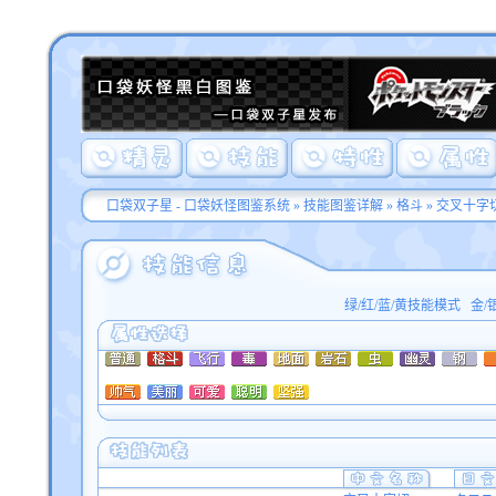
口袋双子星 - 口袋妖怪图鉴系统
»
技能图鉴详解
»
格斗
» 交叉十字
绿/红/蓝/黄技能模式
金/