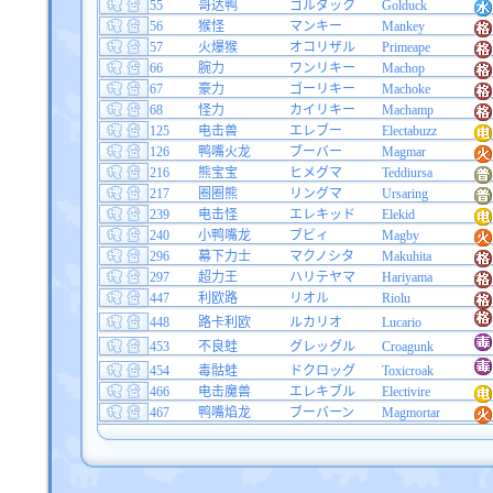
55
哥达鸭
ゴルダック
Golduck
56
猴怪
マンキー
Mankey
57
火爆猴
オコリザル
Primeape
66
腕力
ワンリキー
Machop
67
豪力
ゴーリキー
Machoke
68
怪力
カイリキー
Machamp
125
电击兽
エレブー
Electabuzz
126
鸭嘴火龙
ブーバー
Magmar
216
熊宝宝
ヒメグマ
Teddiursa
217
圈圈熊
リングマ
Ursaring
239
电击怪
エレキッド
Elekid
240
小鸭嘴龙
ブビィ
Magby
296
幕下力士
マクノシタ
Makuhita
297
超力王
ハリテヤマ
Hariyama
447
利欧路
リオル
Riolu
448
路卡利欧
ルカリオ
Lucario
453
不良蛙
グレッグル
Croagunk
454
毒骷蛙
ドクロッグ
Toxicroak
466
电击魔兽
エレキブル
Electivire
467
鸭嘴焰龙
ブーバーン
Magmortar