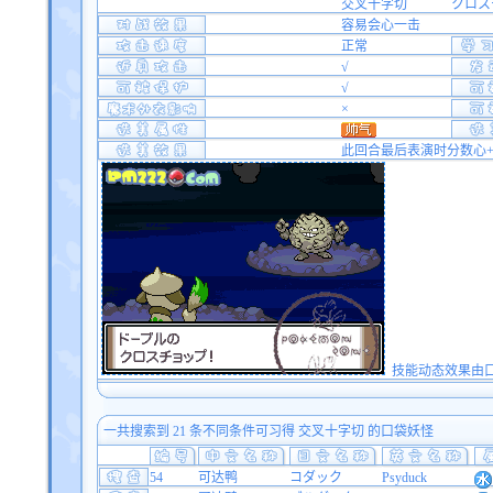
交叉十字切
クロス
容易会心一击
正常
√
√
×
此回合最后表演时分数心+
技能动态效果由口袋双
一共搜索到 21 条不同条件可习得 交叉十字切 的口袋妖怪
54
可达鸭
コダック
Psyduck