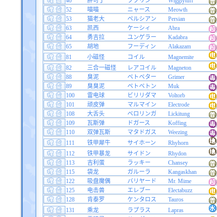
40
胖可丁
プクリン
Wigglytuff
52
喵喵
ニャース
Meowth
53
猫老大
ペルシアン
Persian
63
凯西
ケーシィ
Abra
64
勇吉拉
ユンゲラー
Kadabra
65
胡地
フーディン
Alakazam
81
小磁怪
コイル
Magnemite
82
三合一磁怪
レアコイル
Magneton
88
臭泥
ベトベター
Grimer
89
臭臭泥
ベトベトン
Muk
100
雷电球
ビリリダマ
Voltorb
101
顽皮弹
マルマイン
Electrode
108
大舌头
ベロリンガ
Lickitung
109
瓦斯弹
ドガース
Koffing
110
双弹瓦斯
マタドガス
Weezing
111
铁甲犀牛
サイホーン
Rhyhorn
112
铁甲暴龙
サイドン
Rhydon
113
吉利蛋
ラッキー
Chansey
115
袋龙
ガルーラ
Kangaskhan
122
吸盘魔偶
バリヤード
Mr. Mime
125
电击兽
エレブー
Electabuzz
128
肯泰罗
ケンタロス
Tauros
131
乘龙
ラプラス
Lapras