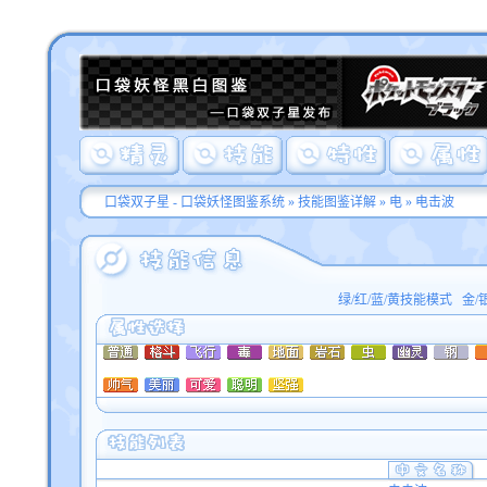
口袋双子星 - 口袋妖怪图鉴系统
»
技能图鉴详解
»
电
» 电击波
绿/红/蓝/黄技能模式
金/