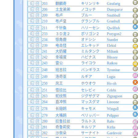
203
麒麟奇
キリンリキ
Girafarig
206
土龙弟弟
ノコッチ
Dunsparce
209
布卢
ブルー
Snubbull
210
布卢皇
グランブル
Granbull
211
千针鱼
ハリーセン
Qwilfish
233
３Ｄ龙２
ポリゴン２
Porygon2
234
惊角鹿
オドシシ
Stantler
239
电击怪
エレキッド
Elekid
241
大奶罐
ミルタンク
Miltank
242
幸福蛋
ハピナス
Blissey
243
雷公
ライコウ
Raikou
248
班吉拉
バンギラス
Tyranitar
249
洛奇亚
ルギア
Lugia
250
凤王
ホウオウ
Ho-oh
251
雪拉比
セレビィ
Celebi
263
蛇纹熊
ジグザグマ
Zigzagoon
264
直冲熊
マッスグマ
Linoone
278
长翅鸥
キャモメ
Wingull
279
大嘴鸥
ペリッパー
Pelipper
280
拉鲁拉丝
ラルトス
Ralts
281
奇鲁莉安
キルリア
Kirlia
282
沙奈朵
サーナイト
Gardevoir