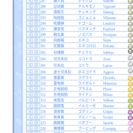
287
懒人翁
ナマケロ
Slakoth
288
过动猿
ヤルキモノ
Vigoroth
289
请假王
ケッキング
Slaking
293
咕妞妞
ゴニョニョ
Whismur
294
吼爆弹
ドゴーム
Loudred
295
爆音怪
バクオング
Exploud
299
朝北鼻
ノズパス
Nosepass
300
向尾喵
エネコ
Skitty
301
优雅猫
エネコロロ
Delcatty
302
勾魂眼
ヤミラミ
Sableye
304
可可多拉
ココドラ
Aron
305
可多拉
コドラ
Lairon
306
波士可多拉
ボスゴドラ
Aggron
309
落雷兽
ラクライ
Electrike
310
雷电兽
ライボルト
Manectric
311
正电拍拍
プラスル
Plusle
312
负电拍拍
マイナン
Minun
313
电萤虫
バルビート
Volbeat
314
甜甜萤
イルミーゼ
Illumise
316
溶食兽
ゴクリン
Gulpin
317
吞食兽
マルノーム
Swalot
325
跳跳猪
バネブー
Spoink
326
噗噗猪
ブーピッグ
Grumpig