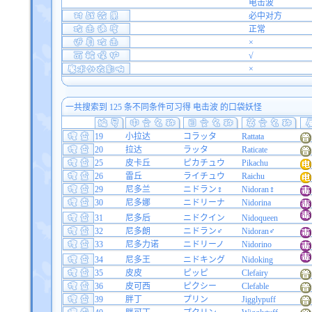
电击波
必中对方
正常
×
√
×
一共搜索到 125 条不同条件可习得 电击波 的口袋妖怪
19
小拉达
コラッタ
Rattata
20
拉达
ラッタ
Raticate
25
皮卡丘
ピカチュウ
Pikachu
26
雷丘
ライチュウ
Raichu
29
尼多兰
ニドラン♀
Nidoran♀
30
尼多娜
ニドリーナ
Nidorina
31
尼多后
ニドクイン
Nidoqueen
32
尼多朗
ニドラン♂
Nidoran♂
33
尼多力诺
ニドリーノ
Nidorino
34
尼多王
ニドキング
Nidoking
35
皮皮
ピッピ
Clefairy
36
皮可西
ピクシー
Clefable
39
胖丁
プリン
Jigglypuff