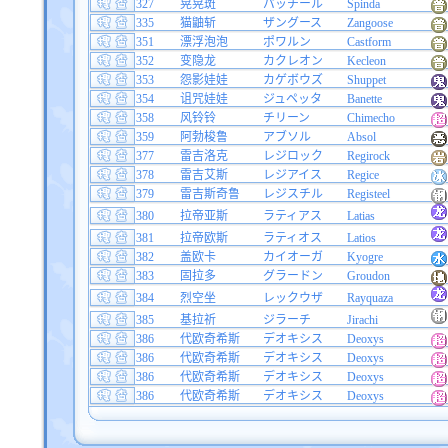
327
晃晃斑
パッチール
Spinda
335
猫鼬斩
ザングース
Zangoose
351
漂浮泡泡
ポワルン
Castform
352
变隐龙
カクレオン
Kecleon
353
怨影娃娃
カゲボウズ
Shuppet
354
诅咒娃娃
ジュペッタ
Banette
358
风铃铃
チリーン
Chimecho
359
阿勃梭鲁
アブソル
Absol
377
雷吉洛克
レジロック
Regirock
378
雷吉艾斯
レジアイス
Regice
379
雷吉斯奇鲁
レジスチル
Registeel
380
拉帝亚斯
ラティアス
Latias
381
拉帝欧斯
ラティオス
Latios
382
盖欧卡
カイオーガ
Kyogre
383
固拉多
グラードン
Groudon
384
烈空坐
レックウザ
Rayquaza
385
基拉祈
ジラーチ
Jirachi
386
代欧奇希斯
デオキシス
Deoxys
386
代欧奇希斯
デオキシス
Deoxys
386
代欧奇希斯
デオキシス
Deoxys
386
代欧奇希斯
デオキシス
Deoxys