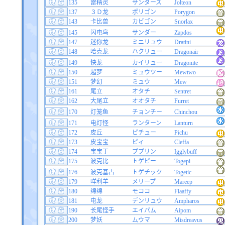
135
雷精灵
サンダース
Jolteon
137
３Ｄ龙
ポリゴン
Porygon
143
卡比兽
カビゴン
Snorlax
145
闪电鸟
サンダー
Zapdos
147
迷你龙
ミニリュウ
Dratini
148
哈克龙
ハクリュー
Dragonair
149
快龙
カイリュー
Dragonite
150
超梦
ミュウツー
Mewtwo
151
梦幻
ミュウ
Mew
161
尾立
オタチ
Sentret
162
大尾立
オオタチ
Furret
170
灯笼鱼
チョンチー
Chinchou
171
电灯怪
ランターン
Lanturn
172
皮丘
ピチュー
Pichu
173
皮宝宝
ピィ
Cleffa
174
宝宝丁
ププリン
Igglybuff
175
波克比
トゲピー
Togepi
176
波克基古
トゲチック
Togetic
179
咩利羊
メリープ
Mareep
180
绵绵
モココ
Flaaffy
181
电龙
デンリュウ
Ampharos
190
长尾怪手
エイパム
Aipom
200
梦妖
ムウマ
Misdreavus