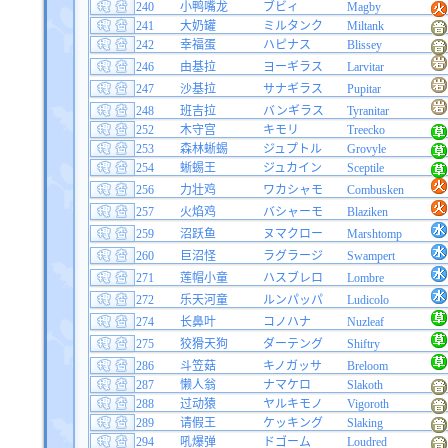
240
小鸭嘴龙
ブビィ
Magby
241
大奶罐
ミルタンク
Miltank
242
幸福蛋
ハピナス
Blissey
246
由基拉
ヨーギラス
Larvitar
247
沙基拉
サナギラス
Pupitar
248
班吉拉
バンギラス
Tyranitar
252
木守宫
キモリ
Treecko
253
森林蜥蜴
ジュプトル
Grovyle
254
蜥蜴王
ジュカイン
Sceptile
256
力壮鸡
ワカシャモ
Combusken
257
火焰鸡
バシャーモ
Blaziken
259
沼跃鱼
ヌマクロー
Marshtomp
260
巨沼怪
ラグラージ
Swampert
271
莲帽小童
ハスブレロ
Lombre
272
乐天河童
ルンパッパ
Ludicolo
274
长鼻叶
コノハナ
Nuzleaf
275
狡猾天狗
ダーテング
Shiftry
286
斗笠菇
キノガッサ
Breloom
287
懒人翁
ナマケロ
Slakoth
288
过动猿
ヤルキモノ
Vigoroth
289
请假王
ケッキング
Slaking
294
吼爆弹
ドゴーム
Loudred