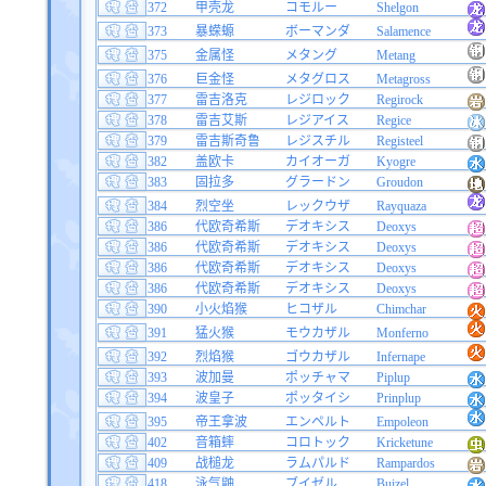
372
甲壳龙
コモルー
Shelgon
373
暴蝾螈
ボーマンダ
Salamence
375
金属怪
メタング
Metang
376
巨金怪
メタグロス
Metagross
377
雷吉洛克
レジロック
Regirock
378
雷吉艾斯
レジアイス
Regice
379
雷吉斯奇鲁
レジスチル
Registeel
382
盖欧卡
カイオーガ
Kyogre
383
固拉多
グラードン
Groudon
384
烈空坐
レックウザ
Rayquaza
386
代欧奇希斯
デオキシス
Deoxys
386
代欧奇希斯
デオキシス
Deoxys
386
代欧奇希斯
デオキシス
Deoxys
386
代欧奇希斯
デオキシス
Deoxys
390
小火焰猴
ヒコザル
Chimchar
391
猛火猴
モウカザル
Monferno
392
烈焰猴
ゴウカザル
Infernape
393
波加曼
ポッチャマ
Piplup
394
波皇子
ポッタイシ
Prinplup
395
帝王拿波
エンペルト
Empoleon
402
音箱蟀
コロトック
Kricketune
409
战槌龙
ラムパルド
Rampardos
418
泳气鼬
ブイゼル
Buizel