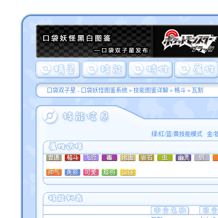
口袋双子星 - 口袋妖怪图鉴系统
»
技能图鉴详解
»
格斗
» 瓦割
绿/红/蓝/黄技能模式
金/