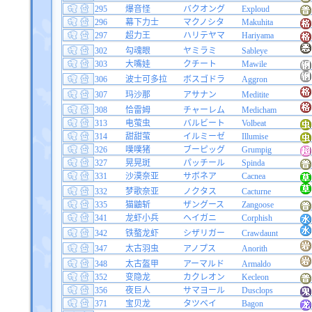
295
爆音怪
バクオング
Exploud
296
幕下力士
マクノシタ
Makuhita
297
超力王
ハリテヤマ
Hariyama
302
勾魂眼
ヤミラミ
Sableye
303
大嘴娃
クチート
Mawile
306
波士可多拉
ボスゴドラ
Aggron
307
玛沙那
アサナン
Meditite
308
恰雷姆
チャーレム
Medicham
313
电萤虫
バルビート
Volbeat
314
甜甜萤
イルミーゼ
Illumise
326
噗噗猪
ブーピッグ
Grumpig
327
晃晃斑
パッチール
Spinda
331
沙漠奈亚
サボネア
Cacnea
332
梦歌奈亚
ノクタス
Cacturne
335
猫鼬斩
ザングース
Zangoose
341
龙虾小兵
ヘイガニ
Corphish
342
铁螯龙虾
シザリガー
Crawdaunt
347
太古羽虫
アノプス
Anorith
348
太古盔甲
アーマルド
Armaldo
352
变隐龙
カクレオン
Kecleon
356
夜巨人
サマヨール
Dusclops
371
宝贝龙
タツベイ
Bagon