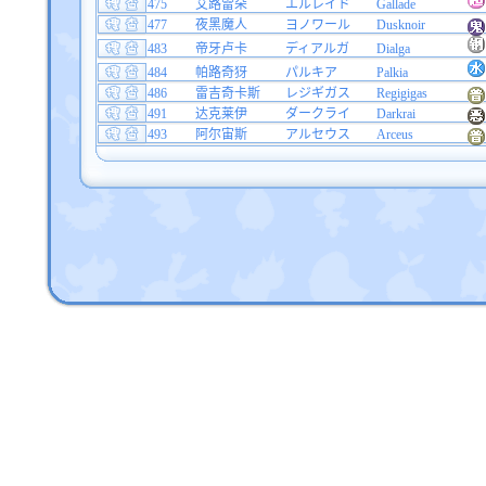
475
艾路雷朵
エルレイド
Gallade
477
夜黑魔人
ヨノワール
Dusknoir
483
帝牙卢卡
ディアルガ
Dialga
484
帕路奇犽
パルキア
Palkia
486
雷吉奇卡斯
レジギガス
Regigigas
491
达克莱伊
ダークライ
Darkrai
493
阿尔宙斯
アルセウス
Arceus