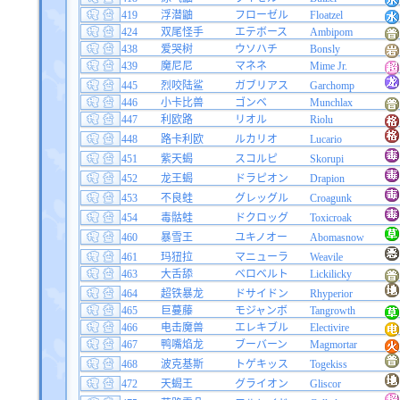
419
浮潜鼬
フローゼル
Floatzel
424
双尾怪手
エテボース
Ambipom
438
爱哭树
ウソハチ
Bonsly
439
魔尼尼
マネネ
Mime Jr.
445
烈咬陆鲨
ガブリアス
Garchomp
446
小卡比兽
ゴンベ
Munchlax
447
利欧路
リオル
Riolu
448
路卡利欧
ルカリオ
Lucario
451
紫天蝎
スコルピ
Skorupi
452
龙王蝎
ドラピオン
Drapion
453
不良蛙
グレッグル
Croagunk
454
毒骷蛙
ドクロッグ
Toxicroak
460
暴雪王
ユキノオー
Abomasnow
461
玛狃拉
マニューラ
Weavile
463
大舌舔
ベロベルト
Lickilicky
464
超铁暴龙
ドサイドン
Rhyperior
465
巨蔓藤
モジャンボ
Tangrowth
466
电击魔兽
エレキブル
Electivire
467
鸭嘴焰龙
ブーバーン
Magmortar
468
波克基斯
トゲキッス
Togekiss
472
天蝎王
グライオン
Gliscor