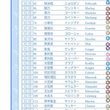
62
快泳蛙
ニョロボン
Poliwrath
66
腕力
ワンリキー
Machop
67
豪力
ゴーリキー
Machoke
68
怪力
カイリキー
Machamp
74
小拳石
イシツブテ
Geodude
75
隆隆石
ゴローン
Graveler
76
隆隆岩
ゴローニャ
Golem
80
呆河马
ヤドラン
Slowbro
89
臭臭泥
ベトベトン
Muk
94
耿鬼
ゲンガー
Gengar
96
素利普
スリープ
Drowzee
97
素利拍
スリーパー
Hypno
98
大钳蟹
クラブ
Krabby
99
巨钳蟹
キングラー
Kingler
104
可拉可拉
カラカラ
Cubone
105
嘎拉嘎拉
ガラガラ
Marowak
106
沙瓦郎
サワムラー
Hitmonlee
106
沙瓦郎
サワムラー
Hitmonlee
107
艾比郎
エビワラー
Hitmonchan
108
大舌头
ベロリンガ
Lickitung
112
铁甲暴龙
サイドン
Rhydon
113
吉利蛋
ラッキー
Chansey