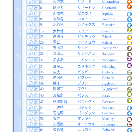
5
火恐龙
リザード
Charmeleon
6
喷火龙
リザードン
Charizard
7
杰尼龟
ゼニガメ
Squirtle
8
卡咪龟
カメール
Wartortle
9
水箭龟
カメックス
Blastoise
15
大针蜂
スピアー
Beedrill
25
皮卡丘
ピカチュウ
Pikachu
26
雷丘
ライチュウ
Raichu
27
穿山鼠
サンド
Sandshrew
28
穿山王
サンドパン
Sandslash
31
尼多后
ニドクイン
Nidoqueen
34
尼多王
ニドキング
Nidoking
35
皮皮
ピッピ
Clefairy
36
皮可西
ピクシー
Clefable
39
胖丁
プリン
Jigglypuff
40
胖可丁
プクリン
Wigglytuff
46
派拉斯
パラス
Paras
47
派拉斯特
パラセクト
Parasect
54
可达鸭
コダック
Psyduck
55
哥达鸭
ゴルダック
Golduck
56
猴怪
マンキー
Mankey
57
火爆猴
オコリザル
Primeape
61
蚊香蛙
ニョロゾ
Poliwhirl