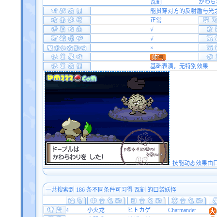
瓦割
かわら
能贯穿对方的反射盾与光
正常
√
√
×
基础表演，无特别效果
技能动态效果由口袋双
一共搜索到 186 条不同条件可习得 瓦割 的口袋妖怪
4
小火龙
ヒトカゲ
Charmander