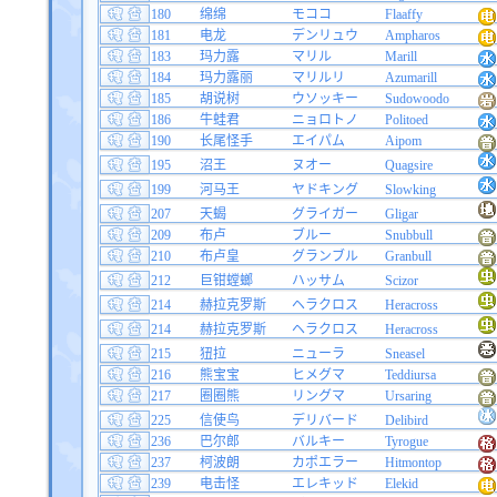
180
绵绵
モココ
Flaaffy
181
电龙
デンリュウ
Ampharos
183
玛力露
マリル
Marill
184
玛力露丽
マリルリ
Azumarill
185
胡说树
ウソッキー
Sudowoodo
186
牛蛙君
ニョロトノ
Politoed
190
长尾怪手
エイパム
Aipom
195
沼王
ヌオー
Quagsire
199
河马王
ヤドキング
Slowking
207
天蝎
グライガー
Gligar
209
布卢
ブルー
Snubbull
210
布卢皇
グランブル
Granbull
212
巨钳螳螂
ハッサム
Scizor
214
赫拉克罗斯
ヘラクロス
Heracross
214
赫拉克罗斯
ヘラクロス
Heracross
215
狃拉
ニューラ
Sneasel
216
熊宝宝
ヒメグマ
Teddiursa
217
圈圈熊
リングマ
Ursaring
225
信使鸟
デリバード
Delibird
236
巴尔郎
バルキー
Tyrogue
237
柯波朗
カポエラー
Hitmontop
239
电击怪
エレキッド
Elekid