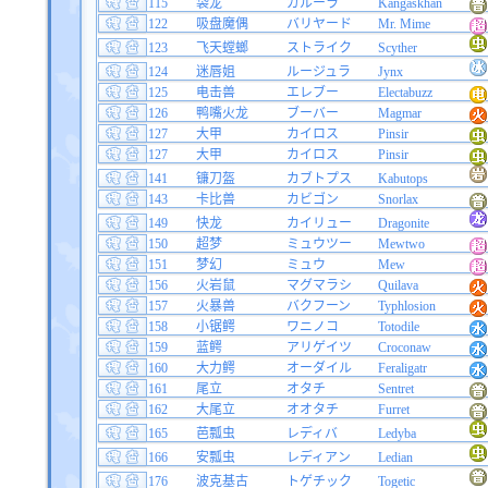
115
袋龙
ガルーラ
Kangaskhan
122
吸盘魔偶
バリヤード
Mr. Mime
123
飞天螳螂
ストライク
Scyther
124
迷唇姐
ルージュラ
Jynx
125
电击兽
エレブー
Electabuzz
126
鸭嘴火龙
ブーバー
Magmar
127
大甲
カイロス
Pinsir
127
大甲
カイロス
Pinsir
141
镰刀盔
カブトプス
Kabutops
143
卡比兽
カビゴン
Snorlax
149
快龙
カイリュー
Dragonite
150
超梦
ミュウツー
Mewtwo
151
梦幻
ミュウ
Mew
156
火岩鼠
マグマラシ
Quilava
157
火暴兽
バクフーン
Typhlosion
158
小锯鳄
ワニノコ
Totodile
159
蓝鳄
アリゲイツ
Croconaw
160
大力鳄
オーダイル
Feraligatr
161
尾立
オタチ
Sentret
162
大尾立
オオタチ
Furret
165
芭瓢虫
レディバ
Ledyba
166
安瓢虫
レディアン
Ledian
176
波克基古
トゲチック
Togetic