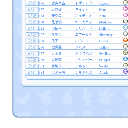
176
波克基古
トゲチック
Togetic
177
天然雀
ネイティ
Natu
178
天然鸟
ネイティオ
Xatu
198
黑暗鸦
ヤミカラス
Murkrow
225
信使鸟
デリバード
Delibird
227
盔甲鸟
エアームド
Skarmory
250
凤王
ホウオウ
Ho-oh
276
傲骨燕
スバメ
Taillow
277
大王燕
オオスバメ
Swellow
279
大嘴鸥
ペリッパー
Pelipper
333
青绵鸟
チルット
Swablu
334
七夕青鸟
チルタリス
Altaria