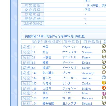
神鸟
一回合准备，次
正常
×
√
×
一共搜索到 24 条不同条件可习得 神鸟 的口袋妖怪
18
比雕
ピジョット
Pidgeot
21
烈雀
オニスズメ
Spearow
22
大嘴雀
オニドリル
Fearow
84
嘟嘟
ドードー
Doduo
85
嘟嘟利
ドードリオ
Dodrio
142
化石翼龙
プテラ
Aerodactyl
144
急冻鸟
フリーザー
Articuno
145
闪电鸟
サンダー
Zapdos
146
火焰鸟
ファイヤー
Moltres
151
梦幻
ミュウ
Mew
163
咕咕
ホーホー
Hoothoot
164
猫头夜鹰
ヨルノズク
Noctowl