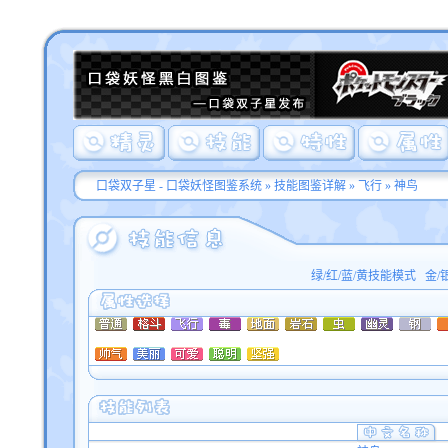
口袋双子星 - 口袋妖怪图鉴系统
»
技能图鉴详解
»
飞行
» 神鸟
绿/红/蓝/黄技能模式
金/