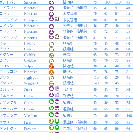
サンドパン
Sandslash
陆地组
75
100
110
45
ニドラン♀
Nidoran♀
怪兽组 / 陆地组
55
47
52
40
ニドリーナ
Nidorina
未发现组
70
62
67
55
ニドクイン
Nidoqueen
未发现组
90
82
87
75
ニドラン♂
Nidoran♂
怪兽组 / 陆地组
46
57
40
40
ニドリーノ
Nidorino
怪兽组 / 陆地组
61
72
57
55
ニドキング
Nidoking
怪兽组 / 陆地组
81
92
77
85
ピッピ
Clefairy
妖精组
70
45
48
60
ピッピ
Clefairy
妖精组
70
45
48
60
ピクシー
Clefable
妖精组
95
70
73
85
ピクシー
Clefable
妖精组
95
70
73
85
ロコン
Vulpix
陆地组
38
41
40
50
キュウコン
Ninetales
陆地组
73
76
75
81
プリン
Jigglypuff
妖精组
115
45
20
45
プクリン
Wigglytuff
妖精组
140
70
45
75
ズバット
Zubat
飞行组
40
45
35
30
ゴルバット
Golbat
飞行组
75
80
70
65
ナゾノクサ
Oddish
植物组
45
50
55
75
クサイハナ
Gloom
植物组
60
65
70
85
ラフレシア
Vileplume
植物组
75
80
85
100
パラス
Paras
昆虫组 / 植物组
35
70
55
45
パラセクト
Parasect
昆虫组 / 植物组
60
95
80
60