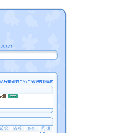
BUG反馈
钻石/珍珠/白金/心金/魂银技能模式