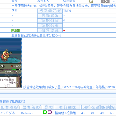
替身
みがわり
Substitute
-
自身使用最大HP的1/4制造替身，替身会替自身抵受攻击，直至替身0HP(最大HP
正常
TM90
×
×
×
√
×
×
此回合自己的分数心最低时分数心+3
技能动态效果由口袋双子星[PM222.COM]与神奇宝贝部落格[52POK
得 替身 的口袋妖怪
フシギダネ
Bulbasaur
怪兽组 / 植物组
45
49
49
65