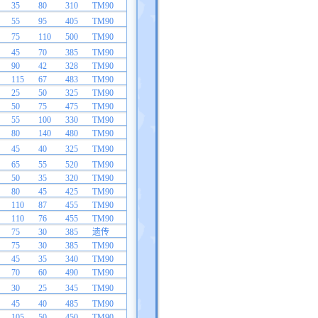
35
80
310
TM90
55
95
405
TM90
75
110
500
TM90
45
70
385
TM90
90
42
328
TM90
115
67
483
TM90
25
50
325
TM90
50
75
475
TM90
55
100
330
TM90
80
140
480
TM90
45
40
325
TM90
65
55
520
TM90
50
35
320
TM90
80
45
425
TM90
110
87
455
TM90
110
76
455
TM90
75
30
385
遗传
75
30
385
TM90
45
35
340
TM90
70
60
490
TM90
30
25
345
TM90
45
40
485
TM90
105
50
450
TM90