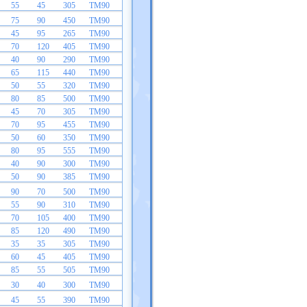
55
45
305
TM90
75
90
450
TM90
45
95
265
TM90
70
120
405
TM90
40
90
290
TM90
65
115
440
TM90
50
55
320
TM90
80
85
500
TM90
45
70
305
TM90
70
95
455
TM90
50
60
350
TM90
80
95
555
TM90
40
90
300
TM90
50
90
385
TM90
90
70
500
TM90
55
90
310
TM90
70
105
400
TM90
85
120
490
TM90
35
35
305
TM90
60
45
405
TM90
85
55
505
TM90
30
40
300
TM90
45
55
390
TM90