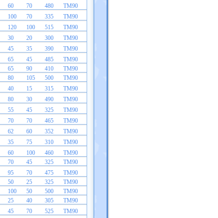
60
70
480
TM90
100
70
335
TM90
120
100
515
TM90
30
20
300
TM90
45
35
390
TM90
65
45
485
TM90
65
90
410
TM90
80
105
500
TM90
40
15
315
TM90
80
30
490
TM90
55
45
325
TM90
70
70
465
TM90
62
60
352
TM90
35
75
310
TM90
60
100
460
TM90
70
45
325
TM90
95
70
475
TM90
50
25
325
TM90
100
50
500
TM90
25
40
305
TM90
45
70
525
TM90