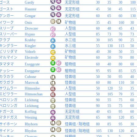
ゴース
Gastly
无定形组
30
35
30
100
ゴースト
Haunter
无定形组
45
50
45
115
ゲンガー
Gengar
无定形组
60
65
60
130
イワーク
Onix
矿物组
35
45
160
30
スリープ
Drowzee
人型组
60
48
45
43
スリーパー
Hypno
人型组
85
73
70
73
クラブ
Krabby
水三组
30
105
90
25
キングラー
Kingler
水三组
55
130
115
50
ビリリダマ
Voltorb
矿物组
40
30
50
55
マルマイン
Electrode
矿物组
60
50
70
80
タマタマ
Exeggcute
植物组
60
40
80
60
ナッシー
Exeggutor
植物组
95
95
85
125
カラカラ
Cubone
怪兽组
50
50
95
40
ガラガラ
Marowak
怪兽组
60
80
110
50
サワムラー
Hitmonlee
人型组
50
120
53
35
エビワラー
Hitmonchan
人型组
50
105
79
35
ベロリンガ
Lickitung
怪兽组
90
55
75
60
ベロリンガ
Lickitung
怪兽组
90
55
75
60
ドガース
Koffing
无定形组
40
65
95
60
マタドガス
Weezing
无定形组
65
90
120
85
サイホーン
Rhyhorn
怪兽组 / 陆地组
80
85
95
30
サイドン
Rhydon
怪兽组 / 陆地组
105
130
120
45
ラッキー
Chansey
妖精组
250
5
5
35