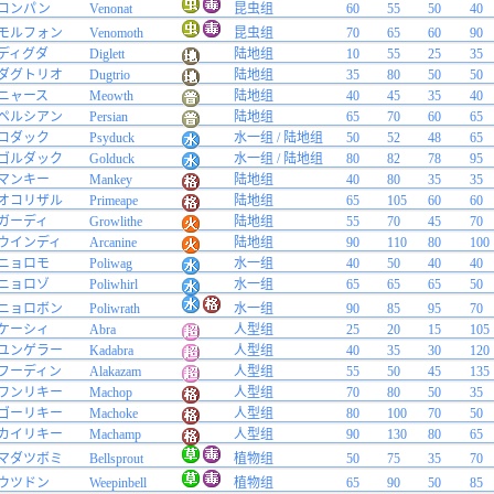
コンパン
Venonat
昆虫组
60
55
50
40
モルフォン
Venomoth
昆虫组
70
65
60
90
ディグダ
Diglett
陆地组
10
55
25
35
ダグトリオ
Dugtrio
陆地组
35
80
50
50
ニャース
Meowth
陆地组
40
45
35
40
ペルシアン
Persian
陆地组
65
70
60
65
コダック
Psyduck
水一组 / 陆地组
50
52
48
65
ゴルダック
Golduck
水一组 / 陆地组
80
82
78
95
マンキー
Mankey
陆地组
40
80
35
35
オコリザル
Primeape
陆地组
65
105
60
60
ガーディ
Growlithe
陆地组
55
70
45
70
ウインディ
Arcanine
陆地组
90
110
80
100
ニョロモ
Poliwag
水一组
40
50
40
40
ニョロゾ
Poliwhirl
水一组
65
65
65
50
ニョロボン
Poliwrath
水一组
90
85
95
70
ケーシィ
Abra
人型组
25
20
15
105
ユンゲラー
Kadabra
人型组
40
35
30
120
フーディン
Alakazam
人型组
55
50
45
135
ワンリキー
Machop
人型组
70
80
50
35
ゴーリキー
Machoke
人型组
80
100
70
50
カイリキー
Machamp
人型组
90
130
80
65
マダツボミ
Bellsprout
植物组
50
75
35
70
ウツドン
Weepinbell
植物组
65
90
50
85