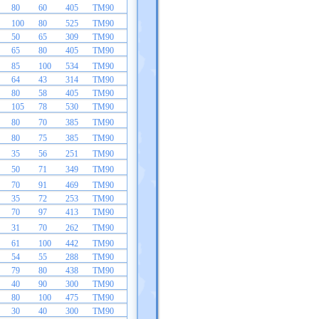
80
60
405
TM90
100
80
525
TM90
50
65
309
TM90
65
80
405
TM90
85
100
534
TM90
64
43
314
TM90
80
58
405
TM90
105
78
530
TM90
80
70
385
TM90
80
75
385
TM90
35
56
251
TM90
50
71
349
TM90
70
91
469
TM90
35
72
253
TM90
70
97
413
TM90
31
70
262
TM90
61
100
442
TM90
54
55
288
TM90
79
80
438
TM90
40
90
300
TM90
80
100
475
TM90
30
40
300
TM90