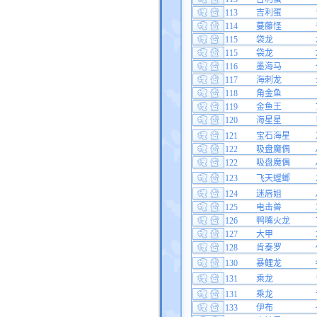
113
吉利蛋
114
蔓藤怪
115
袋龙
115
袋龙
116
墨海马
117
海刺龙
118
角金鱼
119
金鱼王
120
海星星
121
宝石海星
122
吸盘魔偶
122
吸盘魔偶
123
飞天螳螂
124
迷唇姐
125
电击兽
126
鸭嘴火龙
127
大甲
128
肯泰罗
130
暴鲤龙
131
乘龙
131
乘龙
133
伊布