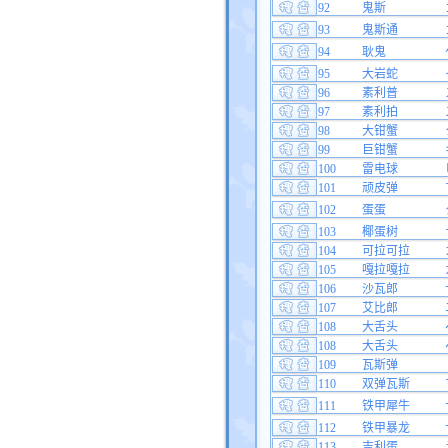
92
鬼斯
93
鬼斯通
94
耿鬼
95
大岩蛇
96
素利普
97
素利拍
98
大钳蟹
99
巨钳蟹
100
雷电球
101
顽皮弹
102
蛋蛋
103
椰蛋树
104
可拉可拉
105
嘎拉嘎拉
106
沙瓦郎
107
艾比郎
108
大舌头
108
大舌头
109
瓦斯弹
110
双弹瓦斯
111
铁甲犀牛
112
铁甲暴龙
113
吉利蛋