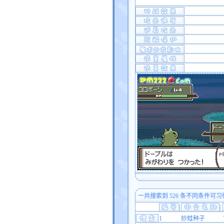
一共搜索到 526 条不同条件可习
1
妙蛙种子