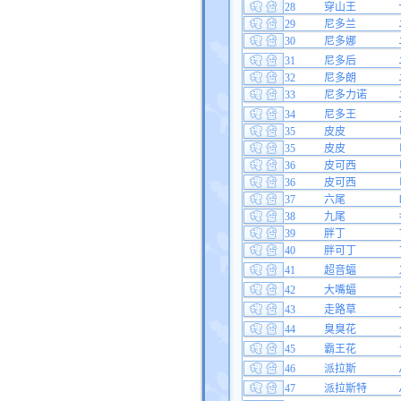
28
穿山王
29
尼多兰
30
尼多娜
31
尼多后
32
尼多朗
33
尼多力诺
34
尼多王
35
皮皮
35
皮皮
36
皮可西
36
皮可西
37
六尾
38
九尾
39
胖丁
40
胖可丁
41
超音蝠
42
大嘴蝠
43
走路草
44
臭臭花
45
霸王花
46
派拉斯
47
派拉斯特