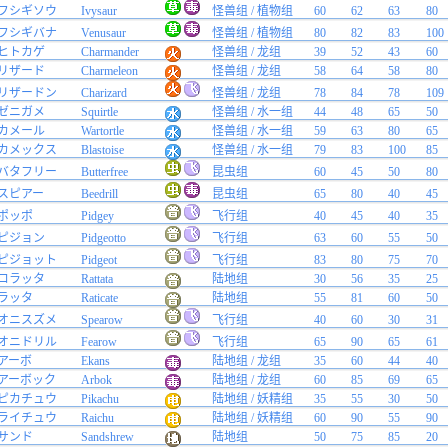
フシギソウ
Ivysaur
怪兽组 / 植物组
60
62
63
80
フシギバナ
Venusaur
怪兽组 / 植物组
80
82
83
100
ヒトカゲ
Charmander
怪兽组 / 龙组
39
52
43
60
リザード
Charmeleon
怪兽组 / 龙组
58
64
58
80
リザードン
Charizard
怪兽组 / 龙组
78
84
78
109
ゼニガメ
Squirtle
怪兽组 / 水一组
44
48
65
50
カメール
Wartortle
怪兽组 / 水一组
59
63
80
65
カメックス
Blastoise
怪兽组 / 水一组
79
83
100
85
バタフリー
Butterfree
昆虫组
60
45
50
80
スピアー
Beedrill
昆虫组
65
80
40
45
ポッポ
Pidgey
飞行组
40
45
40
35
ピジョン
Pidgeotto
飞行组
63
60
55
50
ピジョット
Pidgeot
飞行组
83
80
75
70
コラッタ
Rattata
陆地组
30
56
35
25
ラッタ
Raticate
陆地组
55
81
60
50
オニスズメ
Spearow
飞行组
40
60
30
31
オニドリル
Fearow
飞行组
65
90
65
61
アーボ
Ekans
陆地组 / 龙组
35
60
44
40
アーボック
Arbok
陆地组 / 龙组
60
85
69
65
ピカチュウ
Pikachu
陆地组 / 妖精组
35
55
30
50
ライチュウ
Raichu
陆地组 / 妖精组
60
90
55
90
サンド
Sandshrew
陆地组
50
75
85
20