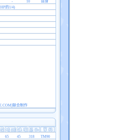
-
10
自身
的1/4)
E.COM]联合制作
65
45
318
TM90