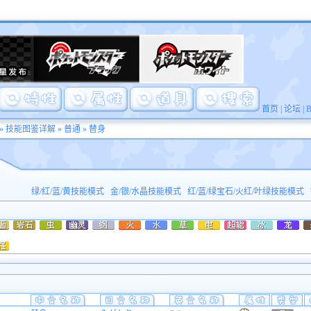
首页
|
论坛
|
»
技能图鉴详解
»
普通
» 替身
绿/红/蓝/黄技能模式
金/银/水晶技能模式
红/蓝/绿宝石/火红/叶绿技能模式