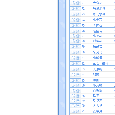
71
大食花
72
玛瑙水母
73
毒刺水母
74
小拳石
75
隆隆石
76
隆隆岩
77
小火马
78
烈焰马
79
呆呆兽
80
呆河马
81
小磁怪
82
三合一磁怪
83
大葱鸭
84
嘟嘟
85
嘟嘟利
86
小海狮
87
白海狮
88
臭泥
89
臭臭泥
90
大舌贝
91
铁甲贝