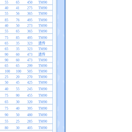
55
65
450
TM90
40
41
275
TM90
55
56
365
TM90
85
76
495
TM90
40
50
273
TM90
55
65
365
TM90
75
85
495
TM90
65
35
323
遗传
65
35
323
TM90
90
60
473
遗传
90
60
473
TM90
65
65
299
TM90
100
100
505
TM90
25
20
270
TM90
50
45
425
TM90
40
55
245
TM90
75
90
455
TM90
65
30
320
TM90
75
40
395
TM90
90
50
480
TM90
55
25
285
TM90
80
30
405
TM90