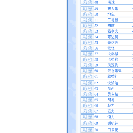
48
毛球
49
末入蛾
50
地鼠
51
三地鼠
52
喵喵
53
猫老大
54
可达鸭
55
哥达鸭
56
猴怪
57
火爆猴
58
卡蒂狗
59
风速狗
60
蚊香蝌蚪
61
蚊香蛙
62
快泳蛙
63
凯西
64
勇吉拉
65
胡地
66
腕力
67
豪力
68
怪力
69
喇叭芽
70
口呆花