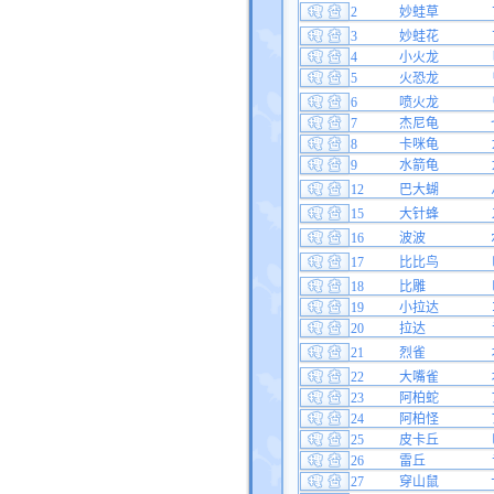
2
妙蛙草
3
妙蛙花
4
小火龙
5
火恐龙
6
喷火龙
7
杰尼龟
8
卡咪龟
9
水箭龟
12
巴大蝴
15
大针蜂
16
波波
17
比比鸟
18
比雕
19
小拉达
20
拉达
21
烈雀
22
大嘴雀
23
阿柏蛇
24
阿柏怪
25
皮卡丘
26
雷丘
27
穿山鼠