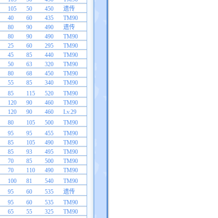
105
50
450
遗传
40
60
435
TM90
80
90
490
遗传
80
90
490
TM90
25
60
295
TM90
45
85
440
TM90
50
63
320
TM90
80
68
450
TM90
55
85
340
TM90
85
115
520
TM90
120
90
460
TM90
120
90
460
Lv.29
80
105
500
TM90
95
95
455
TM90
85
105
490
TM90
85
93
495
TM90
70
85
500
TM90
70
110
490
TM90
100
81
540
TM90
95
60
535
遗传
95
60
535
TM90
65
55
325
TM90