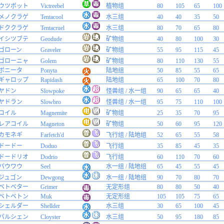
ウツボット
Victreebel
植物组
80
105
65
100
メノクラゲ
Tentacool
水三组
40
40
35
50
ドククラゲ
Tentacruel
水三组
80
70
65
80
イシツブテ
Geodude
矿物组
40
80
100
30
ゴローン
Graveler
矿物组
55
95
115
45
ゴローニャ
Golem
矿物组
80
110
130
55
ポニータ
Ponyta
陆地组
50
85
55
65
ギャロップ
Rapidash
陆地组
65
100
70
80
ヤドン
Slowpoke
怪兽组 / 水一组
90
65
65
40
ヤドラン
Slowbro
怪兽组 / 水一组
95
75
110
100
コイル
Magnemite
矿物组
25
35
70
95
レアコイル
Magneton
矿物组
50
60
95
120
カモネギ
Farfetch'd
飞行组 / 陆地组
52
65
55
58
ドードー
Doduo
飞行组
35
85
45
35
ドードリオ
Dodrio
飞行组
60
110
70
60
パウワウ
Seel
水一组 / 陆地组
65
45
55
45
ジュゴン
Dewgong
水一组 / 陆地组
90
70
80
70
ベトベター
Grimer
无定形组
80
80
50
40
ベトベトン
Muk
无定形组
105
105
75
65
シェルダー
Shellder
水三组
30
65
100
45
パルシェン
Cloyster
水三组
50
95
180
85