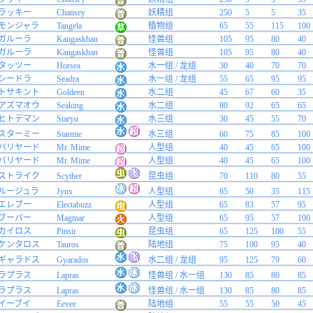
ラッキー
Chansey
妖精组
250
5
5
35
モンジャラ
Tangela
植物组
65
55
115
100
ガルーラ
Kangaskhan
怪兽组
105
95
80
40
ガルーラ
Kangaskhan
怪兽组
105
95
80
40
タッツー
Horsea
水一组 / 龙组
30
40
70
70
シードラ
Seadra
水一组 / 龙组
55
65
95
95
トサキント
Goldeen
水二组
45
67
60
35
アズマオウ
Seaking
水二组
80
92
65
65
ヒトデマン
Staryu
水三组
30
45
55
70
スターミー
Starmie
水三组
60
75
85
100
バリヤード
Mr. Mime
人型组
40
45
65
100
バリヤード
Mr. Mime
人型组
40
45
65
100
ストライク
Scyther
昆虫组
70
110
80
55
ルージュラ
Jynx
人型组
65
50
35
115
エレブー
Electabuzz
人型组
65
83
57
95
ブーバー
Magmar
人型组
65
95
57
100
カイロス
Pinsir
昆虫组
65
125
100
55
ケンタロス
Tauros
陆地组
75
100
95
40
ギャラドス
Gyarados
水二组 / 龙组
95
125
79
60
ラプラス
Lapras
怪兽组 / 水一组
130
85
80
85
ラプラス
Lapras
怪兽组 / 水一组
130
85
80
85
イーブイ
Eevee
陆地组
55
55
50
45