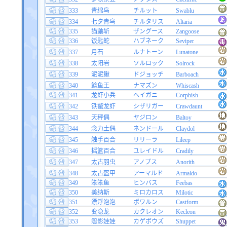
333
青绵鸟
チルット
Swablu
334
七夕青鸟
チルタリス
Altaria
335
猫鼬斩
ザングース
Zangoose
336
饭匙蛇
ハブネーク
Seviper
337
月石
ルナトーン
Lunatone
338
太阳岩
ソルロック
Solrock
339
泥泥鳅
ドジョッチ
Barboach
340
鲶鱼王
ナマズン
Whiscash
341
龙虾小兵
ヘイガニ
Corphish
342
铁螯龙虾
シザリガー
Crawdaunt
343
天秤偶
ヤジロン
Baltoy
344
念力土偶
ネンドール
Claydol
345
触手百合
リリーラ
Lileep
346
摇篮百合
ユレイドル
Cradily
347
太古羽虫
アノプス
Anorith
348
太古盔甲
アーマルド
Armaldo
349
笨笨鱼
ヒンバス
Feebas
350
美纳斯
ミロカロス
Milotic
351
漂浮泡泡
ポワルン
Castform
352
变隐龙
カクレオン
Kecleon
353
怨影娃娃
カゲボウズ
Shuppet