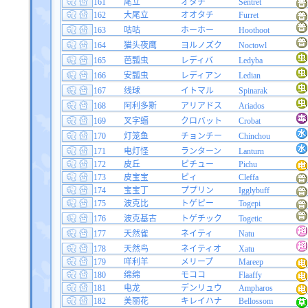
161
尾立
オタチ
Sentret
162
大尾立
オオタチ
Furret
163
咕咕
ホーホー
Hoothoot
164
猫头夜鹰
ヨルノズク
Noctowl
165
芭瓢虫
レディバ
Ledyba
166
安瓢虫
レディアン
Ledian
167
线球
イトマル
Spinarak
168
阿利多斯
アリアドス
Ariados
169
叉字蝠
クロバット
Crobat
170
灯笼鱼
チョンチー
Chinchou
171
电灯怪
ランターン
Lanturn
172
皮丘
ピチュー
Pichu
173
皮宝宝
ピィ
Cleffa
174
宝宝丁
ププリン
Igglybuff
175
波克比
トゲピー
Togepi
176
波克基古
トゲチック
Togetic
177
天然雀
ネイティ
Natu
178
天然鸟
ネイティオ
Xatu
179
咩利羊
メリープ
Mareep
180
绵绵
モココ
Flaaffy
181
电龙
デンリュウ
Ampharos
182
美丽花
キレイハナ
Bellossom