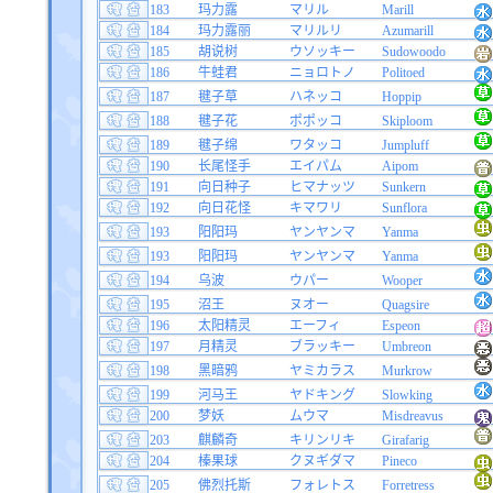
183
玛力露
マリル
Marill
184
玛力露丽
マリルリ
Azumarill
185
胡说树
ウソッキー
Sudowoodo
186
牛蛙君
ニョロトノ
Politoed
187
毽子草
ハネッコ
Hoppip
188
毽子花
ポポッコ
Skiploom
189
毽子绵
ワタッコ
Jumpluff
190
长尾怪手
エイパム
Aipom
191
向日种子
ヒマナッツ
Sunkern
192
向日花怪
キマワリ
Sunflora
193
阳阳玛
ヤンヤンマ
Yanma
193
阳阳玛
ヤンヤンマ
Yanma
194
乌波
ウパー
Wooper
195
沼王
ヌオー
Quagsire
196
太阳精灵
エーフィ
Espeon
197
月精灵
ブラッキー
Umbreon
198
黑暗鸦
ヤミカラス
Murkrow
199
河马王
ヤドキング
Slowking
200
梦妖
ムウマ
Misdreavus
203
麒麟奇
キリンリキ
Girafarig
204
榛果球
クヌギダマ
Pineco
205
佛烈托斯
フォレトス
Forretress