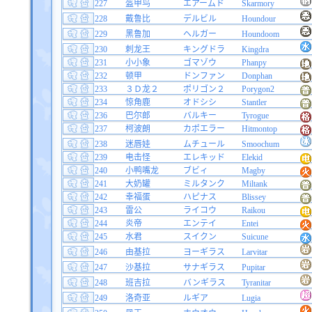
227
盔甲鸟
エアームド
Skarmory
228
戴鲁比
デルビル
Houndour
229
黑鲁加
ヘルガー
Houndoom
230
刺龙王
キングドラ
Kingdra
231
小小象
ゴマゾウ
Phanpy
232
顿甲
ドンファン
Donphan
233
３Ｄ龙２
ポリゴン２
Porygon2
234
惊角鹿
オドシシ
Stantler
236
巴尔郎
バルキー
Tyrogue
237
柯波朗
カポエラー
Hitmontop
238
迷唇娃
ムチュール
Smoochum
239
电击怪
エレキッド
Elekid
240
小鸭嘴龙
ブビィ
Magby
241
大奶罐
ミルタンク
Miltank
242
幸福蛋
ハピナス
Blissey
243
雷公
ライコウ
Raikou
244
炎帝
エンテイ
Entei
245
水君
スイクン
Suicune
246
由基拉
ヨーギラス
Larvitar
247
沙基拉
サナギラス
Pupitar
248
班吉拉
バンギラス
Tyranitar
249
洛奇亚
ルギア
Lugia