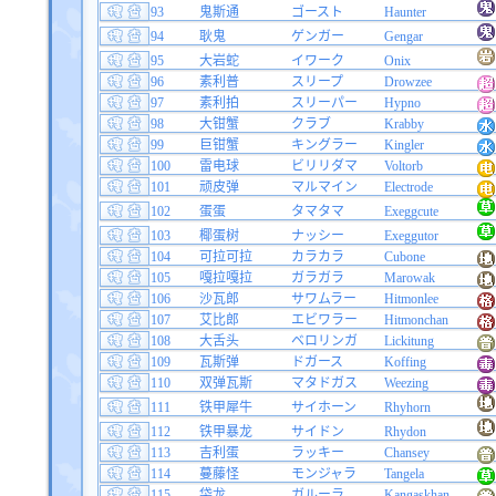
93
鬼斯通
ゴースト
Haunter
94
耿鬼
ゲンガー
Gengar
95
大岩蛇
イワーク
Onix
96
素利普
スリープ
Drowzee
97
素利拍
スリーパー
Hypno
98
大钳蟹
クラブ
Krabby
99
巨钳蟹
キングラー
Kingler
100
雷电球
ビリリダマ
Voltorb
101
顽皮弹
マルマイン
Electrode
102
蛋蛋
タマタマ
Exeggcute
103
椰蛋树
ナッシー
Exeggutor
104
可拉可拉
カラカラ
Cubone
105
嘎拉嘎拉
ガラガラ
Marowak
106
沙瓦郎
サワムラー
Hitmonlee
107
艾比郎
エビワラー
Hitmonchan
108
大舌头
ベロリンガ
Lickitung
109
瓦斯弹
ドガース
Koffing
110
双弹瓦斯
マタドガス
Weezing
111
铁甲犀牛
サイホーン
Rhyhorn
112
铁甲暴龙
サイドン
Rhydon
113
吉利蛋
ラッキー
Chansey
114
蔓藤怪
モンジャラ
Tangela
115
袋龙
ガルーラ
Kangaskhan