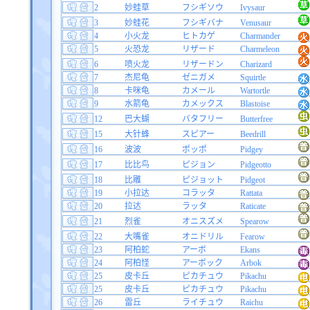
2
妙蛙草
フシギソウ
Ivysaur
3
妙蛙花
フシギバナ
Venusaur
4
小火龙
ヒトカゲ
Charmander
5
火恐龙
リザード
Charmeleon
6
喷火龙
リザードン
Charizard
7
杰尼龟
ゼニガメ
Squirtle
8
卡咪龟
カメール
Wartortle
9
水箭龟
カメックス
Blastoise
12
巴大蝴
バタフリー
Butterfree
15
大针蜂
スピアー
Beedrill
16
波波
ポッポ
Pidgey
17
比比鸟
ピジョン
Pidgeotto
18
比雕
ピジョット
Pidgeot
19
小拉达
コラッタ
Rattata
20
拉达
ラッタ
Raticate
21
烈雀
オニスズメ
Spearow
22
大嘴雀
オニドリル
Fearow
23
阿柏蛇
アーボ
Ekans
24
阿柏怪
アーボック
Arbok
25
皮卡丘
ピカチュウ
Pikachu
25
皮卡丘
ピカチュウ
Pikachu
26
雷丘
ライチュウ
Raichu