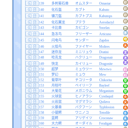
139
多刺菊石兽
オムスター
Omastar
140
化石盔
カブト
Kabuto
141
镰刀盔
カブトプス
Kabutops
142
化石翼龙
プテラ
Aerodactyl
143
卡比兽
カビゴン
Snorlax
144
急冻鸟
フリーザー
Articuno
145
闪电鸟
サンダー
Zapdos
146
火焰鸟
ファイヤー
Moltres
147
迷你龙
ミニリュウ
Dratini
148
哈克龙
ハクリュー
Dragonair
149
快龙
カイリュー
Dragonite
150
超梦
ミュウツー
Mewtwo
151
梦幻
ミュウ
Mew
152
菊草叶
チコリータ
Chikorita
153
月桂叶
ベイリーフ
Bayleef
154
大菊花
メガニウム
Meganium
155
火球鼠
ヒノアラシ
Cyndaquil
156
火岩鼠
マグマラシ
Quilava
157
火暴兽
バクフーン
Typhlosion
158
小锯鳄
ワニノコ
Totodile
159
蓝鳄
アリゲイツ
Croconaw
160
大力鳄
オーダイル
Feraligatr