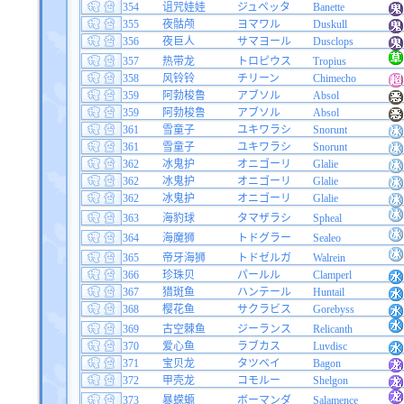
354
诅咒娃娃
ジュペッタ
Banette
355
夜骷颅
ヨマワル
Duskull
356
夜巨人
サマヨール
Dusclops
357
热带龙
トロピウス
Tropius
358
风铃铃
チリーン
Chimecho
359
阿勃梭鲁
アブソル
Absol
359
阿勃梭鲁
アブソル
Absol
361
雪童子
ユキワラシ
Snorunt
361
雪童子
ユキワラシ
Snorunt
362
冰鬼护
オニゴーリ
Glalie
362
冰鬼护
オニゴーリ
Glalie
362
冰鬼护
オニゴーリ
Glalie
363
海豹球
タマザラシ
Spheal
364
海魔狮
トドグラー
Sealeo
365
帝牙海狮
トドゼルガ
Walrein
366
珍珠贝
パールル
Clamperl
367
猎斑鱼
ハンテール
Huntail
368
樱花鱼
サクラビス
Gorebyss
369
古空棘鱼
ジーランス
Relicanth
370
爱心鱼
ラブカス
Luvdisc
371
宝贝龙
タツベイ
Bagon
372
甲壳龙
コモルー
Shelgon
373
暴蝾螈
ボーマンダ
Salamence