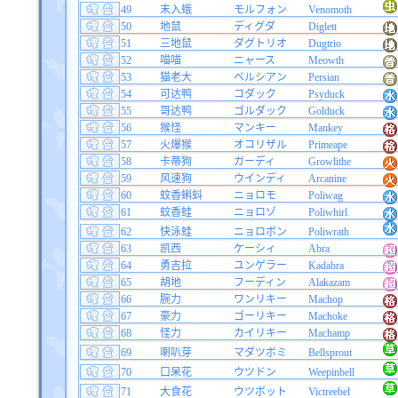
49
末入蛾
モルフォン
Venomoth
50
地鼠
ディグダ
Diglett
51
三地鼠
ダグトリオ
Dugtrio
52
喵喵
ニャース
Meowth
53
猫老大
ペルシアン
Persian
54
可达鸭
コダック
Psyduck
55
哥达鸭
ゴルダック
Golduck
56
猴怪
マンキー
Mankey
57
火爆猴
オコリザル
Primeape
58
卡蒂狗
ガーディ
Growlithe
59
风速狗
ウインディ
Arcanine
60
蚊香蝌蚪
ニョロモ
Poliwag
61
蚊香蛙
ニョロゾ
Poliwhirl
62
快泳蛙
ニョロボン
Poliwrath
63
凯西
ケーシィ
Abra
64
勇吉拉
ユンゲラー
Kadabra
65
胡地
フーディン
Alakazam
66
腕力
ワンリキー
Machop
67
豪力
ゴーリキー
Machoke
68
怪力
カイリキー
Machamp
69
喇叭芽
マダツボミ
Bellsprout
70
口呆花
ウツドン
Weepinbell
71
大食花
ウツボット
Victreebel