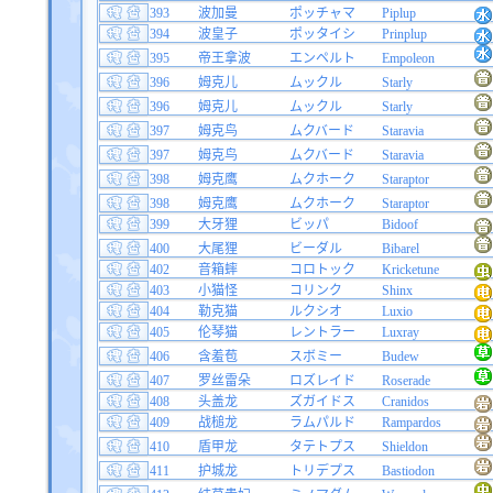
393
波加曼
ポッチャマ
Piplup
394
波皇子
ポッタイシ
Prinplup
395
帝王拿波
エンペルト
Empoleon
396
姆克儿
ムックル
Starly
396
姆克儿
ムックル
Starly
397
姆克鸟
ムクバード
Staravia
397
姆克鸟
ムクバード
Staravia
398
姆克鹰
ムクホーク
Staraptor
398
姆克鹰
ムクホーク
Staraptor
399
大牙狸
ビッパ
Bidoof
400
大尾狸
ビーダル
Bibarel
402
音箱蟀
コロトック
Kricketune
403
小猫怪
コリンク
Shinx
404
勒克猫
ルクシオ
Luxio
405
伦琴猫
レントラー
Luxray
406
含羞苞
スボミー
Budew
407
罗丝雷朵
ロズレイド
Roserade
408
头盖龙
ズガイドス
Cranidos
409
战槌龙
ラムパルド
Rampardos
410
盾甲龙
タテトプス
Shieldon
411
护城龙
トリデプス
Bastiodon