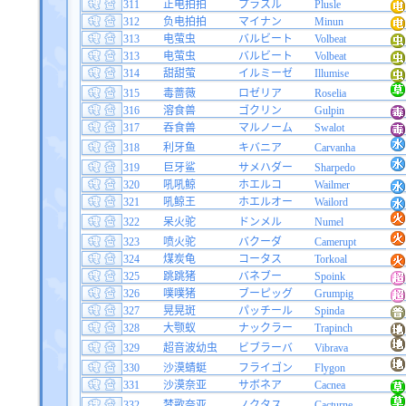
311
正电拍拍
プラスル
Plusle
312
负电拍拍
マイナン
Minun
313
电萤虫
バルビート
Volbeat
313
电萤虫
バルビート
Volbeat
314
甜甜萤
イルミーゼ
Illumise
315
毒蔷薇
ロゼリア
Roselia
316
溶食兽
ゴクリン
Gulpin
317
吞食兽
マルノーム
Swalot
318
利牙鱼
キバニア
Carvanha
319
巨牙鲨
サメハダー
Sharpedo
320
吼吼鲸
ホエルコ
Wailmer
321
吼鲸王
ホエルオー
Wailord
322
呆火驼
ドンメル
Numel
323
喷火驼
バクーダ
Camerupt
324
煤炭龟
コータス
Torkoal
325
跳跳猪
バネブー
Spoink
326
噗噗猪
ブーピッグ
Grumpig
327
晃晃斑
パッチール
Spinda
328
大颚蚁
ナックラー
Trapinch
329
超音波幼虫
ビブラーバ
Vibrava
330
沙漠蜻蜓
フライゴン
Flygon
331
沙漠奈亚
サボネア
Cacnea
332
梦歌奈亚
ノクタス
Cacturne