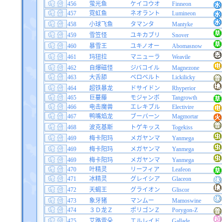
456
萤光鱼
ケイコウオ
Finneon
457
霓虹鱼
ネオラント
Lumineon
458
小球飞鱼
タマンタ
Mantyke
459
雪笠怪
ユキカブリ
Snover
460
暴雪王
ユキノオー
Abomasnow
461
玛狃拉
マニューラ
Weavile
462
自爆磁怪
ジバコイル
Magnezone
463
大舌舔
ベロベルト
Lickilicky
464
超铁暴龙
ドサイドン
Rhyperior
465
巨蔓藤
モジャンボ
Tangrowth
466
电击魔兽
エレキブル
Electivire
467
鸭嘴焰龙
ブーバーン
Magmortar
468
波克基斯
トゲキッス
Togekiss
469
梅卡阳玛
メガヤンマ
Yanmega
469
梅卡阳玛
メガヤンマ
Yanmega
469
梅卡阳玛
メガヤンマ
Yanmega
470
叶精灵
リーフィア
Leafeon
471
冰精灵
グレイシア
Glaceon
472
天蝎王
グライオン
Gliscor
473
象牙猪
マンムー
Mamoswine
474
３Ｄ龙Ｚ
ポリゴンＺ
Porygon-Z
475
艾路雷朵
エルレイド
Gallade