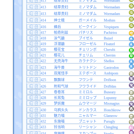
413
结草贵妇
ミノマダム
Wormadam
413
结草贵妇
ミノマダム
Wormadam
413
结草贵妇
ミノマダム
Wormadam
414
绅士蛾
ガーメイル
Mothim
416
蜂后
ビークイン
Vespiquen
417
帕奇利兹
パチリス
Pachirisu
418
泳气鼬
ブイゼル
Buizel
419
浮潜鼬
フローゼル
Floatzel
420
樱花宝
チェリンボ
Cherubi
421
樱花儿
チェリム
Cherrim
422
无壳海牛
カラナクシ
Shellos
423
海牛兽
トリトドン
Gastrodon
424
双尾怪手
エテボース
Ambipom
425
飘飘球
フワンテ
Drifloon
426
附和气球
フワライド
Drifblim
427
卷卷耳
ミミロル
Buneary
428
长耳兔
ミミロップ
Lopunny
429
梦妖魔
ムウマージ
Mismagius
430
乌鸦头头
ドンカラス
Honchkrow
431
魅力喵
ニャルマー
Glameow
432
东施喵
ブニャット
Purugly
433
铃当响
リーシャン
Chingling
434
臭鼬噗
スカンプー
Stunky