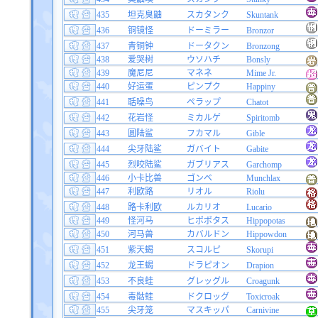
435
坦克臭鼬
スカタンク
Skuntank
436
铜镜怪
ドーミラー
Bronzor
437
青铜钟
ドータクン
Bronzong
438
爱哭树
ウソハチ
Bonsly
439
魔尼尼
マネネ
Mime Jr.
440
好运蛋
ピンプク
Happiny
441
聒噪鸟
ペラップ
Chatot
442
花岩怪
ミカルゲ
Spiritomb
443
圆陆鲨
フカマル
Gible
444
尖牙陆鲨
ガバイト
Gabite
445
烈咬陆鲨
ガブリアス
Garchomp
446
小卡比兽
ゴンベ
Munchlax
447
利欧路
リオル
Riolu
448
路卡利欧
ルカリオ
Lucario
449
怪河马
ヒポポタス
Hippopotas
450
河马兽
カバルドン
Hippowdon
451
紫天蝎
スコルピ
Skorupi
452
龙王蝎
ドラピオン
Drapion
453
不良蛙
グレッグル
Croagunk
454
毒骷蛙
ドクロッグ
Toxicroak
455
尖牙笼
マスキッパ
Carnivine