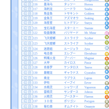
116
墨海马
タッツー
Horsea
117
海刺龙
シードラ
Seadra
118
角金鱼
トサキント
Goldeen
119
金鱼王
アズマオウ
Seaking
120
海星星
ヒトデマン
Staryu
121
宝石海星
スターミー
Starmie
122
吸盘魔偶
バリヤード
Mr. Mime
123
飞天螳螂
ストライク
Scyther
123
飞天螳螂
ストライク
Scyther
124
迷唇姐
ルージュラ
Jynx
125
电击兽
エレブー
Electabuzz
126
鸭嘴火龙
ブーバー
Magmar
127
大甲
カイロス
Pinsir
128
肯泰罗
ケンタロス
Tauros
130
暴鲤龙
ギャラドス
Gyarados
131
乘龙
ラプラス
Lapras
133
伊布
イーブイ
Eevee
134
水精灵
シャワーズ
Vaporeon
135
雷精灵
サンダース
Jolteon
136
火精灵
ブースター
Flareon
137
３Ｄ龙
ポリゴン
Porygon
138
菊石兽
オムナイト
Omanyte