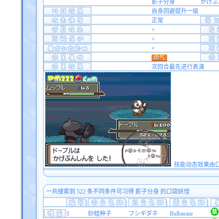
影子分身
かげぶ
自身回避提升一级
正常
×
×
×
次回合最先进行表演
技能动态效果由口袋双
一共搜索到 522 条不同条件可习得 影子分身 的口袋妖怪
1
妙蛙种子
フシギダネ
Bulbasaur