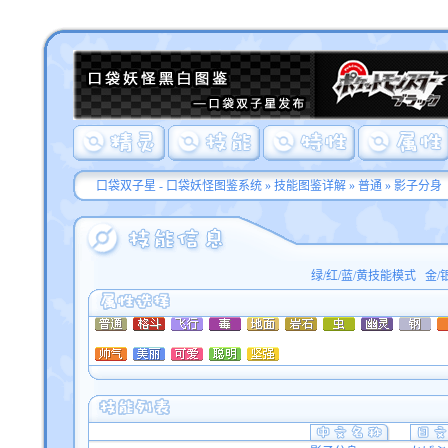
口袋双子星 - 口袋妖怪图鉴系统
»
技能图鉴详解
»
普通
» 影子分身
绿/红/蓝/黄技能模式
金/