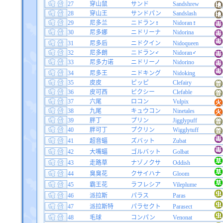
27
穿山鼠
サンド
Sandshrew
28
穿山王
サンドパン
Sandslash
29
尼多兰
ニドラン♀
Nidoran♀
30
尼多娜
ニドリーナ
Nidorina
31
尼多后
ニドクイン
Nidoqueen
32
尼多朗
ニドラン♂
Nidoran♂
33
尼多力诺
ニドリーノ
Nidorino
34
尼多王
ニドキング
Nidoking
35
皮皮
ピッピ
Clefairy
36
皮可西
ピクシー
Clefable
37
六尾
ロコン
Vulpix
38
九尾
キュウコン
Ninetales
39
胖丁
プリン
Jigglypuff
40
胖可丁
プクリン
Wigglytuff
41
超音蝠
ズバット
Zubat
42
大嘴蝠
ゴルバット
Golbat
43
走路草
ナゾノクサ
Oddish
44
臭臭花
クサイハナ
Gloom
45
霸王花
ラフレシア
Vileplume
46
派拉斯
パラス
Paras
47
派拉斯特
パラセクト
Parasect
48
毛球
コンパン
Venonat