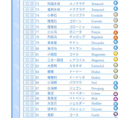
72
玛瑙水母
メノクラゲ
Tentacool
73
毒刺水母
ドククラゲ
Tentacruel
74
小拳石
イシツブテ
Geodude
75
隆隆石
ゴローン
Graveler
76
隆隆岩
ゴローニャ
Golem
77
小火马
ポニータ
Ponyta
78
烈焰马
ギャロップ
Rapidash
79
呆呆兽
ヤドン
Slowpoke
80
呆河马
ヤドラン
Slowbro
81
小磁怪
コイル
Magnemite
82
三合一磁怪
レアコイル
Magneton
83
大葱鸭
カモネギ
Farfetch'd
84
嘟嘟
ドードー
Doduo
85
嘟嘟利
ドードリオ
Dodrio
86
小海狮
パウワウ
Seel
87
白海狮
ジュゴン
Dewgong
88
臭泥
ベトベター
Grimer
89
臭臭泥
ベトベトン
Muk
90
大舌贝
シェルダー
Shellder
91
铁甲贝
パルシェン
Cloyster
92
鬼斯
ゴース
Gastly