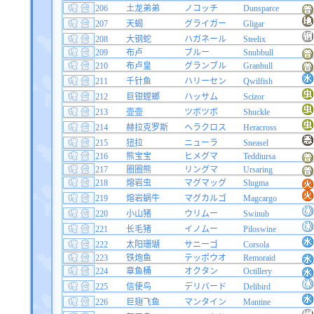
206
土龙弟弟
ノコッチ
Dunsparce
207
天蝎
グライガー
Gligar
208
大钢蛇
ハガネール
Steelix
209
布卢
ブルー
Snubbull
210
布卢皇
グランブル
Granbull
211
千针鱼
ハリーセン
Qwilfish
212
巨钳螳螂
ハッサム
Scizor
213
壶壶
ツボツボ
Shuckle
214
赫拉克罗斯
ヘラクロス
Heracross
215
狃拉
ニューラ
Sneasel
216
熊宝宝
ヒメグマ
Teddiursa
217
圈圈熊
リングマ
Ursaring
218
熔岩虫
マグマッグ
Slugma
219
熔岩蜗牛
マグカルゴ
Magcargo
220
小山猪
ウリムー
Swinub
221
长毛猪
イノムー
Piloswine
222
太阳珊瑚
サニーゴ
Corsola
223
铁炮鱼
テッポウオ
Remoraid
224
章鱼桶
オクタン
Octillery
225
信使鸟
デリバード
Delibird
226
巨翅飞鱼
マンタイン
Mantine