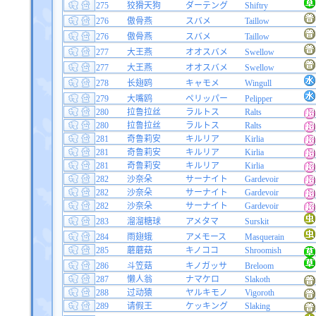
275
狡猾天狗
ダーテング
Shiftry
276
傲骨燕
スバメ
Taillow
276
傲骨燕
スバメ
Taillow
277
大王燕
オオスバメ
Swellow
277
大王燕
オオスバメ
Swellow
278
长翅鸥
キャモメ
Wingull
279
大嘴鸥
ペリッパー
Pelipper
280
拉鲁拉丝
ラルトス
Ralts
280
拉鲁拉丝
ラルトス
Ralts
281
奇鲁莉安
キルリア
Kirlia
281
奇鲁莉安
キルリア
Kirlia
281
奇鲁莉安
キルリア
Kirlia
282
沙奈朵
サーナイト
Gardevoir
282
沙奈朵
サーナイト
Gardevoir
282
沙奈朵
サーナイト
Gardevoir
283
溜溜糖球
アメタマ
Surskit
284
雨翅蛾
アメモース
Masquerain
285
蘑蘑菇
キノココ
Shroomish
286
斗笠菇
キノガッサ
Breloom
287
懒人翁
ナマケロ
Slakoth
288
过动猿
ヤルキモノ
Vigoroth
289
请假王
ケッキング
Slaking