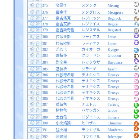
375
金属怪
メタング
Metang
376
巨金怪
メタグロス
Metagross
377
雷吉洛克
レジロック
Regirock
378
雷吉艾斯
レジアイス
Regice
379
雷吉斯奇鲁
レジスチル
Registeel
380
拉帝亚斯
ラティアス
Latias
381
拉帝欧斯
ラティオス
Latios
382
盖欧卡
カイオーガ
Kyogre
383
固拉多
グラードン
Groudon
384
烈空坐
レックウザ
Rayquaza
385
基拉祈
ジラーチ
Jirachi
386
代欧奇希斯
デオキシス
Deoxys
386
代欧奇希斯
デオキシス
Deoxys
386
代欧奇希斯
デオキシス
Deoxys
386
代欧奇希斯
デオキシス
Deoxys
386
代欧奇希斯
デオキシス
Deoxys
387
草苗龟
ナエトル
Turtwig
388
树林龟
ハヤシガメ
Grotle
389
土台龟
ドダイトス
Torterra
390
小火焰猴
ヒコザル
Chimchar
391
猛火猴
モウカザル
Monferno
392
烈焰猴
ゴウカザル
Infernape