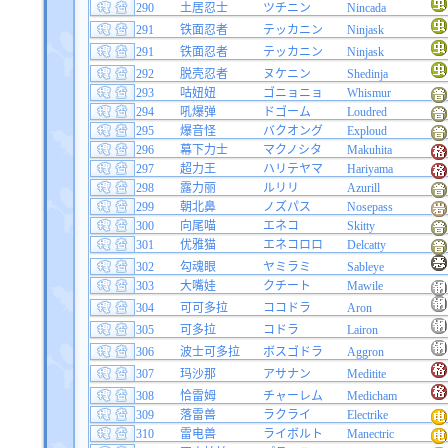
290
土居忍士
ツチニン
Nincada
291
铁面忍者
テッカニン
Ninjask
291
铁面忍者
テッカニン
Ninjask
292
脱壳忍者
ヌケニン
Shedinja
293
咕妞妞
ゴニョニョ
Whismur
294
吼爆弹
ドゴーム
Loudred
295
爆音怪
バクオング
Exploud
296
幕下力士
マクノシタ
Makuhita
297
超力王
ハリテヤマ
Hariyama
298
露力丽
ルリリ
Azurill
299
朝北鼻
ノズパス
Nosepass
300
向尾喵
エネコ
Skitty
301
优雅猫
エネコロロ
Delcatty
302
勾魂眼
ヤミラミ
Sableye
303
大嘴娃
クチート
Mawile
304
可可多拉
ココドラ
Aron
305
可多拉
コドラ
Lairon
306
波士可多拉
ボスゴドラ
Aggron
307
玛沙那
アサナン
Meditite
308
恰雷姆
チャーレム
Medicham
309
落雷兽
ラクライ
Electrike
310
雷电兽
ライボルト
Manectric