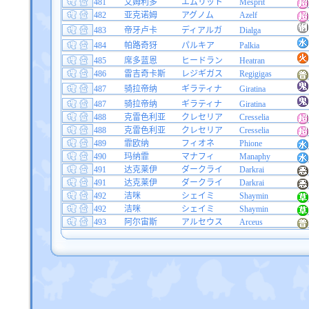
481
艾姆利多
エムリット
Mesprit
482
亚克诺姆
アグノム
Azelf
483
帝牙卢卡
ディアルガ
Dialga
484
帕路奇犽
パルキア
Palkia
485
席多蓝恩
ヒードラン
Heatran
486
雷吉奇卡斯
レジギガス
Regigigas
487
骑拉帝纳
ギラティナ
Giratina
487
骑拉帝纳
ギラティナ
Giratina
488
克雷色利亚
クレセリア
Cresselia
488
克雷色利亚
クレセリア
Cresselia
489
霏欧纳
フィオネ
Phione
490
玛纳霏
マナフィ
Manaphy
491
达克莱伊
ダークライ
Darkrai
491
达克莱伊
ダークライ
Darkrai
492
洁咪
シェイミ
Shaymin
492
洁咪
シェイミ
Shaymin
493
阿尔宙斯
アルセウス
Arceus