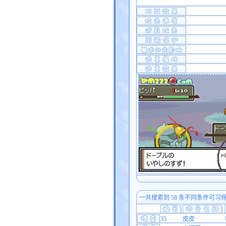
一共搜索到 58 条不同条件可习
35
皮皮