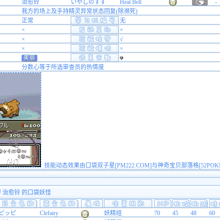
治愈铃
いやしのすず
Heal Bell
-
我方的场上及手持精灵异常状态回复(除濒死)
正常
无
×
×
×
√
×
×
分数心等于所选审查员的热情度
技能动态效果由口袋双子星[PM222.COM]与神奇宝贝部落格[52POK
得 治愈铃 的口袋妖怪
ピッピ
Clefairy
妖精组
70
45
48
60