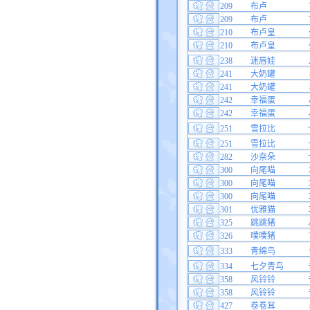
209
布卢
209
布卢
210
布卢皇
210
布卢皇
238
迷唇娃
241
大奶罐
241
大奶罐
242
幸福蛋
242
幸福蛋
251
雪拉比
251
雪拉比
282
沙奈朵
300
向尾喵
300
向尾喵
300
向尾喵
301
优雅猫
325
跳跳猪
326
噗噗猪
333
青绵鸟
334
七夕青鸟
358
风铃铃
358
风铃铃
427
卷卷耳