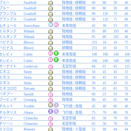
ブルー
Snubbull
陆地组 / 妖精组
60
80
50
40
ブルー
Snubbull
陆地组 / 妖精组
60
80
50
40
グランブル
Granbull
陆地组 / 妖精组
90
120
75
60
グランブル
Granbull
陆地组 / 妖精组
90
120
75
60
ムチュール
Smoochum
未发现组
45
30
15
85
ミルタンク
Miltank
陆地组
95
80
105
40
ミルタンク
Miltank
陆地组
95
80
105
40
ハピナス
Blissey
妖精组
255
10
10
75
ハピナス
Blissey
妖精组
255
10
10
75
セレビィ
Celebi
未发现组
100
100
100
100
セレビィ
Celebi
未发现组
100
100
100
100
サーナイト
Gardevoir
无定形组
68
65
65
125
エネコ
Skitty
陆地组 / 妖精组
50
45
45
35
エネコ
Skitty
陆地组 / 妖精组
50
45
45
35
エネコ
Skitty
陆地组 / 妖精组
50
45
45
35
エネコロロ
Delcatty
陆地组 / 妖精组
70
65
65
55
バネブー
Spoink
陆地组
60
25
35
70
ブーピッグ
Grumpig
陆地组
80
45
65
90
チルット
Swablu
飞行组 / 龙组
45
40
60
40
チルタリス
Altaria
飞行组 / 龙组
75
70
90
70
チリーン
Chimecho
无定形组
65
50
70
95
チリーン
Chimecho
无定形组
65
50
70
95
ミミロル
Buneary
陆地组 / 人型组
55
66
44
44