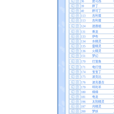
36
皮可西
39
胖丁
40
胖可丁
113
吉利蛋
113
吉利蛋
124
迷唇姐
131
乘龙
133
伊布
134
水精灵
135
雷精灵
136
火精灵
151
梦幻
170
灯笼鱼
171
电灯怪
174
宝宝丁
175
波克比
176
波克基古
179
咩利羊
180
绵绵
181
电龙
196
太阳精灵
197
月精灵
200
梦妖