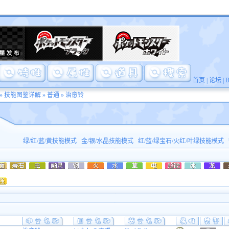
首页
|
论坛
|
»
技能图鉴详解
»
普通
» 治愈铃
绿/红/蓝/黄技能模式
金/银/水晶技能模式
红/蓝/绿宝石/火红/叶绿技能模式