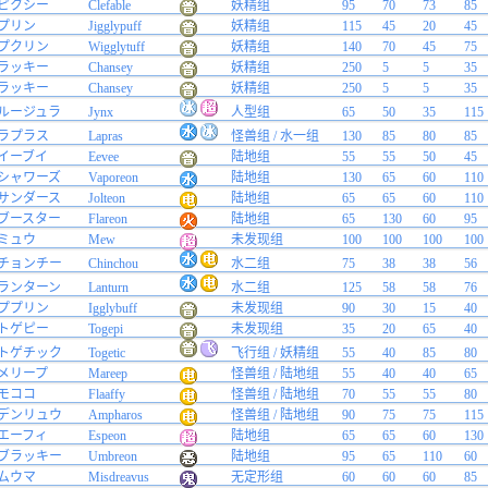
ピクシー
Clefable
妖精组
95
70
73
85
プリン
Jigglypuff
妖精组
115
45
20
45
プクリン
Wigglytuff
妖精组
140
70
45
75
ラッキー
Chansey
妖精组
250
5
5
35
ラッキー
Chansey
妖精组
250
5
5
35
ルージュラ
Jynx
人型组
65
50
35
115
ラプラス
Lapras
怪兽组 / 水一组
130
85
80
85
イーブイ
Eevee
陆地组
55
55
50
45
シャワーズ
Vaporeon
陆地组
130
65
60
110
サンダース
Jolteon
陆地组
65
65
60
110
ブースター
Flareon
陆地组
65
130
60
95
ミュウ
Mew
未发现组
100
100
100
100
チョンチー
Chinchou
水二组
75
38
38
56
ランターン
Lanturn
水二组
125
58
58
76
ププリン
Igglybuff
未发现组
90
30
15
40
トゲピー
Togepi
未发现组
35
20
65
40
トゲチック
Togetic
飞行组 / 妖精组
55
40
85
80
メリープ
Mareep
怪兽组 / 陆地组
55
40
40
65
モココ
Flaaffy
怪兽组 / 陆地组
70
55
55
80
デンリュウ
Ampharos
怪兽组 / 陆地组
90
75
75
115
エーフィ
Espeon
陆地组
65
65
60
130
ブラッキー
Umbreon
陆地组
95
65
110
60
ムウマ
Misdreavus
无定形组
60
60
60
85