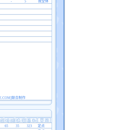
-
5
我全体
E.COM]联合制作
65
35
323
定点