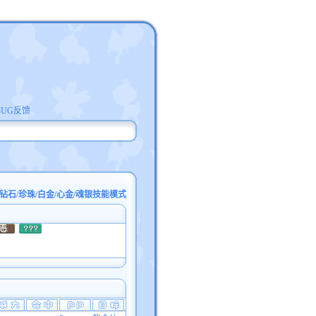
BUG反馈
钻石/珍珠/白金/心金/魂银技能模式