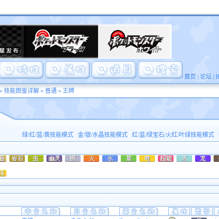
首页
|
论坛
|
»
技能图鉴详解
»
普通
» 王牌
绿/红/蓝/黄技能模式
金/银/水晶技能模式
红/蓝/绿宝石/火红/叶绿技能模式