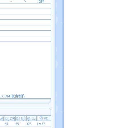
-
5
选择
E.COM]联合制作
65
55
325
Lv.57