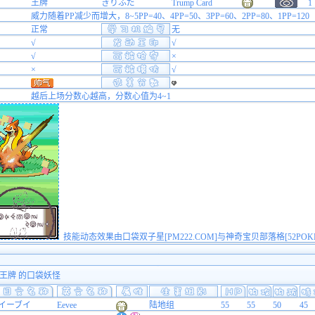
王牌
きりふだ
Trump Card
1
威力随着PP减少而增大，8~5PP=40、4PP=50、3PP=60、2PP=80、1PP=120
正常
无
√
√
√
×
×
√
越后上场分数心越高，分数心值为4~1
技能动态效果由口袋双子星[PM222.COM]与神奇宝贝部落格[52POK
 王牌 的口袋妖怪
イーブイ
Eevee
陆地组
55
55
50
45