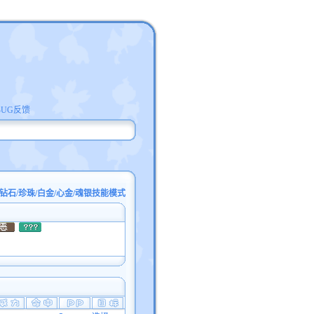
BUG反馈
钻石/珍珠/白金/心金/魂银技能模式