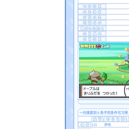
一共搜索到 6 条不同条件可习得
133
伊布