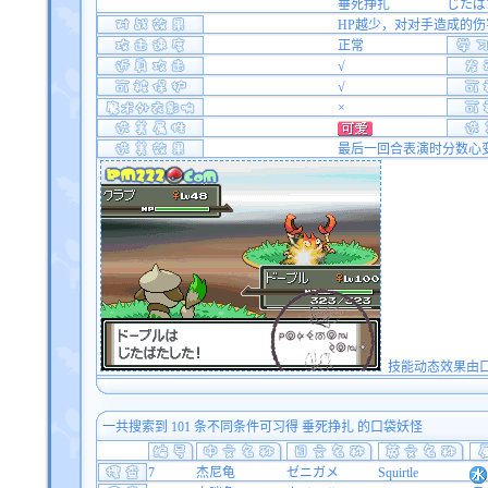
垂死挣扎
じたば
HP越少，对对手造成的伤害越
正常
√
√
×
最后一回合表演时分数心
技能动态效果由口袋双
一共搜索到 101 条不同条件可习得 垂死挣扎 的口袋妖怪
7
杰尼龟
ゼニガメ
Squirtle