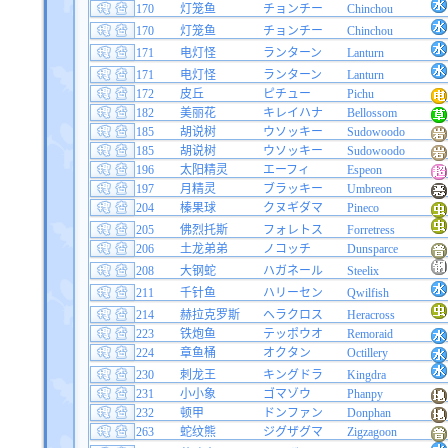
170
灯笼鱼
チョンチー
Chinchou
170
灯笼鱼
チョンチー
Chinchou
171
电灯怪
ランターン
Lanturn
171
电灯怪
ランターン
Lanturn
172
皮丘
ピチュー
Pichu
182
美丽花
キレイハナ
Bellossom
185
胡说树
ウソッキー
Sudowoodo
185
胡说树
ウソッキー
Sudowoodo
196
太阳精灵
エーフィ
Espeon
197
月精灵
ブラッキー
Umbreon
204
榛果球
クヌギダマ
Pineco
205
佛烈托斯
フォレトス
Forretress
206
土龙弟弟
ノコッチ
Dunsparce
208
大钢蛇
ハガネール
Steelix
211
千针鱼
ハリーセン
Qwilfish
214
赫拉克罗斯
ヘラクロス
Heracross
223
铁炮鱼
テッポウオ
Remoraid
224
章鱼桶
オクタン
Octillery
230
刺龙王
キングドラ
Kingdra
231
小小象
ゴマゾウ
Phanpy
232
顿甲
ドンファン
Donphan
263
蛇纹熊
ジグザグマ
Zigzagoon