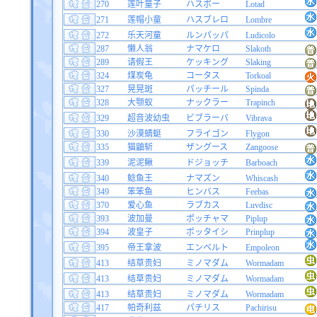
270
莲叶童子
ハスボー
Lotad
271
莲帽小童
ハスブレロ
Lombre
272
乐天河童
ルンパッパ
Ludicolo
287
懒人翁
ナマケロ
Slakoth
289
请假王
ケッキング
Slaking
324
煤炭龟
コータス
Torkoal
327
晃晃斑
パッチール
Spinda
328
大颚蚁
ナックラー
Trapinch
329
超音波幼虫
ビブラーバ
Vibrava
330
沙漠蜻蜓
フライゴン
Flygon
335
猫鼬斩
ザングース
Zangoose
339
泥泥鳅
ドジョッチ
Barboach
340
鲶鱼王
ナマズン
Whiscash
349
笨笨鱼
ヒンバス
Feebas
370
爱心鱼
ラブカス
Luvdisc
393
波加曼
ポッチャマ
Piplup
394
波皇子
ポッタイシ
Prinplup
395
帝王拿波
エンペルト
Empoleon
413
结草贵妇
ミノマダム
Wormadam
413
结草贵妇
ミノマダム
Wormadam
413
结草贵妇
ミノマダム
Wormadam
417
帕奇利兹
パチリス
Pachirisu