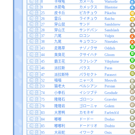
8
卡咪龟
カメール
Wartortle
9
水箭龟
カメックス
Blastoise
25
皮卡丘
ピカチュウ
Pikachu
26
雷丘
ライチュウ
Raichu
27
穿山鼠
サンド
Sandshrew
28
穿山王
サンドパン
Sandslash
37
六尾
ロコン
Vulpix
38
九尾
キュウコン
Ninetales
43
走路草
ナゾノクサ
Oddish
44
臭臭花
クサイハナ
Gloom
45
霸王花
ラフレシア
Vileplume
46
派拉斯
パラス
Paras
47
派拉斯特
パラセクト
Parasect
52
喵喵
ニャース
Meowth
53
猫老大
ペルシアン
Persian
74
小拳石
イシツブテ
Geodude
75
隆隆石
ゴローン
Graveler
76
隆隆岩
ゴローニャ
Golem
83
大葱鸭
カモネギ
Farfetch'd
84
嘟嘟
ドードー
Doduo
85
嘟嘟利
ドードリオ
Dodrio
95
大岩蛇
イワーク
Onix