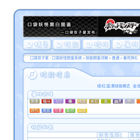
口袋双子星 - 口袋妖怪图鉴系统
»
技能图鉴详解
»
普通
» 垂死挣扎
绿/红/蓝/黄技能模式
金/