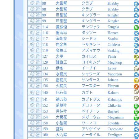
98
大钳蟹
クラブ
Krabby
98
大钳蟹
クラブ
Krabby
99
巨钳蟹
キングラー
Kingler
99
巨钳蟹
キングラー
Kingler
114
蔓藤怪
モンジャラ
Tangela
116
墨海马
タッツー
Horsea
117
海刺龙
シードラ
Seadra
118
角金鱼
トサキント
Goldeen
119
金鱼王
アズマオウ
Seaking
127
大甲
カイロス
Pinsir
129
鲤鱼王
コイキング
Magikarp
133
伊布
イーブイ
Eevee
134
水精灵
シャワーズ
Vaporeon
135
雷精灵
サンダース
Jolteon
136
火精灵
ブースター
Flareon
140
化石盔
カブト
Kabuto
141
镰刀盔
カブトプス
Kabutops
152
菊草叶
チコリータ
Chikorita
153
月桂叶
ベイリーフ
Bayleef
154
大菊花
メガニウム
Meganium
158
小锯鳄
ワニノコ
Totodile
159
蓝鳄
アリゲイツ
Croconaw
160
大力鳄
オーダイル
Feraligatr