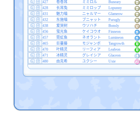
427
卷卷耳
ミミロル
Buneary
428
长耳兔
ミミロップ
Lopunny
431
魅力喵
ニャルマー
Glameow
432
东施喵
ブニャット
Purugly
438
爱哭树
ウソハチ
Bonsly
456
萤光鱼
ケイコウオ
Finneon
457
霓虹鱼
ネオラント
Lumineon
465
巨蔓藤
モジャンボ
Tangrowth
470
叶精灵
リーフィア
Leafeon
471
冰精灵
グレイシア
Glaceon
480
由克希
ユクシー
Uxie