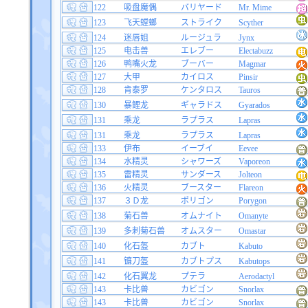
122
吸盘魔偶
バリヤード
Mr. Mime
123
飞天螳螂
ストライク
Scyther
124
迷唇姐
ルージュラ
Jynx
125
电击兽
エレブー
Electabuzz
126
鸭嘴火龙
ブーバー
Magmar
127
大甲
カイロス
Pinsir
128
肯泰罗
ケンタロス
Tauros
130
暴鲤龙
ギャラドス
Gyarados
131
乘龙
ラプラス
Lapras
131
乘龙
ラプラス
Lapras
133
伊布
イーブイ
Eevee
134
水精灵
シャワーズ
Vaporeon
135
雷精灵
サンダース
Jolteon
136
火精灵
ブースター
Flareon
137
３Ｄ龙
ポリゴン
Porygon
138
菊石兽
オムナイト
Omanyte
139
多刺菊石兽
オムスター
Omastar
140
化石盔
カブト
Kabuto
141
镰刀盔
カブトプス
Kabutops
142
化石翼龙
プテラ
Aerodactyl
143
卡比兽
カビゴン
Snorlax
143
卡比兽
カビゴン
Snorlax