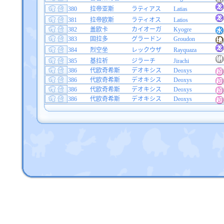
380
拉帝亚斯
ラティアス
Latias
381
拉帝欧斯
ラティオス
Latios
382
盖欧卡
カイオーガ
Kyogre
383
固拉多
グラードン
Groudon
384
烈空坐
レックウザ
Rayquaza
385
基拉祈
ジラーチ
Jirachi
386
代欧奇希斯
デオキシス
Deoxys
386
代欧奇希斯
デオキシス
Deoxys
386
代欧奇希斯
デオキシス
Deoxys
386
代欧奇希斯
デオキシス
Deoxys