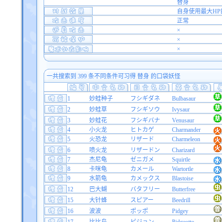
替身
自身使用最大HP的
正常
×
×
×
一共搜索到 399 条不同条件可习得 替身 的口袋妖怪
1
妙蛙种子
フシギダネ
Bulbasaur
2
妙蛙草
フシギソウ
Ivysaur
3
妙蛙花
フシギバナ
Venusaur
4
小火龙
ヒトカゲ
Charmander
5
火恐龙
リザード
Charmeleon
6
喷火龙
リザードン
Charizard
7
杰尼龟
ゼニガメ
Squirtle
8
卡咪龟
カメール
Wartortle
9
水箭龟
カメックス
Blastoise
12
巴大蝴
バタフリー
Butterfree
15
大针蜂
スピアー
Beedrill
16
波波
ポッポ
Pidgey