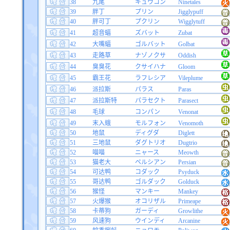
38
九尾
キュウコン
Ninetales
39
胖丁
プリン
Jigglypuff
40
胖可丁
プクリン
Wigglytuff
41
超音蝠
ズバット
Zubat
42
大嘴蝠
ゴルバット
Golbat
43
走路草
ナゾノクサ
Oddish
44
臭臭花
クサイハナ
Gloom
45
霸王花
ラフレシア
Vileplume
46
派拉斯
パラス
Paras
47
派拉斯特
パラセクト
Parasect
48
毛球
コンパン
Venonat
49
末入蛾
モルフォン
Venomoth
50
地鼠
ディグダ
Diglett
51
三地鼠
ダグトリオ
Dugtrio
52
喵喵
ニャース
Meowth
53
猫老大
ペルシアン
Persian
54
可达鸭
コダック
Psyduck
55
哥达鸭
ゴルダック
Golduck
56
猴怪
マンキー
Mankey
57
火爆猴
オコリザル
Primeape
58
卡蒂狗
ガーディ
Growlithe
59
风速狗
ウインディ
Arcanine