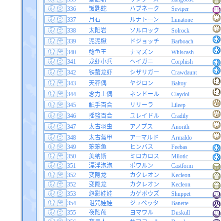
336
饭匙蛇
ハブネーク
Seviper
337
月石
ルナトーン
Lunatone
338
太阳岩
ソルロック
Solrock
339
泥泥鳅
ドジョッチ
Barboach
340
鲶鱼王
ナマズン
Whiscash
341
龙虾小兵
ヘイガニ
Corphish
342
铁螯龙虾
シザリガー
Crawdaunt
343
天秤偶
ヤジロン
Baltoy
344
念力土偶
ネンドール
Claydol
345
触手百合
リリーラ
Lileep
346
摇篮百合
ユレイドル
Cradily
347
太古羽虫
アノプス
Anorith
348
太古盔甲
アーマルド
Armaldo
349
笨笨鱼
ヒンバス
Feebas
350
美纳斯
ミロカロス
Milotic
351
漂浮泡泡
ポワルン
Castform
352
变隐龙
カクレオン
Kecleon
352
变隐龙
カクレオン
Kecleon
353
怨影娃娃
カゲボウズ
Shuppet
354
诅咒娃娃
ジュペッタ
Banette
355
夜骷颅
ヨマワル
Duskull