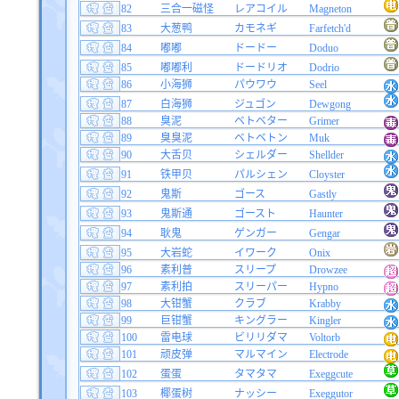
82
三合一磁怪
レアコイル
Magneton
83
大葱鸭
カモネギ
Farfetch'd
84
嘟嘟
ドードー
Doduo
85
嘟嘟利
ドードリオ
Dodrio
86
小海狮
パウワウ
Seel
87
白海狮
ジュゴン
Dewgong
88
臭泥
ベトベター
Grimer
89
臭臭泥
ベトベトン
Muk
90
大舌贝
シェルダー
Shellder
91
铁甲贝
パルシェン
Cloyster
92
鬼斯
ゴース
Gastly
93
鬼斯通
ゴースト
Haunter
94
耿鬼
ゲンガー
Gengar
95
大岩蛇
イワーク
Onix
96
素利普
スリープ
Drowzee
97
素利拍
スリーパー
Hypno
98
大钳蟹
クラブ
Krabby
99
巨钳蟹
キングラー
Kingler
100
雷电球
ビリリダマ
Voltorb
101
顽皮弹
マルマイン
Electrode
102
蛋蛋
タマタマ
Exeggcute
103
椰蛋树
ナッシー
Exeggutor