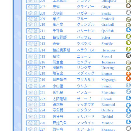
206
土龙弟弟
ノコッチ
Dunsparce
207
天蝎
グライガー
Gligar
208
大钢蛇
ハガネール
Steelix
209
布卢
ブルー
Snubbull
210
布卢皇
グランブル
Granbull
211
千针鱼
ハリーセン
Qwilfish
212
巨钳螳螂
ハッサム
Scizor
213
壶壶
ツボツボ
Shuckle
214
赫拉克罗斯
ヘラクロス
Heracross
215
狃拉
ニューラ
Sneasel
216
熊宝宝
ヒメグマ
Teddiursa
217
圈圈熊
リングマ
Ursaring
218
熔岩虫
マグマッグ
Slugma
219
熔岩蜗牛
マグカルゴ
Magcargo
220
小山猪
ウリムー
Swinub
221
长毛猪
イノムー
Piloswine
222
太阳珊瑚
サニーゴ
Corsola
223
铁炮鱼
テッポウオ
Remoraid
224
章鱼桶
オクタン
Octillery
225
信使鸟
デリバード
Delibird
226
巨翅飞鱼
マンタイン
Mantine
227
盔甲鸟
エアームド
Skarmory