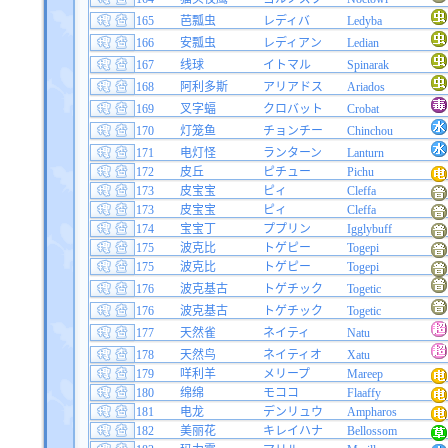
165
芭瓢虫
レディバ
Ledyba
166
安瓢虫
レディアン
Ledian
167
线球
イトマル
Spinarak
168
阿利多斯
アリアドス
Ariados
169
叉字蝠
クロバット
Crobat
170
灯笼鱼
チョンチー
Chinchou
171
电灯怪
ランターン
Lanturn
172
皮丘
ピチュー
Pichu
173
皮宝宝
ピィ
Cleffa
173
皮宝宝
ピィ
Cleffa
174
宝宝丁
ププリン
Igglybuff
175
波克比
トゲピー
Togepi
175
波克比
トゲピー
Togepi
176
波克基古
トゲチック
Togetic
176
波克基古
トゲチック
Togetic
177
天然雀
ネイティ
Natu
178
天然鸟
ネイティオ
Xatu
179
咩利羊
メリープ
Mareep
180
绵绵
モココ
Flaaffy
181
电龙
デンリュウ
Ampharos
182
美丽花
キレイハナ
Bellossom