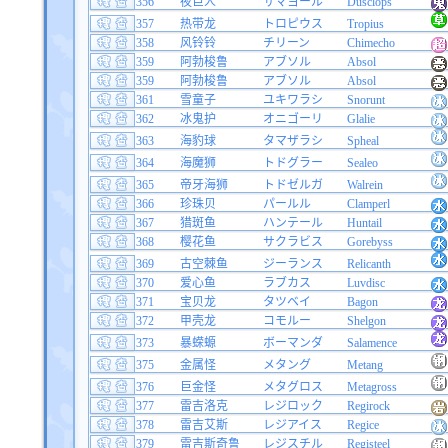
356
夜巨人
サマヨール
Dusclops
357
热带龙
トロピウス
Tropius
358
风铃铃
チリーン
Chimecho
359
阿勃梭鲁
アブソル
Absol
359
阿勃梭鲁
アブソル
Absol
361
雪童子
ユキワラシ
Snorunt
362
冰鬼护
オニゴーリ
Glalie
363
海豹球
タマザラシ
Spheal
364
海魔狮
トドグラー
Sealeo
365
帝牙海狮
トドゼルガ
Walrein
366
珍珠贝
パールル
Clamperl
367
猎斑鱼
ハンテール
Huntail
368
樱花鱼
サクラビス
Gorebyss
369
古空棘鱼
ジーランス
Relicanth
370
爱心鱼
ラブカス
Luvdisc
371
宝贝龙
タツベイ
Bagon
372
甲壳龙
コモルー
Shelgon
373
暴蝾螈
ボーマンダ
Salamence
375
金属怪
メタング
Metang
376
巨金怪
メタグロス
Metagross
377
雷吉洛克
レジロック
Regirock
378
雷吉艾斯
レジアイス
Regice
379
雷吉斯奇鲁
レジスチル
Registeel