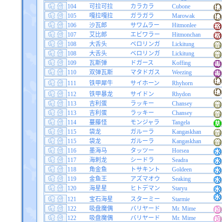
104
可拉可拉
カラカラ
Cubone
105
嘎拉嘎拉
ガラガラ
Marowak
106
沙瓦郎
サワムラー
Hitmonlee
107
艾比郎
エビワラー
Hitmonchan
108
大舌头
ベロリンガ
Lickitung
108
大舌头
ベロリンガ
Lickitung
109
瓦斯弹
ドガース
Koffing
110
双弹瓦斯
マタドガス
Weezing
111
铁甲犀牛
サイホーン
Rhyhorn
112
铁甲暴龙
サイドン
Rhydon
113
吉利蛋
ラッキー
Chansey
113
吉利蛋
ラッキー
Chansey
114
蔓藤怪
モンジャラ
Tangela
115
袋龙
ガルーラ
Kangaskhan
115
袋龙
ガルーラ
Kangaskhan
116
墨海马
タッツー
Horsea
117
海刺龙
シードラ
Seadra
118
角金鱼
トサキント
Goldeen
119
金鱼王
アズマオウ
Seaking
120
海星星
ヒトデマン
Staryu
121
宝石海星
スターミー
Starmie
122
吸盘魔偶
バリヤード
Mr. Mime
122
吸盘魔偶
バリヤード
Mr. Mime