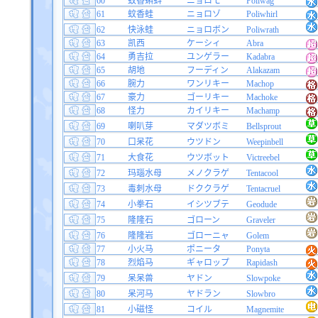
60
蚊香蝌蚪
ニョロモ
Poliwag
61
蚊香蛙
ニョロゾ
Poliwhirl
62
快泳蛙
ニョロボン
Poliwrath
63
凯西
ケーシィ
Abra
64
勇吉拉
ユンゲラー
Kadabra
65
胡地
フーディン
Alakazam
66
腕力
ワンリキー
Machop
67
豪力
ゴーリキー
Machoke
68
怪力
カイリキー
Machamp
69
喇叭芽
マダツボミ
Bellsprout
70
口呆花
ウツドン
Weepinbell
71
大食花
ウツボット
Victreebel
72
玛瑙水母
メノクラゲ
Tentacool
73
毒刺水母
ドククラゲ
Tentacruel
74
小拳石
イシツブテ
Geodude
75
隆隆石
ゴローン
Graveler
76
隆隆岩
ゴローニャ
Golem
77
小火马
ポニータ
Ponyta
78
烈焰马
ギャロップ
Rapidash
79
呆呆兽
ヤドン
Slowpoke
80
呆河马
ヤドラン
Slowbro
81
小磁怪
コイル
Magnemite