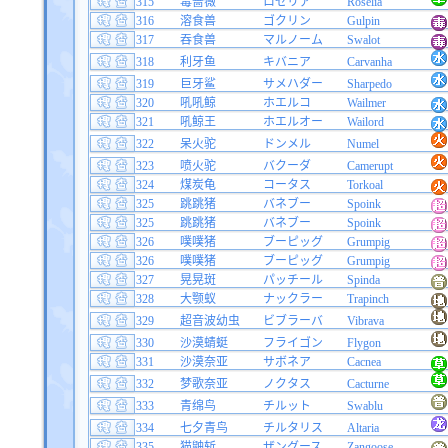
315
毒蔷薇
ロゼリア
Roselia
316
溶食兽
ゴクリン
Gulpin
317
吞食兽
マルノーム
Swalot
318
利牙鱼
キバニア
Carvanha
319
巨牙鲨
サメハダー
Sharpedo
320
吼吼鲸
ホエルコ
Wailmer
321
吼鲸王
ホエルオー
Wailord
322
呆火驼
ドンメル
Numel
323
喷火驼
バクーダ
Camerupt
324
煤炭龟
コータス
Torkoal
325
跳跳猪
バネブー
Spoink
325
跳跳猪
バネブー
Spoink
326
噗噗猪
ブーピッグ
Grumpig
326
噗噗猪
ブーピッグ
Grumpig
327
晃晃斑
パッチール
Spinda
328
大颚蚁
ナックラー
Trapinch
329
超音波幼虫
ビブラーバ
Vibrava
330
沙漠蜻蜓
フライゴン
Flygon
331
沙漠奈亚
サボネア
Cacnea
332
梦歌奈亚
ノクタス
Cacturne
333
青绵鸟
チルット
Swablu
334
七夕青鸟
チルタリス
Altaria
335
猫鼬斩
ザングース
Zangoose