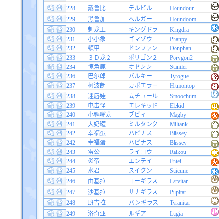
228
戴鲁比
デルビル
Houndour
229
黑鲁加
ヘルガー
Houndoom
230
刺龙王
キングドラ
Kingdra
231
小小象
ゴマゾウ
Phanpy
232
顿甲
ドンファン
Donphan
233
３Ｄ龙２
ポリゴン２
Porygon2
234
惊角鹿
オドシシ
Stantler
236
巴尔郎
バルキー
Tyrogue
237
柯波朗
カポエラー
Hitmontop
238
迷唇娃
ムチュール
Smoochum
239
电击怪
エレキッド
Elekid
240
小鸭嘴龙
ブビィ
Magby
241
大奶罐
ミルタンク
Miltank
242
幸福蛋
ハピナス
Blissey
242
幸福蛋
ハピナス
Blissey
243
雷公
ライコウ
Raikou
244
炎帝
エンテイ
Entei
245
水君
スイクン
Suicune
246
由基拉
ヨーギラス
Larvitar
247
沙基拉
サナギラス
Pupitar
248
班吉拉
バンギラス
Tyranitar
249
洛奇亚
ルギア
Lugia