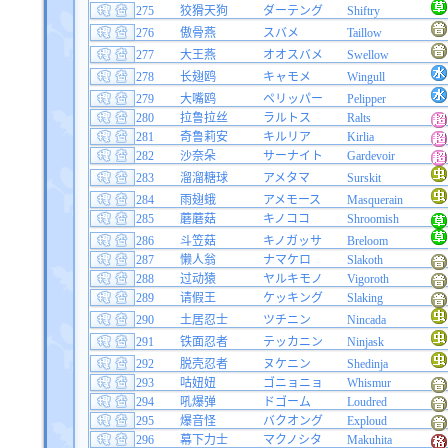
275
狡猾天狗
ダーテング
Shiftry
276
傲骨燕
スバメ
Taillow
277
大王燕
オオスバメ
Swellow
278
长翅鸥
キャモメ
Wingull
279
大嘴鸥
ペリッパー
Pelipper
280
拉鲁拉丝
ラルトス
Ralts
281
奇鲁莉安
キルリア
Kirlia
282
沙奈朵
サーナイト
Gardevoir
283
溜溜糖球
アメタマ
Surskit
284
雨翅蛾
アメモース
Masquerain
285
蘑蘑菇
キノココ
Shroomish
286
斗笠菇
キノガッサ
Breloom
287
懒人翁
ナマケロ
Slakoth
288
过动猿
ヤルキモノ
Vigoroth
289
请假王
ケッキング
Slaking
290
土居忍士
ツチニン
Nincada
291
铁面忍者
テッカニン
Ninjask
292
脱壳忍者
ヌケニン
Shedinja
293
咕妞妞
ゴニョニョ
Whismur
294
吼爆弹
ドゴーム
Loudred
295
爆音怪
バクオング
Exploud
296
幕下力士
マクノシタ
Makuhita