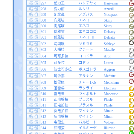
297
超力王
ハリテヤマ
Hariyama
298
露力丽
ルリリ
Azurill
299
朝北鼻
ノズパス
Nosepass
300
向尾喵
エネコ
Skitty
300
向尾喵
エネコ
Skitty
301
优雅猫
エネコロロ
Delcatty
301
优雅猫
エネコロロ
Delcatty
302
勾魂眼
ヤミラミ
Sableye
303
大嘴娃
クチート
Mawile
304
可可多拉
ココドラ
Aron
305
可多拉
コドラ
Lairon
306
波士可多拉
ボスゴドラ
Aggron
307
玛沙那
アサナン
Meditite
308
恰雷姆
チャーレム
Medicham
309
落雷兽
ラクライ
Electrike
310
雷电兽
ライボルト
Manectric
311
正电拍拍
プラスル
Plusle
311
正电拍拍
プラスル
Plusle
312
负电拍拍
マイナン
Minun
312
负电拍拍
マイナン
Minun
313
电萤虫
バルビート
Volbeat
314
甜甜萤
イルミーゼ
Illumise