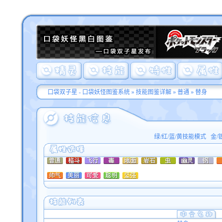
口袋双子星 - 口袋妖怪图鉴系统
»
技能图鉴详解
»
普通
» 替身
绿/红/蓝/黄技能模式
金/