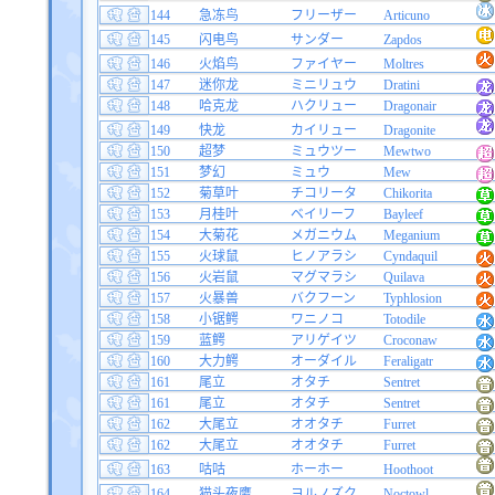
144
急冻鸟
フリーザー
Articuno
145
闪电鸟
サンダー
Zapdos
146
火焰鸟
ファイヤー
Moltres
147
迷你龙
ミニリュウ
Dratini
148
哈克龙
ハクリュー
Dragonair
149
快龙
カイリュー
Dragonite
150
超梦
ミュウツー
Mewtwo
151
梦幻
ミュウ
Mew
152
菊草叶
チコリータ
Chikorita
153
月桂叶
ベイリーフ
Bayleef
154
大菊花
メガニウム
Meganium
155
火球鼠
ヒノアラシ
Cyndaquil
156
火岩鼠
マグマラシ
Quilava
157
火暴兽
バクフーン
Typhlosion
158
小锯鳄
ワニノコ
Totodile
159
蓝鳄
アリゲイツ
Croconaw
160
大力鳄
オーダイル
Feraligatr
161
尾立
オタチ
Sentret
161
尾立
オタチ
Sentret
162
大尾立
オオタチ
Furret
162
大尾立
オオタチ
Furret
163
咕咕
ホーホー
Hoothoot
164
猫头夜鹰
ヨルノズク
Noctowl