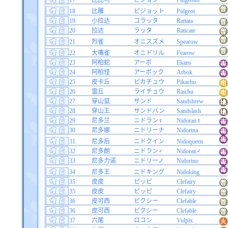
17
比比鸟
ピジョン
Pidgeotto
18
比雕
ピジョット
Pidgeot
19
小拉达
コラッタ
Rattata
20
拉达
ラッタ
Raticate
21
烈雀
オニスズメ
Spearow
22
大嘴雀
オニドリル
Fearow
23
阿柏蛇
アーボ
Ekans
24
阿柏怪
アーボック
Arbok
25
皮卡丘
ピカチュウ
Pikachu
26
雷丘
ライチュウ
Raichu
27
穿山鼠
サンド
Sandshrew
28
穿山王
サンドパン
Sandslash
29
尼多兰
ニドラン♀
Nidoran♀
30
尼多娜
ニドリーナ
Nidorina
31
尼多后
ニドクイン
Nidoqueen
32
尼多朗
ニドラン♂
Nidoran♂
33
尼多力诺
ニドリーノ
Nidorino
34
尼多王
ニドキング
Nidoking
35
皮皮
ピッピ
Clefairy
35
皮皮
ピッピ
Clefairy
36
皮可西
ピクシー
Clefable
36
皮可西
ピクシー
Clefable
37
六尾
ロコン
Vulpix