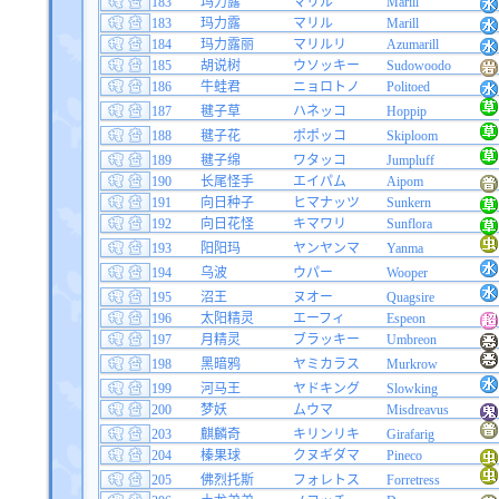
183
玛力露
マリル
Marill
183
玛力露
マリル
Marill
184
玛力露丽
マリルリ
Azumarill
185
胡说树
ウソッキー
Sudowoodo
186
牛蛙君
ニョロトノ
Politoed
187
毽子草
ハネッコ
Hoppip
188
毽子花
ポポッコ
Skiploom
189
毽子绵
ワタッコ
Jumpluff
190
长尾怪手
エイパム
Aipom
191
向日种子
ヒマナッツ
Sunkern
192
向日花怪
キマワリ
Sunflora
193
阳阳玛
ヤンヤンマ
Yanma
194
乌波
ウパー
Wooper
195
沼王
ヌオー
Quagsire
196
太阳精灵
エーフィ
Espeon
197
月精灵
ブラッキー
Umbreon
198
黑暗鸦
ヤミカラス
Murkrow
199
河马王
ヤドキング
Slowking
200
梦妖
ムウマ
Misdreavus
203
麒麟奇
キリンリキ
Girafarig
204
榛果球
クヌギダマ
Pineco
205
佛烈托斯
フォレトス
Forretress