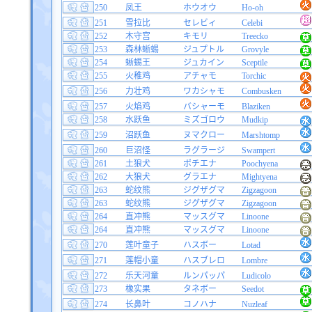
250
凤王
ホウオウ
Ho-oh
251
雪拉比
セレビィ
Celebi
252
木守宫
キモリ
Treecko
253
森林蜥蜴
ジュプトル
Grovyle
254
蜥蜴王
ジュカイン
Sceptile
255
火稚鸡
アチャモ
Torchic
256
力壮鸡
ワカシャモ
Combusken
257
火焰鸡
バシャーモ
Blaziken
258
水跃鱼
ミズゴロウ
Mudkip
259
沼跃鱼
ヌマクロー
Marshtomp
260
巨沼怪
ラグラージ
Swampert
261
土狼犬
ポチエナ
Poochyena
262
大狼犬
グラエナ
Mightyena
263
蛇纹熊
ジグザグマ
Zigzagoon
263
蛇纹熊
ジグザグマ
Zigzagoon
264
直冲熊
マッスグマ
Linoone
264
直冲熊
マッスグマ
Linoone
270
莲叶童子
ハスボー
Lotad
271
莲帽小童
ハスブレロ
Lombre
272
乐天河童
ルンパッパ
Ludicolo
273
橡实果
タネボー
Seedot
274
长鼻叶
コノハナ
Nuzleaf