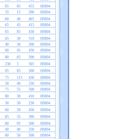
65
85
455
HM04
35
15
290
HM04
60
40
465
HM04
65
45
415
HM04
65
85
430
HM04
65
30
510
HM04
40
30
300
HM04
60
45
450
HM04
80
65
500
HM04
230
5
505
HM04
95
85
500
HM04
75
115
430
HM04
50
40
330
HM04
75
55
500
HM04
80
30
410
HM04
30
50
250
HM04
60
50
450
HM04
85
35
380
HM04
80
95
500
HM04
40
40
330
HM04
60
50
500
HM04