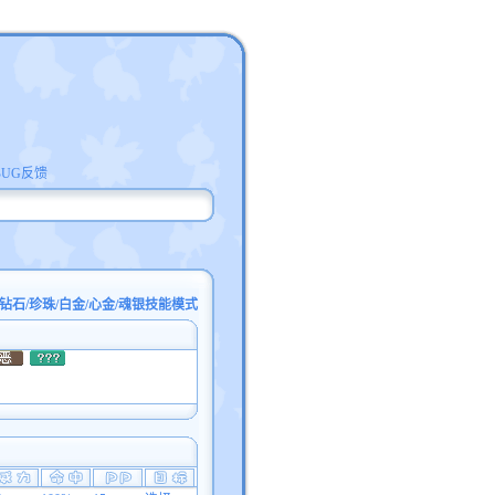
BUG反馈
钻石/珍珠/白金/心金/魂银技能模式