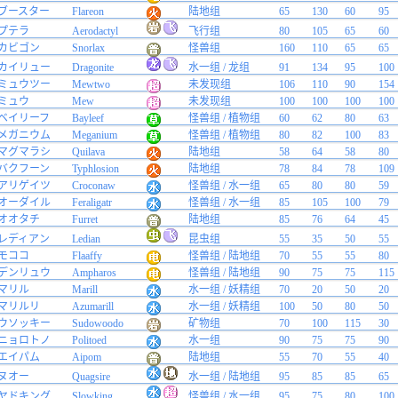
ブースター
Flareon
陆地组
65
130
60
95
プテラ
Aerodactyl
飞行组
80
105
65
60
カビゴン
Snorlax
怪兽组
160
110
65
65
カイリュー
Dragonite
水一组 / 龙组
91
134
95
100
ミュウツー
Mewtwo
未发现组
106
110
90
154
ミュウ
Mew
未发现组
100
100
100
100
ベイリーフ
Bayleef
怪兽组 / 植物组
60
62
80
63
メガニウム
Meganium
怪兽组 / 植物组
80
82
100
83
マグマラシ
Quilava
陆地组
58
64
58
80
バクフーン
Typhlosion
陆地组
78
84
78
109
アリゲイツ
Croconaw
怪兽组 / 水一组
65
80
80
59
オーダイル
Feraligatr
怪兽组 / 水一组
85
105
100
79
オオタチ
Furret
陆地组
85
76
64
45
レディアン
Ledian
昆虫组
55
35
50
55
モココ
Flaaffy
怪兽组 / 陆地组
70
55
55
80
デンリュウ
Ampharos
怪兽组 / 陆地组
90
75
75
115
マリル
Marill
水一组 / 妖精组
70
20
50
20
マリルリ
Azumarill
水一组 / 妖精组
100
50
80
50
ウソッキー
Sudowoodo
矿物组
70
100
115
30
ニョロトノ
Politoed
水一组
90
75
75
90
エイパム
Aipom
陆地组
55
70
55
40
ヌオー
Quagsire
水一组 / 陆地组
95
85
85
65
ヤドキング
Slowking
怪兽组 / 水一组
95
75
80
100