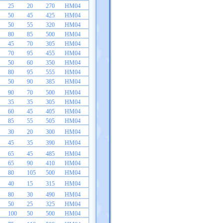
25
20
270
HM04
50
45
425
HM04
50
55
320
HM04
80
85
500
HM04
45
70
305
HM04
70
95
455
HM04
50
60
350
HM04
80
95
555
HM04
50
90
385
HM04
90
70
500
HM04
35
35
305
HM04
60
45
405
HM04
85
55
505
HM04
30
20
300
HM04
45
35
390
HM04
65
45
485
HM04
65
90
410
HM04
80
105
500
HM04
40
15
315
HM04
80
30
490
HM04
50
25
325
HM04
100
50
500
HM04