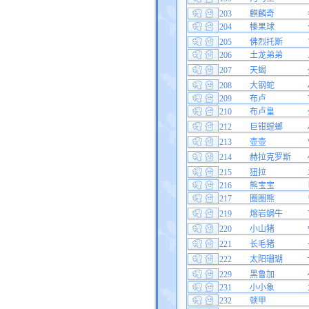
203
麒麟奇
204
榛果球
205
佛烈托斯
206
土龙弟弟
207
天蝎
208
大钢蛇
209
布卢
210
布卢皇
212
巨钳螳螂
213
壶壶
214
赫拉克罗斯
215
狃拉
216
熊宝宝
217
圈圈熊
219
熔岩蜗牛
220
小山猪
221
长毛猪
222
太阳珊瑚
229
黑鲁加
231
小小象
232
顿甲