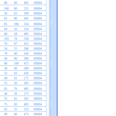
80
60
405
HM04
100
80
525
HM04
50
65
309
HM04
65
80
405
HM04
85
100
534
HM04
64
43
314
HM04
80
58
405
HM04
105
78
530
HM04
70
97
413
HM04
54
55
288
HM04
79
80
438
HM04
40
90
300
HM04
80
100
475
HM04
30
40
300
HM04
55
65
450
HM04
40
41
275
HM04
55
56
365
HM04
85
76
495
HM04
40
50
273
HM04
55
65
365
HM04
75
85
495
HM04
65
35
323
HM04
90
60
473
HM04