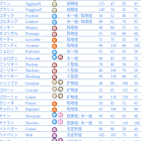
プリン
Jigglypuff
妖精组
115
45
20
45
プクリン
Wigglytuff
妖精组
140
70
45
75
コダック
Psyduck
水一组 / 陆地组
50
52
48
65
ゴルダック
Golduck
水一组 / 陆地组
80
82
78
95
マンキー
Mankey
陆地组
40
80
35
35
オコリザル
Primeape
陆地组
65
105
60
60
ガーディ
Growlithe
陆地组
55
70
45
70
ウインディ
Arcanine
陆地组
90
110
80
100
ニョロゾ
Poliwhirl
水一组
65
65
65
50
ニョロボン
Poliwrath
水一组
90
85
95
70
ワンリキー
Machop
人型组
70
80
50
35
ゴーリキー
Machoke
人型组
80
100
70
50
カイリキー
Machamp
人型组
90
130
80
65
イシツブテ
Geodude
矿物组
40
80
100
30
ゴローン
Graveler
矿物组
55
95
115
45
ゴローニャ
Golem
矿物组
80
110
130
55
ポニータ
Ponyta
陆地组
50
85
55
65
ギャロップ
Rapidash
陆地组
65
100
70
80
ヤドン
Slowpoke
怪兽组 / 水一组
90
65
65
40
ヤドラン
Slowbro
怪兽组 / 水一组
95
75
110
100
ベトベター
Grimer
无定形组
80
80
50
40
ベトベトン
Muk
无定形组
105
105
75
65