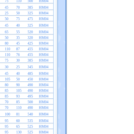
75
110
500
HM04
45
70
385
HM04
25
50
325
HM04
50
75
475
HM04
45
40
325
HM04
65
55
520
HM04
50
35
320
HM04
80
45
425
HM04
110
87
455
HM04
110
76
455
HM04
75
30
385
HM04
30
25
345
HM04
45
40
485
HM04
105
50
450
HM04
80
90
490
HM04
85
105
490
HM04
85
93
495
HM04
70
85
500
HM04
70
110
490
HM04
100
81
540
HM04
95
60
535
HM04
95
65
525
HM04
95
130
525
HM04