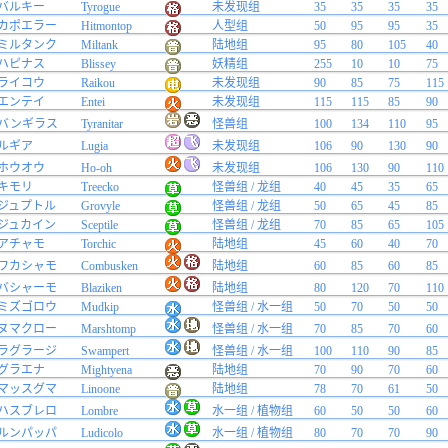
バルキー
Tyrogue
未发现组
35
35
35
35
カポエラー
Hitmontop
人型组
50
95
95
35
ミルタンク
Miltank
陆地组
95
80
105
40
ハピナス
Blissey
妖精组
255
10
10
75
ライコウ
Raikou
未发现组
90
85
75
115
エンテイ
Entei
未发现组
115
115
85
90
バンギラス
Tyranitar
怪兽组
100
134
110
95
ルギア
Lugia
未发现组
106
90
130
90
ホウオウ
Ho-oh
未发现组
106
130
90
110
キモリ
Treecko
怪兽组 / 龙组
40
45
35
65
ジュプトル
Grovyle
怪兽组 / 龙组
50
65
45
85
ジュカイン
Sceptile
怪兽组 / 龙组
70
85
65
105
アチャモ
Torchic
陆地组
45
60
40
70
ワカシャモ
Combusken
陆地组
60
85
60
85
バシャーモ
Blaziken
陆地组
80
120
70
110
ミズゴロウ
Mudkip
怪兽组 / 水一组
50
70
50
50
ヌマクロー
Marshtomp
怪兽组 / 水一组
70
85
70
60
ラグラージ
Swampert
怪兽组 / 水一组
100
110
90
85
グラエナ
Mightyena
陆地组
70
90
70
60
マッスグマ
Linoone
陆地组
78
70
61
50
ハスブレロ
Lombre
水一组 / 植物组
60
50
50
60
ルンパッパ
Ludicolo
水一组 / 植物组
80
70
70
90