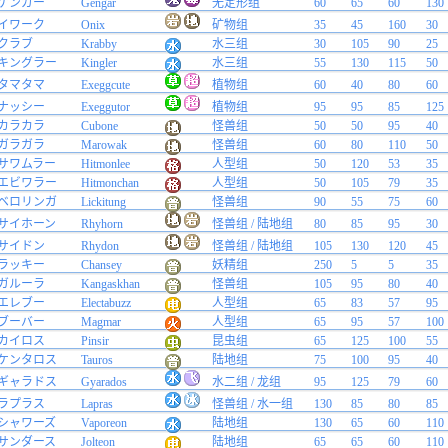
ゲンガー
Gengar
无定形组
60
65
60
130
イワーク
Onix
矿物组
35
45
160
30
クラブ
Krabby
水三组
30
105
90
25
キングラー
Kingler
水三组
55
130
115
50
タマタマ
Exeggcute
植物组
60
40
80
60
ナッシー
Exeggutor
植物组
95
95
85
125
カラカラ
Cubone
怪兽组
50
50
95
40
ガラガラ
Marowak
怪兽组
60
80
110
50
サワムラー
Hitmonlee
人型组
50
120
53
35
エビワラー
Hitmonchan
人型组
50
105
79
35
ベロリンガ
Lickitung
怪兽组
90
55
75
60
サイホーン
Rhyhorn
怪兽组 / 陆地组
80
85
95
30
サイドン
Rhydon
怪兽组 / 陆地组
105
130
120
45
ラッキー
Chansey
妖精组
250
5
5
35
ガルーラ
Kangaskhan
怪兽组
105
95
80
40
エレブー
Electabuzz
人型组
65
83
57
95
ブーバー
Magmar
人型组
65
95
57
100
カイロス
Pinsir
昆虫组
65
125
100
55
ケンタロス
Tauros
陆地组
75
100
95
40
ギャラドス
Gyarados
水二组 / 龙组
95
125
79
60
ラプラス
Lapras
怪兽组 / 水一组
130
85
80
85
シャワーズ
Vaporeon
陆地组
130
65
60
110
サンダース
Jolteon
陆地组
65
65
60
110