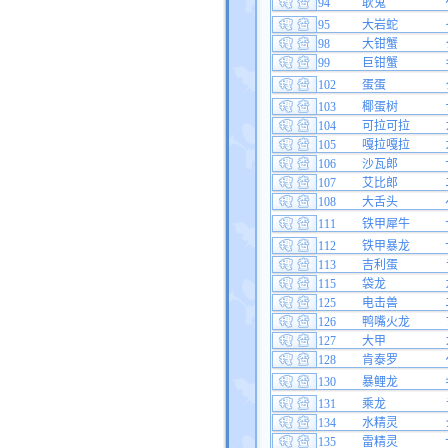
94
耿鬼
95
大岩蛇
98
大钳蟹
99
巨钳蟹
102
蛋蛋
103
椰蛋树
104
可拉可拉
105
嘎拉嘎拉
106
沙瓦郎
107
艾比郎
108
大舌头
111
铁甲犀牛
112
铁甲暴龙
113
吉利蛋
115
袋龙
125
电击兽
126
鸭嘴火龙
127
大甲
128
肯泰罗
130
暴鲤龙
131
乘龙
134
水精灵
135
雷精灵