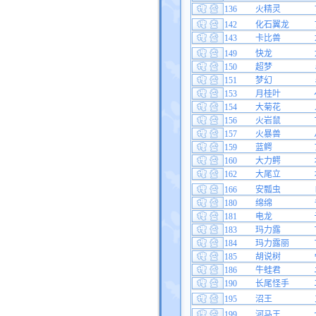
136
火精灵
142
化石翼龙
143
卡比兽
149
快龙
150
超梦
151
梦幻
153
月桂叶
154
大菊花
156
火岩鼠
157
火暴兽
159
蓝鳄
160
大力鳄
162
大尾立
166
安瓢虫
180
绵绵
181
电龙
183
玛力露
184
玛力露丽
185
胡说树
186
牛蛙君
190
长尾怪手
195
沼王
199
河马王