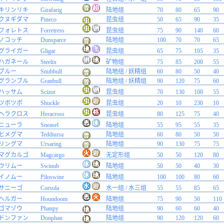
キリンリキ
Girafarig
陆地组
70
80
65
90
クヌギダマ
Pineco
昆虫组
50
65
90
35
フォレトス
Forretress
昆虫组
75
90
140
60
ノコッチ
Dunsparce
陆地组
100
70
70
65
グライガー
Gligar
昆虫组
65
75
105
35
ハガネール
Steelix
矿物组
75
85
200
55
ブルー
Snubbull
陆地组 / 妖精组
60
80
50
40
グランブル
Granbull
陆地组 / 妖精组
90
120
75
60
ハッサム
Scizor
昆虫组
70
130
100
55
ツボツボ
Shuckle
昆虫组
20
10
230
10
ヘラクロス
Heracross
昆虫组
80
125
75
40
ニューラ
Sneasel
陆地组
55
95
55
35
ヒメグマ
Teddiursa
陆地组
60
80
50
50
リングマ
Ursaring
陆地组
90
130
75
75
マグカルゴ
Magcargo
无定形组
50
50
120
80
ウリムー
Swinub
陆地组
50
50
40
30
イノムー
Piloswine
陆地组
100
100
80
60
サニーゴ
Corsola
水一组 / 水三组
55
55
85
65
ヘルガー
Houndoom
陆地组
75
90
50
110
ゴマゾウ
Phanpy
陆地组
90
60
60
40
ドンファン
Donphan
陆地组
90
120
120
60