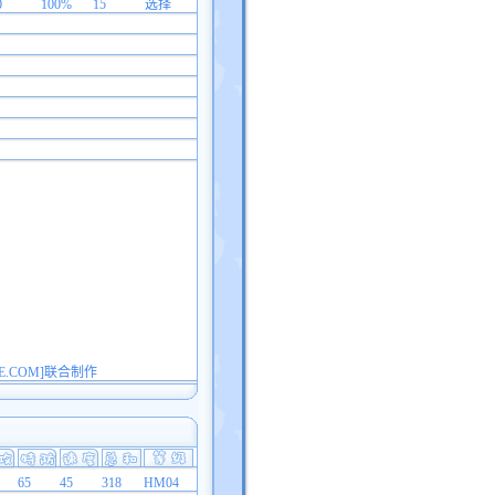
0
100%
15
选择
E.COM]联合制作
65
45
318
HM04