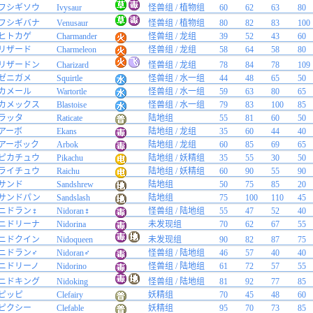
フシギソウ
Ivysaur
怪兽组 / 植物组
60
62
63
80
フシギバナ
Venusaur
怪兽组 / 植物组
80
82
83
100
ヒトカゲ
Charmander
怪兽组 / 龙组
39
52
43
60
リザード
Charmeleon
怪兽组 / 龙组
58
64
58
80
リザードン
Charizard
怪兽组 / 龙组
78
84
78
109
ゼニガメ
Squirtle
怪兽组 / 水一组
44
48
65
50
カメール
Wartortle
怪兽组 / 水一组
59
63
80
65
カメックス
Blastoise
怪兽组 / 水一组
79
83
100
85
ラッタ
Raticate
陆地组
55
81
60
50
アーボ
Ekans
陆地组 / 龙组
35
60
44
40
アーボック
Arbok
陆地组 / 龙组
60
85
69
65
ピカチュウ
Pikachu
陆地组 / 妖精组
35
55
30
50
ライチュウ
Raichu
陆地组 / 妖精组
60
90
55
90
サンド
Sandshrew
陆地组
50
75
85
20
サンドパン
Sandslash
陆地组
75
100
110
45
ニドラン♀
Nidoran♀
怪兽组 / 陆地组
55
47
52
40
ニドリーナ
Nidorina
未发现组
70
62
67
55
ニドクイン
Nidoqueen
未发现组
90
82
87
75
ニドラン♂
Nidoran♂
怪兽组 / 陆地组
46
57
40
40
ニドリーノ
Nidorino
怪兽组 / 陆地组
61
72
57
55
ニドキング
Nidoking
怪兽组 / 陆地组
81
92
77
85
ピッピ
Clefairy
妖精组
70
45
48
60
ピクシー
Clefable
妖精组
95
70
73
85