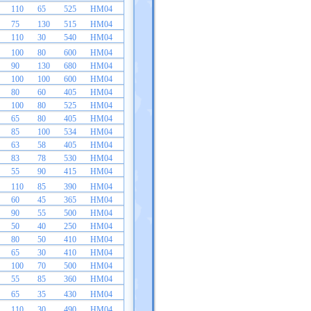
110
65
525
HM04
75
130
515
HM04
110
30
540
HM04
100
80
600
HM04
90
130
680
HM04
100
100
600
HM04
80
60
405
HM04
100
80
525
HM04
65
80
405
HM04
85
100
534
HM04
63
58
405
HM04
83
78
530
HM04
55
90
415
HM04
110
85
390
HM04
60
45
365
HM04
90
55
500
HM04
50
40
250
HM04
80
50
410
HM04
65
30
410
HM04
100
70
500
HM04
55
85
360
HM04
65
35
430
HM04
110
30
490
HM04