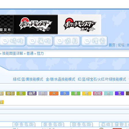
首页
|
论坛
|
»
技能图鉴详解
»
普通
» 怪力
绿/红/蓝/黄技能模式
金/银/水晶技能模式
红/蓝/绿宝石/火红/叶绿技能模式