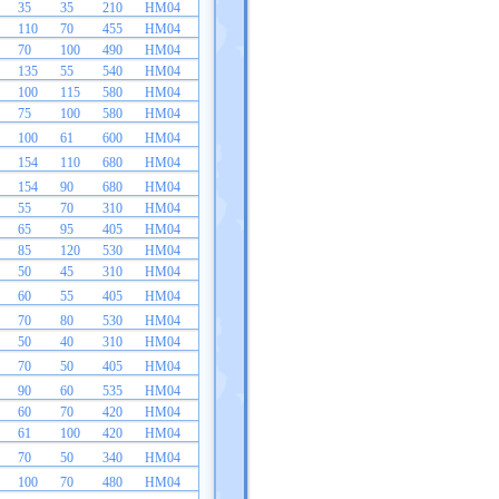
35
35
210
HM04
110
70
455
HM04
70
100
490
HM04
135
55
540
HM04
100
115
580
HM04
75
100
580
HM04
100
61
600
HM04
154
110
680
HM04
154
90
680
HM04
55
70
310
HM04
65
95
405
HM04
85
120
530
HM04
50
45
310
HM04
60
55
405
HM04
70
80
530
HM04
50
40
310
HM04
70
50
405
HM04
90
60
535
HM04
60
70
420
HM04
61
100
420
HM04
70
50
340
HM04
100
70
480
HM04