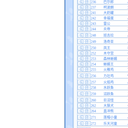
236
巴尔郎
237
柯波朗
241
大奶罐
242
幸福蛋
243
雷公
244
炎帝
248
班吉拉
249
洛奇亚
250
凤王
252
木守宫
253
森林蜥蜴
254
蜥蜴王
255
火稚鸡
256
力壮鸡
257
火焰鸡
258
水跃鱼
259
沼跃鱼
260
巨沼怪
262
大狼犬
264
直冲熊
271
莲帽小童
272
乐天河童