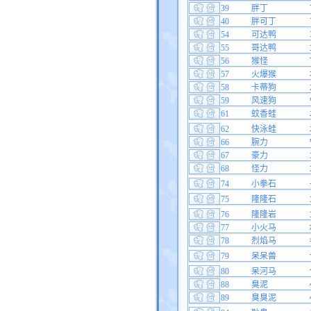
39
胖丁
40
胖可丁
54
可达鸭
55
哥达鸭
56
猴怪
57
火爆猴
58
卡蒂狗
59
风速狗
61
蚊香蛙
62
快泳蛙
66
腕力
67
豪力
68
怪力
74
小拳石
75
隆隆石
76
隆隆岩
77
小火马
78
烈焰马
79
呆呆兽
80
呆河马
88
臭泥
89
臭臭泥