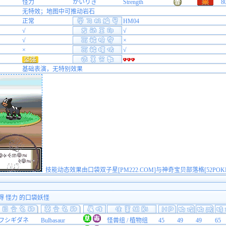
怪力
かいりき
Strength
8
无特效；地图中可推动岩石
正常
HM04
√
√
√
×
×
√
基础表演，无特别效果
技能动态效果由口袋双子星[PM222.COM]与神奇宝贝部落格[52POK
得 怪力 的口袋妖怪
フシギダネ
Bulbasaur
怪兽组 / 植物组
45
49
49
65