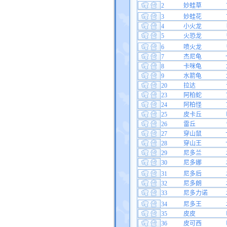
2
妙蛙草
3
妙蛙花
4
小火龙
5
火恐龙
6
喷火龙
7
杰尼龟
8
卡咪龟
9
水箭龟
20
拉达
23
阿柏蛇
24
阿柏怪
25
皮卡丘
26
雷丘
27
穿山鼠
28
穿山王
29
尼多兰
30
尼多娜
31
尼多后
32
尼多朗
33
尼多力诺
34
尼多王
35
皮皮
36
皮可西