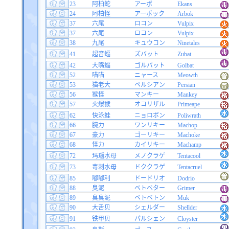
23
阿柏蛇
アーボ
Ekans
24
阿柏怪
アーボック
Arbok
37
六尾
ロコン
Vulpix
37
六尾
ロコン
Vulpix
38
九尾
キュウコン
Ninetales
41
超音蝠
ズバット
Zubat
42
大嘴蝠
ゴルバット
Golbat
52
喵喵
ニャース
Meowth
53
猫老大
ペルシアン
Persian
56
猴怪
マンキー
Mankey
57
火爆猴
オコリザル
Primeape
62
快泳蛙
ニョロボン
Poliwrath
66
腕力
ワンリキー
Machop
67
豪力
ゴーリキー
Machoke
68
怪力
カイリキー
Machamp
72
玛瑙水母
メノクラゲ
Tentacool
73
毒刺水母
ドククラゲ
Tentacruel
85
嘟嘟利
ドードリオ
Dodrio
88
臭泥
ベトベター
Grimer
89
臭臭泥
ベトベトン
Muk
90
大舌贝
シェルダー
Shellder
91
铁甲贝
パルシェン
Cloyster