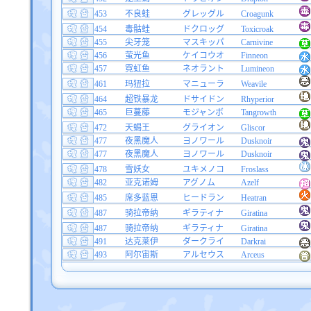
453
不良蛙
グレッグル
Croagunk
454
毒骷蛙
ドクロッグ
Toxicroak
455
尖牙笼
マスキッパ
Carnivine
456
萤光鱼
ケイコウオ
Finneon
457
霓虹鱼
ネオラント
Lumineon
461
玛狃拉
マニューラ
Weavile
464
超铁暴龙
ドサイドン
Rhyperior
465
巨蔓藤
モジャンボ
Tangrowth
472
天蝎王
グライオン
Gliscor
477
夜黑魔人
ヨノワール
Dusknoir
477
夜黑魔人
ヨノワール
Dusknoir
478
雪妖女
ユキメノコ
Froslass
482
亚克诺姆
アグノム
Azelf
485
席多蓝恩
ヒードラン
Heatran
487
骑拉帝纳
ギラティナ
Giratina
487
骑拉帝纳
ギラティナ
Giratina
491
达克莱伊
ダークライ
Darkrai
493
阿尔宙斯
アルセウス
Arceus