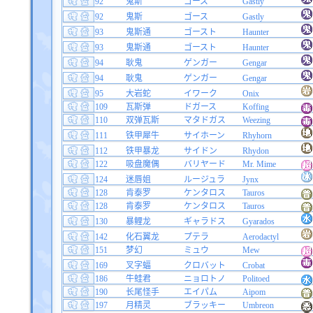
92
鬼斯
ゴース
Gastly
92
鬼斯
ゴース
Gastly
93
鬼斯通
ゴースト
Haunter
93
鬼斯通
ゴースト
Haunter
94
耿鬼
ゲンガー
Gengar
94
耿鬼
ゲンガー
Gengar
95
大岩蛇
イワーク
Onix
109
瓦斯弹
ドガース
Koffing
110
双弹瓦斯
マタドガス
Weezing
111
铁甲犀牛
サイホーン
Rhyhorn
112
铁甲暴龙
サイドン
Rhydon
122
吸盘魔偶
バリヤード
Mr. Mime
124
迷唇姐
ルージュラ
Jynx
128
肯泰罗
ケンタロス
Tauros
128
肯泰罗
ケンタロス
Tauros
130
暴鲤龙
ギャラドス
Gyarados
142
化石翼龙
プテラ
Aerodactyl
151
梦幻
ミュウ
Mew
169
叉字蝠
クロバット
Crobat
186
牛蛙君
ニョロトノ
Politoed
190
长尾怪手
エイパム
Aipom
197
月精灵
ブラッキー
Umbreon