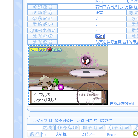
回击
しっぺ
若当回合出招比对方慢(包
正常
√
√
×
与其它神奇宝贝选择的审查
技能动态效果由口袋双
一共搜索到 151 条不同条件可习得 回击 的口袋妖怪
15
大针蜂
スピアー
Beedrill