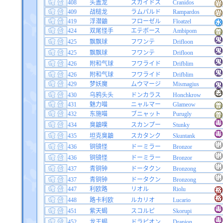
408
头盖龙
ズガイドス
Cranidos
409
战槌龙
ラムパルド
Rampardos
419
浮潜鼬
フローゼル
Floatzel
424
双尾怪手
エテボース
Ambipom
425
飘飘球
フワンテ
Drifloon
425
飘飘球
フワンテ
Drifloon
426
附和气球
フワライド
Drifblim
426
附和气球
フワライド
Drifblim
429
梦妖魔
ムウマージ
Mismagius
430
乌鸦头头
ドンカラス
Honchkrow
431
魅力喵
ニャルマー
Glameow
432
东施喵
ブニャット
Purugly
434
臭鼬噗
スカンプー
Stunky
435
坦克臭鼬
スカタンク
Skuntank
436
铜镜怪
ドーミラー
Bronzor
436
铜镜怪
ドーミラー
Bronzor
437
青铜钟
ドータクン
Bronzong
437
青铜钟
ドータクン
Bronzong
447
利欧路
リオル
Riolu
448
路卡利欧
ルカリオ
Lucario
451
紫天蝎
スコルピ
Skorupi
452
龙王蝎
ドラピオン
Drapion