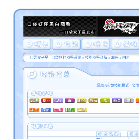
口袋双子星 - 口袋妖怪图鉴系统
»
技能图鉴详解
»
邪恶
» 回击
绿/红/蓝/黄技能模式
金/