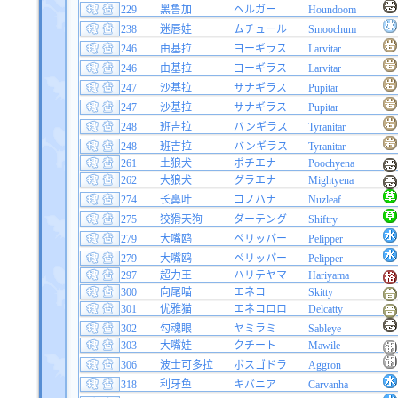
229
黑鲁加
ヘルガー
Houndoom
238
迷唇娃
ムチュール
Smoochum
246
由基拉
ヨーギラス
Larvitar
246
由基拉
ヨーギラス
Larvitar
247
沙基拉
サナギラス
Pupitar
247
沙基拉
サナギラス
Pupitar
248
班吉拉
バンギラス
Tyranitar
248
班吉拉
バンギラス
Tyranitar
261
土狼犬
ポチエナ
Poochyena
262
大狼犬
グラエナ
Mightyena
274
长鼻叶
コノハナ
Nuzleaf
275
狡猾天狗
ダーテング
Shiftry
279
大嘴鸥
ペリッパー
Pelipper
279
大嘴鸥
ペリッパー
Pelipper
297
超力王
ハリテヤマ
Hariyama
300
向尾喵
エネコ
Skitty
301
优雅猫
エネコロロ
Delcatty
302
勾魂眼
ヤミラミ
Sableye
303
大嘴娃
クチート
Mawile
306
波士可多拉
ボスゴドラ
Aggron
318
利牙鱼
キバニア
Carvanha