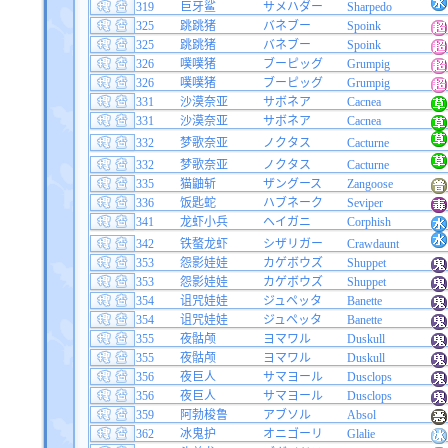
319
巨牙鲨
サメハダー
Sharpedo
325
跳跳猪
バネブー
Spoink
325
跳跳猪
バネブー
Spoink
326
噗噗猪
ブーピッグ
Grumpig
326
噗噗猪
ブーピッグ
Grumpig
331
沙漠奈亚
サボネア
Cacnea
331
沙漠奈亚
サボネア
Cacnea
332
梦歌奈亚
ノクタス
Cacturne
332
梦歌奈亚
ノクタス
Cacturne
335
猫鼬斩
ザングース
Zangoose
336
饭匙蛇
ハブネーク
Seviper
341
龙虾小兵
ヘイガニ
Corphish
342
铁螯龙虾
シザリガー
Crawdaunt
353
怨影娃娃
カゲボウズ
Shuppet
353
怨影娃娃
カゲボウズ
Shuppet
354
诅咒娃娃
ジュペッタ
Banette
354
诅咒娃娃
ジュペッタ
Banette
355
夜骷颅
ヨマワル
Duskull
355
夜骷颅
ヨマワル
Duskull
356
夜巨人
サマヨール
Dusclops
356
夜巨人
サマヨール
Dusclops
359
阿勃梭鲁
アブソル
Absol
362
冰鬼护
オニゴーリ
Glalie