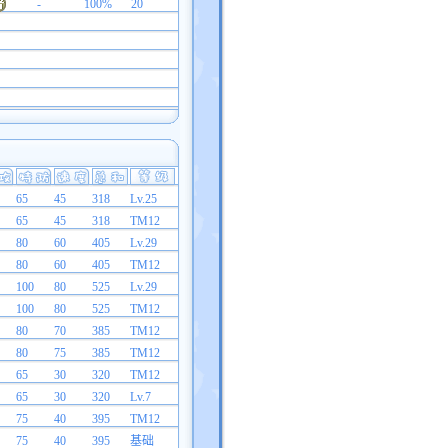
-
100%
20
65
45
318
Lv.25
65
45
318
TM12
80
60
405
Lv.29
80
60
405
TM12
100
80
525
Lv.29
100
80
525
TM12
80
70
385
TM12
80
75
385
TM12
65
30
320
TM12
65
30
320
Lv.7
75
40
395
TM12
75
40
395
基础