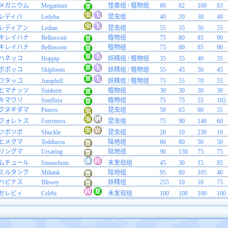
メガニウム
Meganium
怪兽组 / 植物组
80
82
100
83
レディバ
Ledyba
昆虫组
40
20
30
40
レディアン
Ledian
昆虫组
55
35
50
55
キレイハナ
Bellossom
植物组
75
80
85
90
キレイハナ
Bellossom
植物组
75
80
85
90
ハネッコ
Hoppip
妖精组 / 植物组
35
35
40
35
ポポッコ
Skiploom
妖精组 / 植物组
55
45
50
45
ワタッコ
Jumpluff
妖精组 / 植物组
75
55
70
55
ヒマナッツ
Sunkern
植物组
30
30
30
30
キマワリ
Sunflora
植物组
75
75
55
105
クヌギダマ
Pineco
昆虫组
50
65
90
35
フォレトス
Forretress
昆虫组
75
90
140
60
ツボツボ
Shuckle
昆虫组
20
10
230
10
ヒメグマ
Teddiursa
陆地组
60
80
50
50
リングマ
Ursaring
陆地组
90
130
75
75
ムチュール
Smoochum
未发现组
45
30
15
85
ミルタンク
Miltank
陆地组
95
80
105
40
ハピナス
Blissey
妖精组
255
10
10
75
セレビィ
Celebi
未发现组
100
100
100
100