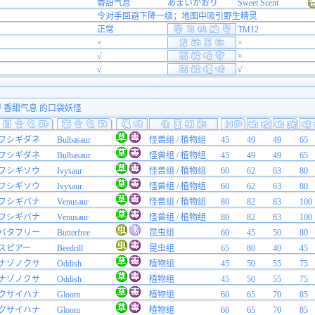
香甜气息
あまいかおり
Sweet Scent
令对手回避下降一级；地图中吸引野生精灵
正常
TM12
×
×
√
×
√
√
得 香甜气息 的口袋妖怪
フシギダネ
Bulbasaur
怪兽组 / 植物组
45
49
49
65
フシギダネ
Bulbasaur
怪兽组 / 植物组
45
49
49
65
フシギソウ
Ivysaur
怪兽组 / 植物组
60
62
63
80
フシギソウ
Ivysaur
怪兽组 / 植物组
60
62
63
80
フシギバナ
Venusaur
怪兽组 / 植物组
80
82
83
100
フシギバナ
Venusaur
怪兽组 / 植物组
80
82
83
100
バタフリー
Butterfree
昆虫组
60
45
50
80
スピアー
Beedrill
昆虫组
65
80
40
45
ナゾノクサ
Oddish
植物组
45
50
55
75
ナゾノクサ
Oddish
植物组
45
50
55
75
クサイハナ
Gloom
植物组
60
65
70
85
クサイハナ
Gloom
植物组
60
65
70
85