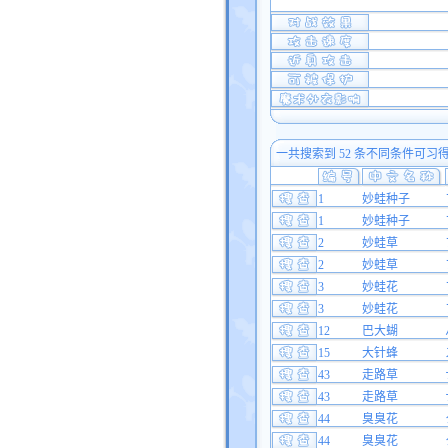
一共搜索到 52 条不同条件可习
1
妙蛙种子
1
妙蛙种子
2
妙蛙草
2
妙蛙草
3
妙蛙花
3
妙蛙花
12
巴大蝴
15
大针蜂
43
走路草
43
走路草
44
臭臭花
44
臭臭花