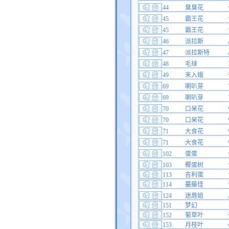
44
臭臭花
45
霸王花
45
霸王花
46
派拉斯
47
派拉斯特
48
毛球
49
末入蛾
69
喇叭芽
69
喇叭芽
70
口呆花
70
口呆花
71
大食花
71
大食花
102
蛋蛋
103
椰蛋树
113
吉利蛋
114
蔓藤怪
124
迷唇姐
151
梦幻
152
菊草叶
153
月桂叶