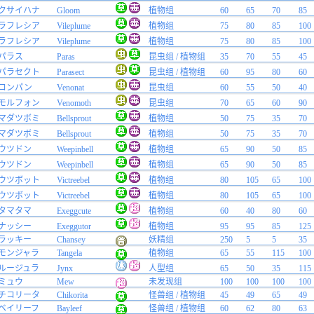
クサイハナ
Gloom
植物组
60
65
70
85
ラフレシア
Vileplume
植物组
75
80
85
100
ラフレシア
Vileplume
植物组
75
80
85
100
パラス
Paras
昆虫组 / 植物组
35
70
55
45
パラセクト
Parasect
昆虫组 / 植物组
60
95
80
60
コンパン
Venonat
昆虫组
60
55
50
40
モルフォン
Venomoth
昆虫组
70
65
60
90
マダツボミ
Bellsprout
植物组
50
75
35
70
マダツボミ
Bellsprout
植物组
50
75
35
70
ウツドン
Weepinbell
植物组
65
90
50
85
ウツドン
Weepinbell
植物组
65
90
50
85
ウツボット
Victreebel
植物组
80
105
65
100
ウツボット
Victreebel
植物组
80
105
65
100
タマタマ
Exeggcute
植物组
60
40
80
60
ナッシー
Exeggutor
植物组
95
95
85
125
ラッキー
Chansey
妖精组
250
5
5
35
モンジャラ
Tangela
植物组
65
55
115
100
ルージュラ
Jynx
人型组
65
50
35
115
ミュウ
Mew
未发现组
100
100
100
100
チコリータ
Chikorita
怪兽组 / 植物组
45
49
65
49
ベイリーフ
Bayleef
怪兽组 / 植物组
60
62
80
63