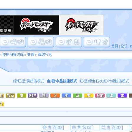
首页
|
论坛
|
»
技能图鉴详解
»
普通
» 香甜气息
绿/红/蓝/黄技能模式
金/银/水晶技能模式
红/蓝/绿宝石/火红/叶绿技能模式