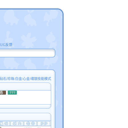
BUG反馈
钻石/珍珠/白金/心金/魂银技能模式