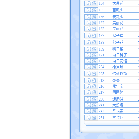
154
大菊花
165
芭瓢虫
166
安瓢虫
182
美丽花
182
美丽花
187
毽子草
188
毽子花
189
毽子绵
191
向日种子
192
向日花怪
204
榛果球
205
佛烈托斯
213
壶壶
216
熊宝宝
217
圈圈熊
238
迷唇娃
241
大奶罐
242
幸福蛋
251
雪拉比