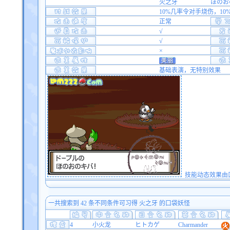
火之牙
ほのお
10%几率令对手烧伤，1
正常
√
√
×
基础表演，无特别效果
技能动态效果由口袋
一共搜索到 42 条不同条件可习得 火之牙 的口袋妖怪
4
小火龙
ヒトカゲ
Charmander