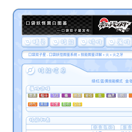
口袋双子星 - 口袋妖怪图鉴系统
»
技能图鉴详解
»
火
» 火之牙
绿/红/蓝/黄技能模式
金/