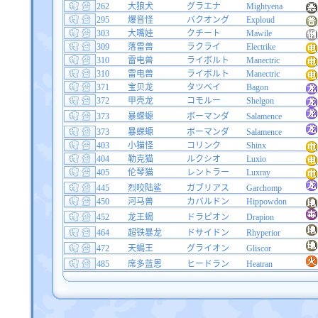
262
大狼犬
グラエナ
Mightyena
295
爆音怪
バクオング
Exploud
303
大嘴娃
クチート
Mawile
309
落雷兽
ラクライ
Electrike
310
雷电兽
ライボルト
Manectric
310
雷电兽
ライボルト
Manectric
371
宝贝龙
タツベイ
Bagon
372
甲壳龙
コモルー
Shelgon
373
暴蝾螈
ボーマンダ
Salamence
373
暴蝾螈
ボーマンダ
Salamence
403
小猫怪
コリンク
Shinx
404
勒克猫
ルクシオ
Luxio
405
伦琴猫
レントラー
Luxray
445
烈咬陆鲨
ガブリアス
Garchomp
450
河马兽
カバルドン
Hippowdon
452
龙王蝎
ドラピオン
Drapion
464
超铁暴龙
ドサイドン
Rhyperior
472
天蝎王
グライオン
Gliscor
485
席多蓝恩
ヒードラン
Heatran