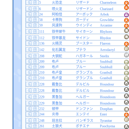
5
火恐龙
リザード
Charmeleon
6
喷火龙
リザードン
Charizard
24
阿柏怪
アーボック
Arbok
58
卡蒂狗
ガーディ
Growlithe
59
风速狗
ウインディ
Arcanine
111
铁甲犀牛
サイホーン
Rhyhorn
112
铁甲暴龙
サイドン
Rhydon
136
火精灵
ブースター
Flareon
142
化石翼龙
プテラ
Aerodactyl
208
大钢蛇
ハガネール
Steelix
209
布卢
ブルー
Snubbull
209
布卢
ブルー
Snubbull
210
布卢皇
グランブル
Granbull
210
布卢皇
グランブル
Granbull
228
戴鲁比
デルビル
Houndour
228
戴鲁比
デルビル
Houndour
229
黑鲁加
ヘルガー
Houndoom
229
黑鲁加
ヘルガー
Houndoom
232
顿甲
ドンファン
Donphan
244
炎帝
エンテイ
Entei
248
班吉拉
バンギラス
Tyranitar
261
土狼犬
ポチエナ
Poochyena