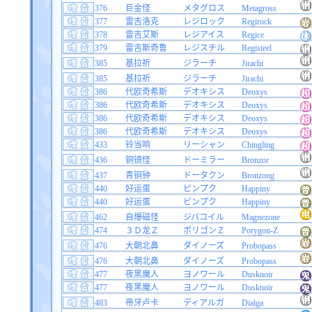
376
巨金怪
メタグロス
Metagross
377
雷吉洛克
レジロック
Regirock
378
雷吉艾斯
レジアイス
Regice
379
雷吉斯奇鲁
レジスチル
Registeel
385
基拉祈
ジラーチ
Jirachi
385
基拉祈
ジラーチ
Jirachi
386
代欧奇希斯
デオキシス
Deoxys
386
代欧奇希斯
デオキシス
Deoxys
386
代欧奇希斯
デオキシス
Deoxys
386
代欧奇希斯
デオキシス
Deoxys
433
铃当响
リーシャン
Chingling
436
铜镜怪
ドーミラー
Bronzor
437
青铜钟
ドータクン
Bronzong
440
好运蛋
ピンプク
Happiny
440
好运蛋
ピンプク
Happiny
462
自爆磁怪
ジバコイル
Magnezone
474
３Ｄ龙Ｚ
ポリゴンＺ
Porygon-Z
476
大朝北鼻
ダイノーズ
Probopass
476
大朝北鼻
ダイノーズ
Probopass
477
夜黑魔人
ヨノワール
Dusknoir
477
夜黑魔人
ヨノワール
Dusknoir
483
帝牙卢卡
ディアルガ
Dialga