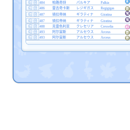
484
帕路奇犽
パルキア
Palkia
486
雷吉奇卡斯
レジギガス
Regigigas
487
骑拉帝纳
ギラティナ
Giratina
487
骑拉帝纳
ギラティナ
Giratina
488
克雷色利亚
クレセリア
Cresselia
493
阿尔宙斯
アルセウス
Arceus
493
阿尔宙斯
アルセウス
Arceus