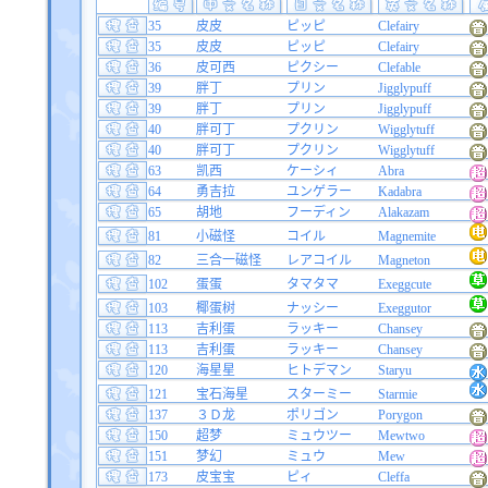
35
皮皮
ピッピ
Clefairy
35
皮皮
ピッピ
Clefairy
36
皮可西
ピクシー
Clefable
39
胖丁
プリン
Jigglypuff
39
胖丁
プリン
Jigglypuff
40
胖可丁
プクリン
Wigglytuff
40
胖可丁
プクリン
Wigglytuff
63
凯西
ケーシィ
Abra
64
勇吉拉
ユンゲラー
Kadabra
65
胡地
フーディン
Alakazam
81
小磁怪
コイル
Magnemite
82
三合一磁怪
レアコイル
Magneton
102
蛋蛋
タマタマ
Exeggcute
103
椰蛋树
ナッシー
Exeggutor
113
吉利蛋
ラッキー
Chansey
113
吉利蛋
ラッキー
Chansey
120
海星星
ヒトデマン
Staryu
121
宝石海星
スターミー
Starmie
137
３Ｄ龙
ポリゴン
Porygon
150
超梦
ミュウツー
Mewtwo
151
梦幻
ミュウ
Mew
173
皮宝宝
ピィ
Cleffa