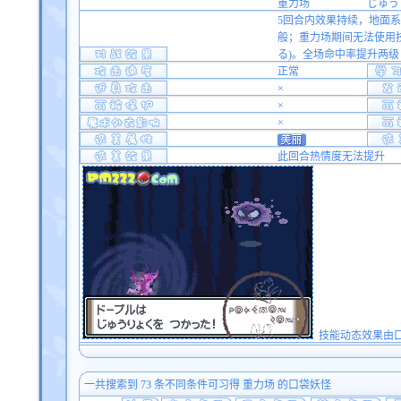
重力场
じゅう
5回合内效果持续，地面
般；重力场期间无法使用技
る)。全场命中率提升两级
正常
×
×
×
此回合热情度无法提升
技能动态效果由口袋双
一共搜索到 73 条不同条件可习得 重力场 的口袋妖怪