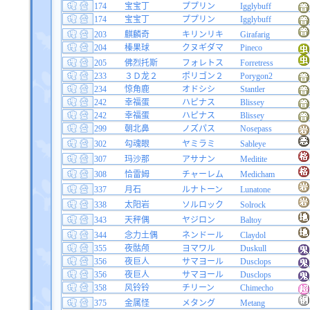
174
宝宝丁
ププリン
Igglybuff
174
宝宝丁
ププリン
Igglybuff
203
麒麟奇
キリンリキ
Girafarig
204
榛果球
クヌギダマ
Pineco
205
佛烈托斯
フォレトス
Forretress
233
３Ｄ龙２
ポリゴン２
Porygon2
234
惊角鹿
オドシシ
Stantler
242
幸福蛋
ハピナス
Blissey
242
幸福蛋
ハピナス
Blissey
299
朝北鼻
ノズパス
Nosepass
302
勾魂眼
ヤミラミ
Sableye
307
玛沙那
アサナン
Meditite
308
恰雷姆
チャーレム
Medicham
337
月石
ルナトーン
Lunatone
338
太阳岩
ソルロック
Solrock
343
天秤偶
ヤジロン
Baltoy
344
念力土偶
ネンドール
Claydol
355
夜骷颅
ヨマワル
Duskull
356
夜巨人
サマヨール
Dusclops
356
夜巨人
サマヨール
Dusclops
358
风铃铃
チリーン
Chimecho
375
金属怪
メタング
Metang