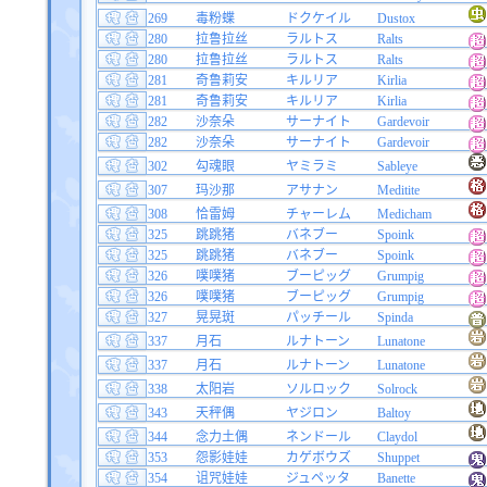
269
毒粉蝶
ドクケイル
Dustox
280
拉鲁拉丝
ラルトス
Ralts
280
拉鲁拉丝
ラルトス
Ralts
281
奇鲁莉安
キルリア
Kirlia
281
奇鲁莉安
キルリア
Kirlia
282
沙奈朵
サーナイト
Gardevoir
282
沙奈朵
サーナイト
Gardevoir
302
勾魂眼
ヤミラミ
Sableye
307
玛沙那
アサナン
Meditite
308
恰雷姆
チャーレム
Medicham
325
跳跳猪
バネブー
Spoink
325
跳跳猪
バネブー
Spoink
326
噗噗猪
ブーピッグ
Grumpig
326
噗噗猪
ブーピッグ
Grumpig
327
晃晃斑
パッチール
Spinda
337
月石
ルナトーン
Lunatone
337
月石
ルナトーン
Lunatone
338
太阳岩
ソルロック
Solrock
343
天秤偶
ヤジロン
Baltoy
344
念力土偶
ネンドール
Claydol
353
怨影娃娃
カゲボウズ
Shuppet
354
诅咒娃娃
ジュペッタ
Banette