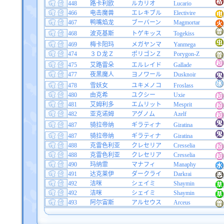
448
路卡利欧
ルカリオ
Lucario
466
电击魔兽
エレキブル
Electivire
467
鸭嘴焰龙
ブーバーン
Magmortar
468
波克基斯
トゲキッス
Togekiss
469
梅卡阳玛
メガヤンマ
Yanmega
474
３Ｄ龙Ｚ
ポリゴンＺ
Porygon-Z
475
艾路雷朵
エルレイド
Gallade
477
夜黑魔人
ヨノワール
Dusknoir
478
雪妖女
ユキメノコ
Froslass
480
由克希
ユクシー
Uxie
481
艾姆利多
エムリット
Mesprit
482
亚克诺姆
アグノム
Azelf
487
骑拉帝纳
ギラティナ
Giratina
487
骑拉帝纳
ギラティナ
Giratina
488
克雷色利亚
クレセリア
Cresselia
488
克雷色利亚
クレセリア
Cresselia
490
玛纳霏
マナフィ
Manaphy
491
达克莱伊
ダークライ
Darkrai
492
洁咪
シェイミ
Shaymin
492
洁咪
シェイミ
Shaymin
493
阿尔宙斯
アルセウス
Arceus