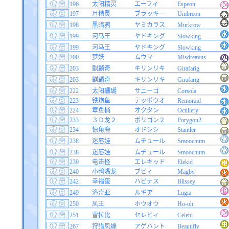
196
太阳精灵
エーフィ
Espeon
197
月精灵
ブラッキー
Umbreon
198
黑暗鸦
ヤミカラス
Murkrow
199
河马王
ヤドキング
Slowking
199
河马王
ヤドキング
Slowking
200
梦妖
ムウマ
Misdreavus
203
麒麟奇
キリンリキ
Girafarig
203
麒麟奇
キリンリキ
Girafarig
222
太阳珊瑚
サニーゴ
Corsola
223
铁炮鱼
テッポウオ
Remoraid
224
章鱼桶
オクタン
Octillery
233
３Ｄ龙２
ポリゴン２
Porygon2
234
惊角鹿
オドシシ
Stantler
238
迷唇娃
ムチュール
Smoochum
238
迷唇娃
ムチュール
Smoochum
239
电击怪
エレキッド
Elekid
240
小鸭嘴龙
ブビィ
Magby
242
幸福蛋
ハピナス
Blissey
249
洛奇亚
ルギア
Lugia
250
凤王
ホウオウ
Ho-oh
251
雪拉比
セレビィ
Celebi
267
狩猎凤蝶
アゲハント
Beautifly