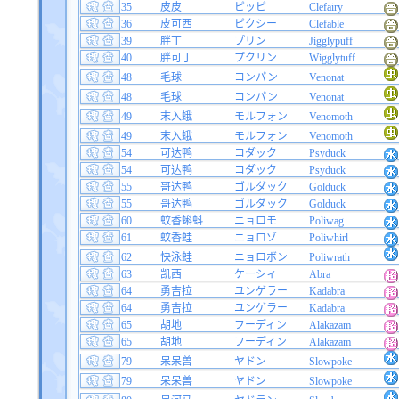
35
皮皮
ピッピ
Clefairy
36
皮可西
ピクシー
Clefable
39
胖丁
プリン
Jigglypuff
40
胖可丁
プクリン
Wigglytuff
48
毛球
コンパン
Venonat
48
毛球
コンパン
Venonat
49
末入蛾
モルフォン
Venomoth
49
末入蛾
モルフォン
Venomoth
54
可达鸭
コダック
Psyduck
54
可达鸭
コダック
Psyduck
55
哥达鸭
ゴルダック
Golduck
55
哥达鸭
ゴルダック
Golduck
60
蚊香蝌蚪
ニョロモ
Poliwag
61
蚊香蛙
ニョロゾ
Poliwhirl
62
快泳蛙
ニョロボン
Poliwrath
63
凯西
ケーシィ
Abra
64
勇吉拉
ユンゲラー
Kadabra
64
勇吉拉
ユンゲラー
Kadabra
65
胡地
フーディン
Alakazam
65
胡地
フーディン
Alakazam
79
呆呆兽
ヤドン
Slowpoke
79
呆呆兽
ヤドン
Slowpoke