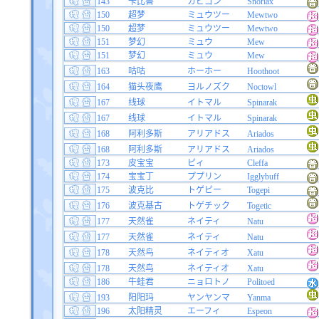
143
卡比兽
カビゴン
Snorlax
150
超梦
ミュウツー
Mewtwo
150
超梦
ミュウツー
Mewtwo
151
梦幻
ミュウ
Mew
151
梦幻
ミュウ
Mew
163
咕咕
ホーホー
Hoothoot
164
猫头夜鹰
ヨルノズク
Noctowl
167
线球
イトマル
Spinarak
167
线球
イトマル
Spinarak
168
阿利多斯
アリアドス
Ariados
168
阿利多斯
アリアドス
Ariados
173
皮宝宝
ピィ
Cleffa
174
宝宝丁
ププリン
Igglybuff
175
波克比
トゲピー
Togepi
176
波克基古
トゲチック
Togetic
177
天然雀
ネイティ
Natu
177
天然雀
ネイティ
Natu
178
天然鸟
ネイティオ
Xatu
178
天然鸟
ネイティオ
Xatu
186
牛蛙君
ニョロトノ
Politoed
193
阳阳玛
ヤンヤンマ
Yanma
196
太阳精灵
エーフィ
Espeon