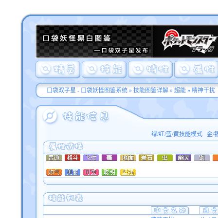
口袋双子星 - 口袋妖怪图鉴系统
»
技能图鉴详解
»
超能
» 精神干扰
绿/红/蓝/黄技能模式
金/