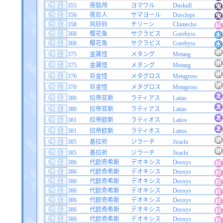
355
夜骷颅
ヨマワル
Duskull
356
夜巨人
サマヨール
Dusclops
358
风铃铃
チリーン
Chimecho
368
樱花鱼
サクラビス
Gorebyss
368
樱花鱼
サクラビス
Gorebyss
375
金属怪
メタング
Metang
375
金属怪
メタング
Metang
376
巨金怪
メタグロス
Metagross
376
巨金怪
メタグロス
Metagross
380
拉帝亚斯
ラティアス
Latias
380
拉帝亚斯
ラティアス
Latias
381
拉帝欧斯
ラティオス
Latios
381
拉帝欧斯
ラティオス
Latios
385
基拉祈
ジラーチ
Jirachi
385
基拉祈
ジラーチ
Jirachi
386
代欧奇希斯
デオキシス
Deoxys
386
代欧奇希斯
デオキシス
Deoxys
386
代欧奇希斯
デオキシス
Deoxys
386
代欧奇希斯
デオキシス
Deoxys
386
代欧奇希斯
デオキシス
Deoxys
386
代欧奇希斯
デオキシス
Deoxys
386
代欧奇希斯
デオキシス
Deoxys