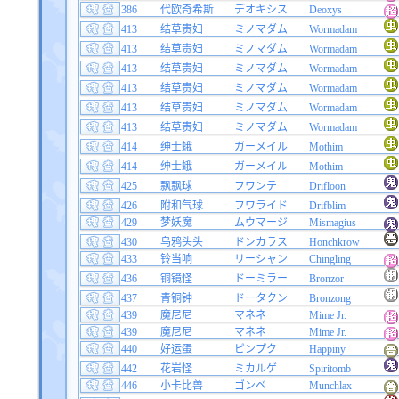
386
代欧奇希斯
デオキシス
Deoxys
413
结草贵妇
ミノマダム
Wormadam
413
结草贵妇
ミノマダム
Wormadam
413
结草贵妇
ミノマダム
Wormadam
413
结草贵妇
ミノマダム
Wormadam
413
结草贵妇
ミノマダム
Wormadam
413
结草贵妇
ミノマダム
Wormadam
414
绅士蛾
ガーメイル
Mothim
414
绅士蛾
ガーメイル
Mothim
425
飘飘球
フワンテ
Drifloon
426
附和气球
フワライド
Drifblim
429
梦妖魔
ムウマージ
Mismagius
430
乌鸦头头
ドンカラス
Honchkrow
433
铃当响
リーシャン
Chingling
436
铜镜怪
ドーミラー
Bronzor
437
青铜钟
ドータクン
Bronzong
439
魔尼尼
マネネ
Mime Jr.
439
魔尼尼
マネネ
Mime Jr.
440
好运蛋
ピンプク
Happiny
442
花岩怪
ミカルゲ
Spiritomb
446
小卡比兽
ゴンベ
Munchlax