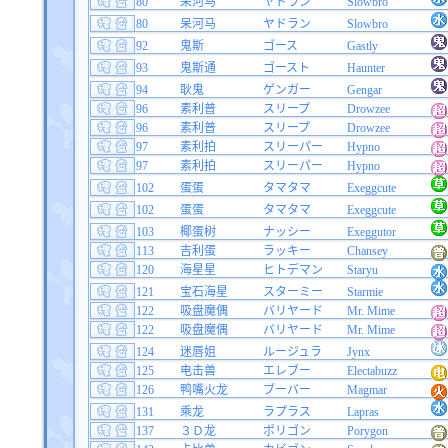
80
呆河马
ヤドラン
Slowbro
80
呆河马
ヤドラン
Slowbro
92
鬼斯
ゴース
Gastly
93
鬼斯通
ゴースト
Haunter
94
耿鬼
ゲンガー
Gengar
96
素利普
スリープ
Drowzee
96
素利普
スリープ
Drowzee
97
素利拍
スリーパー
Hypno
97
素利拍
スリーパー
Hypno
102
蛋蛋
タマタマ
Exeggcute
102
蛋蛋
タマタマ
Exeggcute
103
椰蛋树
ナッシー
Exeggutor
113
吉利蛋
ラッキー
Chansey
120
海星星
ヒトデマン
Staryu
121
宝石海星
スターミー
Starmie
122
吸盘魔偶
バリヤード
Mr. Mime
122
吸盘魔偶
バリヤード
Mr. Mime
124
迷唇姐
ルージュラ
Jynx
125
电击兽
エレブー
Electabuzz
126
鸭嘴火龙
ブーバー
Magmar
131
乘龙
ラプラス
Lapras
137
３Ｄ龙
ポリゴン
Porygon