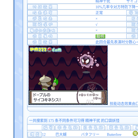
精神干扰
サイコ
10%几率令对方特防下降
正常
×
√
×
此回合最先表演时分数心+
技能动态效果由口袋双
一共搜索到 175 条不同条件可习得 精神干扰 的口袋妖怪
12
巴大蝴
バタフリー
Butterfree