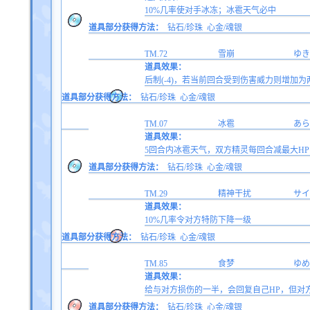
10%几率使对手冰冻；冰雹天气必中
道具部分获得方法：
钻石/珍珠
心金/魂银
TM.72
雪崩
ゆき
道具效果：
后制(-4)，若当前回合受到伤害威力则增加为
道具部分获得方法：
钻石/珍珠
心金/魂银
TM.07
冰雹
あら
道具效果：
5回合内冰雹天气，双方精灵每回合减最大HP的1/
道具部分获得方法：
钻石/珍珠
心金/魂银
TM.29
精神干扰
サイ
道具效果：
10%几率令对方特防下降一级
道具部分获得方法：
钻石/珍珠
心金/魂银
TM.85
食梦
ゆめ
道具效果：
给与对方损伤的一半，会回复自己HP，但对
道具部分获得方法：
钻石/珍珠
心金/魂银