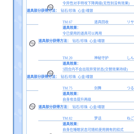
令异性对手特攻下降两级(无性别没有效果)
道具部分获得方法：
钻石/珍珠
心金/魂银
TM.67
道具回收
リサ
道具效果：
令已使用的道具可以再用
道具部分获得方法：
钻石/珍珠
心金/魂银
TM.20
神秘守护
しん
道具效果：
5回合内不会出现异常状态(交替效果持续)
道具部分获得方法：
钻石/珍珠
心金/魂银
TM.75
剑舞
つる
道具效果：
自身攻击提升两级
道具部分获得方法：
钻石/珍珠
心金/魂银
TM.82
梦话
ねご
道具效果：
自身在睡眠状态可随机使用拥有的招式