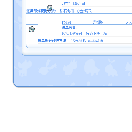
只在0~150之间
道具部分获得方法：
钻石/珍珠
心金/魂银
TM.91
光栅炮
ラス
道具效果：
10%几率使对手特防下降一级
道具部分获得方法：
钻石/珍珠
心金/魂银