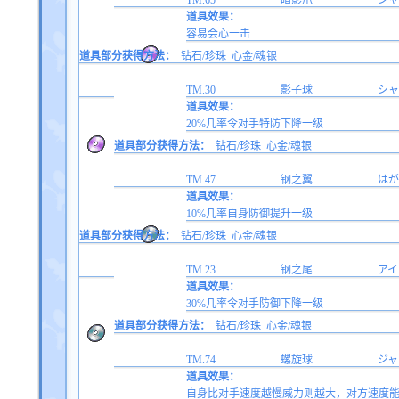
TM.65
暗影爪
シャ
道具效果：
容易会心一击
道具部分获得方法：
钻石/珍珠
心金/魂银
TM.30
影子球
シャ
道具效果：
20%几率令对手特防下降一级
道具部分获得方法：
钻石/珍珠
心金/魂银
TM.47
钢之翼
はが
道具效果：
10%几率自身防御提升一级
道具部分获得方法：
钻石/珍珠
心金/魂银
TM.23
钢之尾
アイ
道具效果：
30%几率令对手防御下降一级
道具部分获得方法：
钻石/珍珠
心金/魂银
TM.74
螺旋球
ジャ
道具效果：
自身比对手速度越慢威力则越大，对方速度能