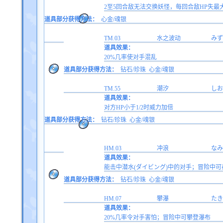
2至5回合敌无法交换妖怪，每回合敌HP失最大
道具部分获得方法：
心金/魂银
TM.03
水之波动
みず
道具效果：
20%几率使对手混乱
道具部分获得方法：
钻石/珍珠
心金/魂银
TM.55
潮汐
しお
道具效果：
对方HP小于1/2时威力加倍
道具部分获得方法：
钻石/珍珠
心金/魂银
HM.03
冲浪
なみ
道具效果：
能击中潜水(ダイビング)中的对手；冒险中可
道具部分获得方法：
钻石/珍珠
心金/魂银
HM.07
攀瀑
たき
道具效果：
20%几率令对手害怕；冒险中可攀登瀑布