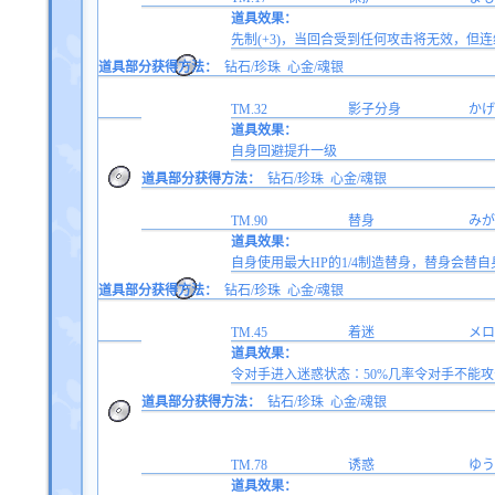
道具效果：
先制(+3)，当回合受到任何攻击将无效，但
道具部分获得方法：
钻石/珍珠
心金/魂银
TM.32
影子分身
かげ
道具效果：
自身回避提升一级
道具部分获得方法：
钻石/珍珠
心金/魂银
TM.90
替身
みが
道具效果：
自身使用最大HP的1/4制造替身，替身会替自身
道具部分获得方法：
钻石/珍珠
心金/魂银
TM.45
着迷
メロ
道具效果：
令对手进入迷惑状态∶50%几率令对手不能
道具部分获得方法：
钻石/珍珠
心金/魂银
TM.78
诱惑
ゆう
道具效果：