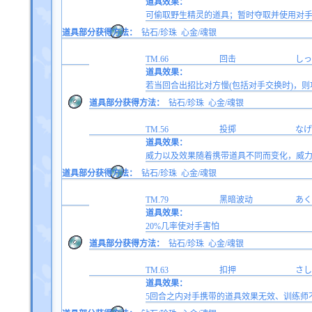
道具效果：
可偷取野生精灵的道具；暂时夺取并使用对
道具部分获得方法：
钻石/珍珠
心金/魂银
TM.66
回击
しっ
道具效果：
若当回合出招比对方慢(包括对手交换时)，
道具部分获得方法：
钻石/珍珠
心金/魂银
TM.56
投掷
なげ
道具效果：
威力以及效果随着携带道具不同而变化，威力为1
道具部分获得方法：
钻石/珍珠
心金/魂银
TM.79
黑暗波动
あく
道具效果：
20%几率使对手害怕
道具部分获得方法：
钻石/珍珠
心金/魂银
TM.63
扣押
さし
道具效果：
5回合之内对手携带的道具效果无效、训练师