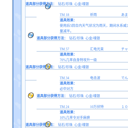
道具部分获得方法：
钻石/珍珠
心金/魂银
TM.18
祈雨
あま
道具效果：
使用后5回合内天气状况为雨天，期间水系威力
量减半。
道具部分获得方法：
钻石/珍珠
心金/魂银
TM.57
汇电光束
チャ
道具效果：
70%几率自身特攻升一级
道具部分获得方法：
钻石/珍珠
心金/魂银
TM.34
电击波
でん
道具效果：
必中对方
道具部分获得方法：
钻石/珍珠
心金/魂银
TM.24
10万伏特
１０
道具效果：
10%几率令对手麻痹
道具部分获得方法：
钻石/珍珠
心金/魂银