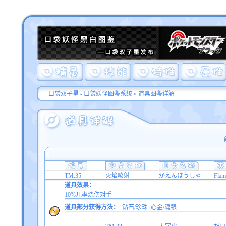
口袋双子星 - 口袋妖怪图鉴系统
»
道具图鉴详解
一
TM.35
火焰喷射
かえんほうしゃ
Flam
道具效果：
10%几率烧伤对手
道具部分获得方法：
钻石/珍珠
心金/魂银