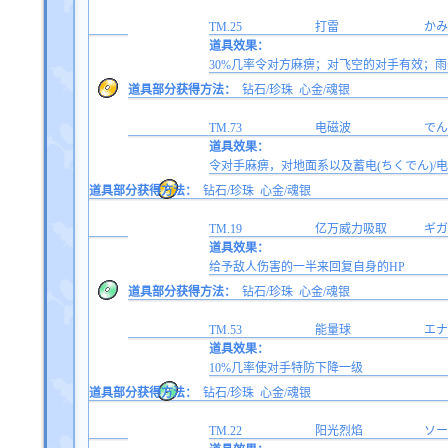
TM.25
打雷
かみ
道具效果：
30%几率令对方麻痹；对飞空的对手有效；雨
道具部分获得方法：
钻石/珍珠
心金/魂银
TM.73
电磁波
でん
道具效果：
令对手麻痹，对地面系以及蓄电(ちくでん)/
道具部分获得方法：
钻石/珍珠
心金/魂银
TM.19
亿万威力吸取
ギガ
道具效果：
给予敌人伤害的一半来回复自身的HP
道具部分获得方法：
钻石/珍珠
心金/魂银
TM.53
能量球
エナ
道具效果：
10%几率使对手特防下降一级
道具部分获得方法：
钻石/珍珠
心金/魂银
TM.22
阳光烈焰
ソー