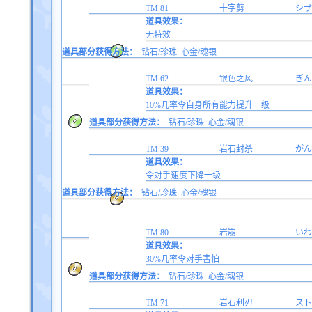
TM.81
十字剪
シザ
道具效果：
无特效
道具部分获得方法：
钻石/珍珠
心金/魂银
TM.62
银色之风
ぎん
道具效果：
10%几率令自身所有能力提升一级
道具部分获得方法：
钻石/珍珠
心金/魂银
TM.39
岩石封杀
がん
道具效果：
令对手速度下降一级
道具部分获得方法：
钻石/珍珠
心金/魂银
TM.80
岩崩
いわ
道具效果：
30%几率令对手害怕
道具部分获得方法：
钻石/珍珠
心金/魂银
TM.71
岩石利刃
スト