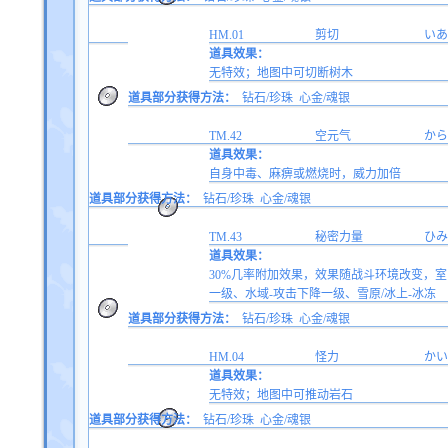
HM.01
剪切
いあ
道具效果：
无特效；地图中可切断树木
道具部分获得方法：
钻石/珍珠
心金/魂银
TM.42
空元气
から
道具效果：
自身中毒、麻痹或燃烧时，威力加倍
道具部分获得方法：
钻石/珍珠
心金/魂银
TM.43
秘密力量
ひみ
道具效果：
30%几率附加效果，效果随战斗环境改变，室内
一级、水域-攻击下降一级、雪原/冰上-冰冻
道具部分获得方法：
钻石/珍珠
心金/魂银
HM.04
怪力
かい
道具效果：
无特效；地图中可推动岩石
道具部分获得方法：
钻石/珍珠
心金/魂银