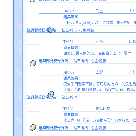
HM.02
飞空
そら
道具效果：
一回合飞天(躲藏)，次回合攻击；地图中可
道具部分获得方法：
钻石/珍珠
心金/魂银
TM.51
羽栖
はね
道具效果：
回复HP最大值的1/2，当回合失去飞行属性
道具部分获得方法：
钻石/珍珠
心金/魂银
HM.05
去雾
きり
道具效果：
使对手回避率下降；可清除对方场上的反射
迷雾，第四道馆通过后可用(仅在钻石、珍珠、
道具部分获得方法：
钻石/珍珠
TM.89
蜻蜓回旋
とん
道具效果：
攻击命中对手后己方交换精灵；交换效果不会
道具部分获得方法：
钻石/珍珠
心金/魂银