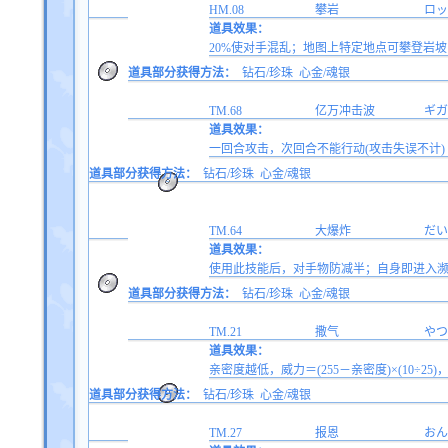
HM.08
攀岩
ロッ
道具效果：
20%使对手混乱；地图上特定地点可攀登岩
道具部分获得方法：
钻石/珍珠
心金/魂银
TM.68
亿万冲击波
ギガ
道具效果：
一回合攻击，次回合不能行动(攻击失误不计)
道具部分获得方法：
钻石/珍珠
心金/魂银
TM.64
大爆炸
だい
道具效果：
使用此技能后，对手物防减半；自身即进入
道具部分获得方法：
钻石/珍珠
心金/魂银
TM.21
撒气
やつ
道具效果：
亲密度越低，威力＝(255－亲密度)×(10÷25)，
道具部分获得方法：
钻石/珍珠
心金/魂银
TM.27
报恩
おん