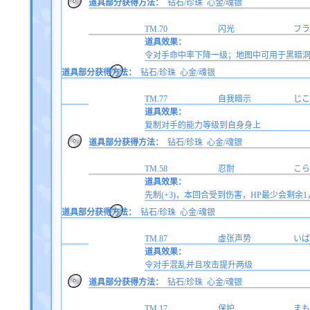
道具部分获得方法：
钻石/珍珠
心金/魂银
TM.70
闪光
フラ
道具效果：
令对手命中率下降一级；地图中可用于黑暗
道具部分获得方法：
钻石/珍珠
心金/魂银
TM.77
自我暗示
じこ
道具效果：
复制对手的能力等级到自身身上
道具部分获得方法：
钻石/珍珠
心金/魂银
TM.58
忍耐
こら
道具效果：
先制(+3)，本回合受到伤害，HP最少会剩余
道具部分获得方法：
钻石/珍珠
心金/魂银
TM.87
虚张声势
いば
道具效果：
令对手混乱并且攻击提升两级
道具部分获得方法：
钻石/珍珠
心金/魂银
TM.17
保护
まも