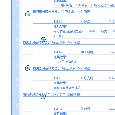
道具效果：
第一回合准备，次回合攻击；晴天无需等待
道具部分获得方法：
钻石/珍珠
心金/魂银
TM.86
草绳结
くさ
道具效果：
对方体重越重威力越大， >0.0kg-20威力， >10.0kg-
120威力，
道具部分获得方法：
钻石/珍珠
心金/魂银
TM.09
种子机枪
タネ
道具效果：
2~5次的连续攻击
道具部分获得方法：
钻石/珍珠
心金/魂银
TM.13
冷冻光线
れい
道具效果：
10%几率使对手冰冻
道具部分获得方法：
钻石/珍珠
心金/魂银
TM.14
暴风雪
ふぶ
道具效果：