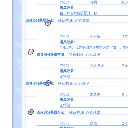
TM.04
冥想
めい
道具效果：
自己特攻及特防提升一级
道具部分获得方法：
钻石/珍珠
心金/魂银
TM.33
反射盾
リフ
道具效果：
5回合内，我方受到物理攻击时伤害减半，交换
道具部分获得方法：
钻石/珍珠
心金/魂银
TM.59
龙之波动
りゅ
道具效果：
无特效
道具部分获得方法：
钻石/珍珠
心金/魂银
TM.02
龙之爪
ドラ
道具效果：
无特效
道具部分获得方法：
钻石/珍珠
心金/魂银
TM.46
窃取
どろ