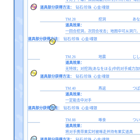
道具部分获得方法：
钻石/珍珠
心金/魂银
TM.28
挖洞
あな
道具效果：
一回合挖洞，次回合攻击；地图中可从洞穴
道具部分获得方法：
钻石/珍珠
心金/魂银
TM.26
地震
じし
道具效果：
无特效；对挖洞(あなをほる)中的对手威力加
道具部分获得方法：
钻石/珍珠
心金/魂银
TM.40
燕返
つば
道具效果：
一定能击中对手
道具部分获得方法：
钻石/珍珠
心金/魂银
TM.88
啄食
つい
道具效果：
将对手携带果实时被啄走并持有果实道具
道具部分获得方法：
钻石/珍珠
心金/魂银