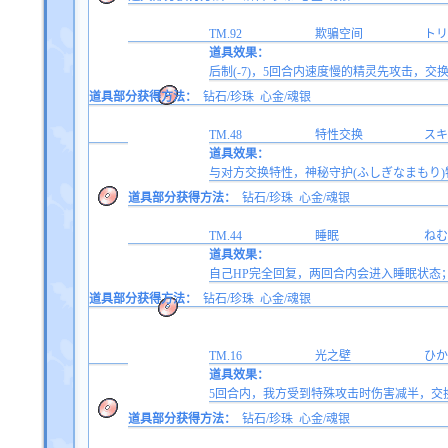
TM.92
欺骗空间
トリ
道具效果：
后制(-7)，5回合内速度慢的精灵先攻击，
道具部分获得方法：
钻石/珍珠
心金/魂银
TM.48
特性交换
スキ
道具效果：
与对方交换特性，神秘守护(ふしぎなまもり)
道具部分获得方法：
钻石/珍珠
心金/魂银
TM.44
睡眠
ねむ
道具效果：
自己HP完全回复，两回合内会进入睡眠状态
道具部分获得方法：
钻石/珍珠
心金/魂银
TM.16
光之壁
ひか
道具效果：
5回合内，我方受到特殊攻击时伤害减半，交换
道具部分获得方法：
钻石/珍珠
心金/魂银