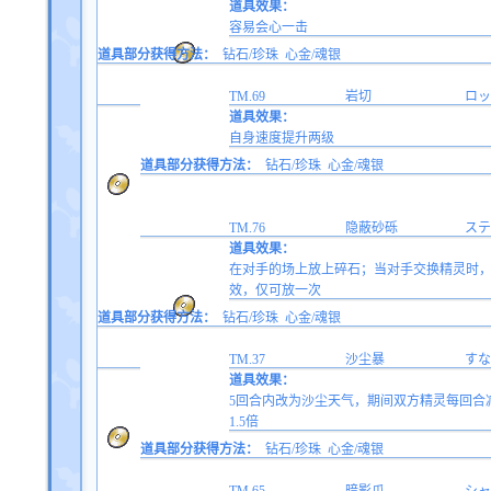
道具效果：
容易会心一击
道具部分获得方法：
钻石/珍珠
心金/魂银
TM.69
岩切
ロッ
道具效果：
自身速度提升两级
道具部分获得方法：
钻石/珍珠
心金/魂银
TM.76
隐蔽砂砾
ステ
道具效果：
在对手的场上放上碎石；当对手交换精灵时，
效，仅可放一次
道具部分获得方法：
钻石/珍珠
心金/魂银
TM.37
沙尘暴
すな
道具效果：
5回合内改为沙尘天气，期间双方精灵每回合减
1.5倍
道具部分获得方法：
钻石/珍珠
心金/魂银