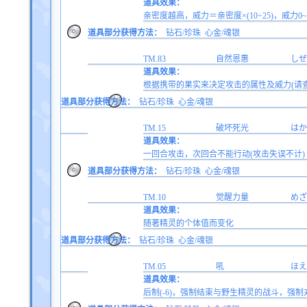
道具效果：
亲密度越高，威力＝亲密度×(10÷25)，威力0~1
道具部分获得方法：
钻石/珍珠
心金/魂银
TM.83
自然恩惠
しぜ
道具效果：
根据携带的果实来决定攻击的属性及威力(请
道具部分获得方法：
钻石/珍珠
心金/魂银
TM.15
破坏死光
はか
道具效果：
一回合攻击，次回合不能行动(攻击失误不计)
道具部分获得方法：
钻石/珍珠
心金/魂银
TM.10
觉醒力量
めざ
道具效果：
随著精灵的个体值而变化
道具部分获得方法：
钻石/珍珠
心金/魂银
TM.05
吼
ほえ
道具效果：
后制(-6)，强制结束与野生精灵的战斗，强