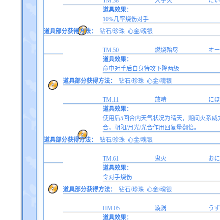
TM.38
大字火
だい
道具效果：
10%几率烧伤对手
道具部分获得方法：
钻石/珍珠
心金/魂银
TM.50
燃烧殆尽
オー
道具效果：
命中对手后自身特攻下降两级
道具部分获得方法：
钻石/珍珠
心金/魂银
TM.11
放晴
にほ
道具效果：
使用后5回合内天气状况为晴天，期间火系威力
合，朝阳/月光/光合作用回复量翻倍。
道具部分获得方法：
钻石/珍珠
心金/魂银
TM.61
鬼火
おに
道具效果：
令对手烧伤
道具部分获得方法：
钻石/珍珠
心金/魂银
HM.05
漩涡
うず
道具效果：