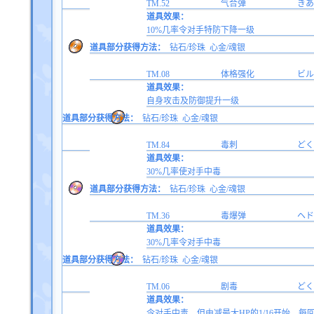
TM.52
气合弹
きあ
道具效果：
10%几率令对手特防下降一级
道具部分获得方法：
钻石/珍珠
心金/魂银
TM.08
体格强化
ビル
道具效果：
自身攻击及防御提升一级
道具部分获得方法：
钻石/珍珠
心金/魂银
TM.84
毒刺
どく
道具效果：
30%几率使对手中毒
道具部分获得方法：
钻石/珍珠
心金/魂银
TM.36
毒爆弹
ヘド
道具效果：
30%几率令对手中毒
道具部分获得方法：
钻石/珍珠
心金/魂银
TM.06
剧毒
どく
道具效果：
令对手中毒，但由减最大HP的1/16开始，每回合