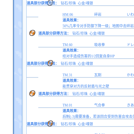
道具部分获得方法：
钻石/珍珠
心金/魂银
HM.06
碎岩
いわ
道具效果：
50%几率令对手防御下降一级；地图中击碎岩
道具部分获得方法：
钻石/珍珠
心金/魂银
TM.60
吸收拳
ドレ
道具效果：
给对手造成伤害的1/2回复自身HP
道具部分获得方法：
钻石/珍珠
心金/魂银
TM.31
瓦割
かわ
道具效果：
能贯穿对方的反射盾与光之壁
道具部分获得方法：
钻石/珍珠
心金/魂银
TM.01
气合拳
きあ
道具效果：
后制(-3)需要准备，若该回合受到伤害会攻击
道具部分获得方法：
钻石/珍珠
心金/魂银