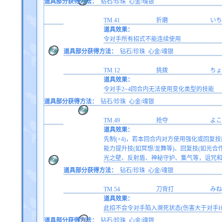
道具部分获得方法：
钻石/珍珠
心金/魂银
TM.41
折磨
いち
道具效果：
令对手所有招式不能连续使用
道具部分获得方法：
钻石/珍珠
心金/魂银
TM.12
挑拨
ちょ
道具效果：
令对手2~4回合内无法使用变化类型的技能
道具部分获得方法：
钻石/珍珠
心金/魂银
TM.49
抢夺
よこ
道具效果：
先制(+4)，若本回合内对方使用强化或回复
能力提升技(如冥想/龙舞等)、回复技(如光
光之壁、反射盾、神秘守护、集气等，诅咒
道具部分获得方法：
钻石/珍珠
心金/魂银
TM.54
刀背打
みね
道具效果：
此招不会令对手陷入濒死状态(伤害大于对手HP
道具部分获得方法：
钻石/珍珠
心金/魂银