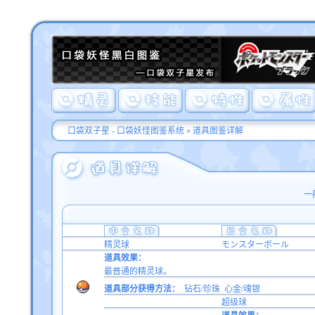
口袋双子星 - 口袋妖怪图鉴系统
»
道具图鉴详解
一
精灵球
モンスターボール
道具效果：
最普通的精灵球。
道具部分获得方法：
钻石/珍珠
心金/魂银
超级球