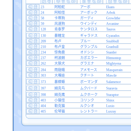
23
阿柏蛇
アーボ
Ekans
24
阿柏怪
アーボック
Arbok
58
卡蒂狗
ガーディ
Growlithe
59
风速狗
ウインディ
Arcanine
128
肯泰罗
ケンタロス
Tauros
130
暴鲤龙
ギャラドス
Gyarados
209
布卢
ブルー
Snubbull
210
布卢皇
グランブル
Granbull
234
惊角鹿
オドシシ
Stantler
237
柯波朗
カポエラー
Hitmontop
262
大狼犬
グラエナ
Mightyena
284
雨翅蛾
アメモース
Masquerain
303
大嘴娃
クチート
Mawile
373
暴蝾螈
ボーマンダ
Salamence
397
姆克鸟
ムクバード
Staravia
398
姆克鹰
ムクホーク
Staraptor
403
小猫怪
コリンク
Shinx
404
勒克猫
ルクシオ
Luxio
405
伦琴猫
レントラー
Luxray