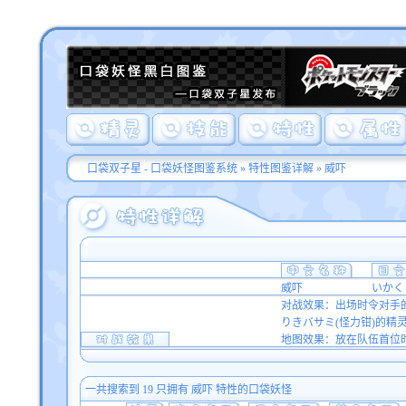
口袋双子星 - 口袋妖怪图鉴系统
»
特性图鉴详解
» 威吓
威吓
いかく
对战效果：出场时令对手的
りきバサミ(怪力钳)的精
地图效果：放在队伍首位时
一共搜索到 19 只拥有 威吓 特性的口袋妖怪