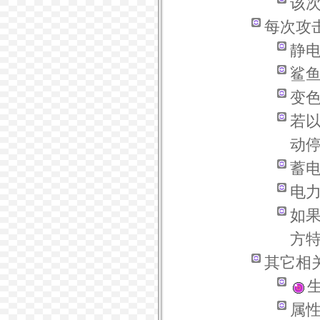
该
每次攻
静
鲨
变
若
动
蓄
电
如
方
其它相
属