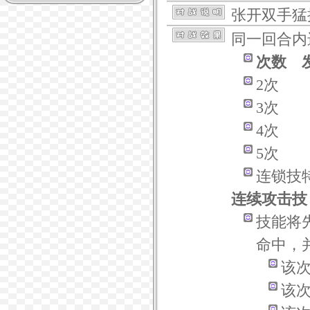
张开双手猛
同一回合内
次数 
2次 3
3次 3
4次 1
5次 1
连锁技
连续攻击技
技能将
命中，
该
该