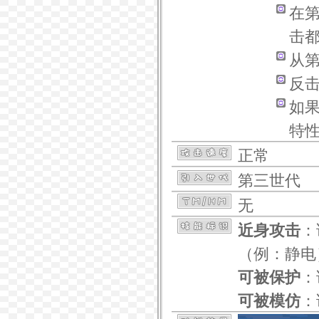
在
击
从
反
如
特
正常
第三世代
无
近身攻击
：
（例：
静电
可被保护
：
可被模仿
：