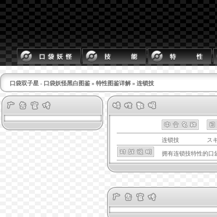
口袋双子星 - 口袋妖怪黑白图鉴
»
特性图鉴详解
» 连锁技
连锁技
ス
拥有
连锁技
特性的口