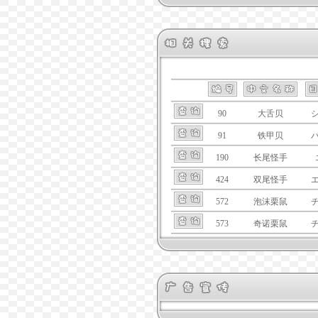
90
大舌贝
91
铁甲贝
190
长尾怪手
424
双尾怪手
572
泡沫栗鼠
573
奇诺栗鼠