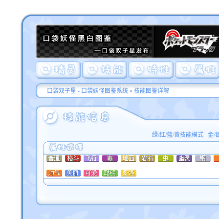
口袋双子星 - 口袋妖怪图鉴系统
»
技能图鉴详解
绿/红/蓝/黄技能模式
金/