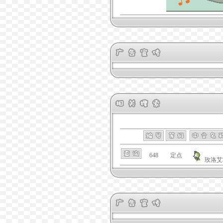
648
定点
玫洛艾