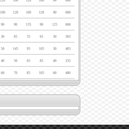
120
100
120
100
90
680
100
120
100
120
90
680
90
90
135
90
125
600
30
85
55
65
30
303
50
145
95
105
30
483
40
50
65
85
40
335
60
70
85
105
60
480