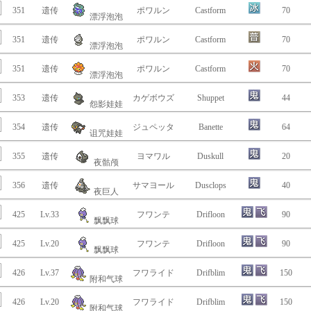
351
遗传
ポワルン
Castform
70
漂浮泡泡
351
遗传
ポワルン
Castform
70
漂浮泡泡
351
遗传
ポワルン
Castform
70
漂浮泡泡
353
遗传
カゲボウズ
Shuppet
44
怨影娃娃
354
遗传
ジュペッタ
Banette
64
诅咒娃娃
355
遗传
ヨマワル
Duskull
20
夜骷颅
356
遗传
サマヨール
Dusclops
40
夜巨人
425
Lv.33
フワンテ
Drifloon
90
飘飘球
425
Lv.20
フワンテ
Drifloon
90
飘飘球
426
Lv.37
フワライド
Drifblim
150
附和气球
426
Lv.20
フワライド
Drifblim
150
附和气球