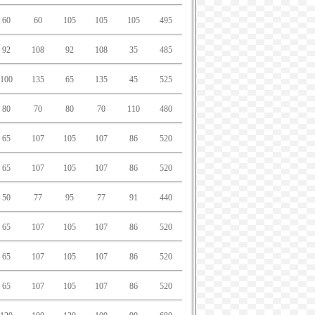
60
60
105
105
105
495
92
108
92
108
35
485
100
135
65
135
45
525
80
70
80
70
110
480
65
107
105
107
86
520
65
107
105
107
86
520
50
77
95
77
91
440
65
107
105
107
86
520
65
107
105
107
86
520
65
107
105
107
86
520