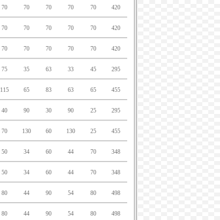
70
70
70
70
70
420
70
70
70
70
70
420
70
70
70
70
70
420
75
35
63
33
45
295
115
65
83
63
65
455
40
90
30
90
25
295
70
130
60
130
25
455
50
34
60
44
70
348
50
34
60
44
70
348
80
44
90
54
80
498
80
44
90
54
80
498