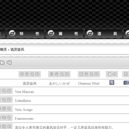
幽灵
» 诡异旋风
诡异旋风
あやしいかぜ
Ominous Wind
Vent Mauvais
Unheilböen
Vien. Aciago
Funestovento
发出令人寒毛悚立的暴风攻击对手，一定几率提高自身所有能力。