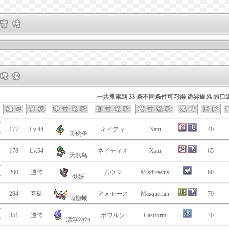
一共搜索到 33 条不同条件可习得 诡异旋风 的口
177
Lv.44
ネイティ
Natu
40
天然雀
178
Lv.54
ネイティオ
Xatu
65
天然鸟
200
遗传
ムウマ
Misdreavus
60
梦妖
284
基础
アメモース
Masquerain
70
雨翅蛾
351
遗传
ポワルン
Castform
70
漂浮泡泡