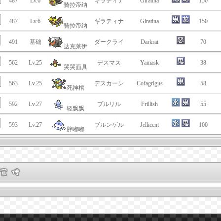
487
Lv.6
ギラティナ
Giratina
150
骑拉帝纳
487
Lv.6
ギラティナ
Giratina
150
骑拉帝纳
491
基础
ダークライ
Darkrai
70
达克莱伊
562
Lv.25
デスマス
Yamask
38
哭哭面具
563
Lv.25
デスカーン
Cofagrigus
58
死神棺
592
Lv.27
プルリル
Frillish
55
轻飘飘
593
Lv.27
ブルンゲル
Jellicent
100
胖嘟嘟