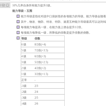
10%几率自身所有能力提升1级。
能力等级－五围
能力等级是指在对战中口袋妖怪的各项能力的等级。能力等级会随着
其中，物攻、物防、特攻、特防、速度五种能力等级最高可以达到6级
每项能力每提高一级，在能力值上便会提升1/2倍。
每项能力每降低一级，所降低的倍数是提升倍数的倒数。
等级
倍数
6 级
8/2倍(×4)
5 级
7/2倍(×3.5)
4 级
6/2倍(×3)
3 级
5/2倍(×2.5)
2 级
4/2倍(×2)
1 级
3/2倍(×1.5)
正常
-
-1级
2/3
-2级
2/4
-3级
2/5
-4级
2/6