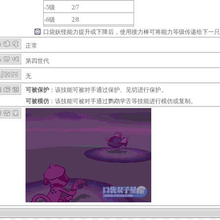
-5级
2/7
-6级
2/8
口袋妖怪能力提升或下降后，使用
接力棒
可将能力等级传递给下一只
正常
第四世代
无
可被保护
：该技能可被对手通过
保护
、
见切
进行保护。
可被模仿
：该技能可被对手通过
鹦鹉学舌
等技能进行模仿或复制。