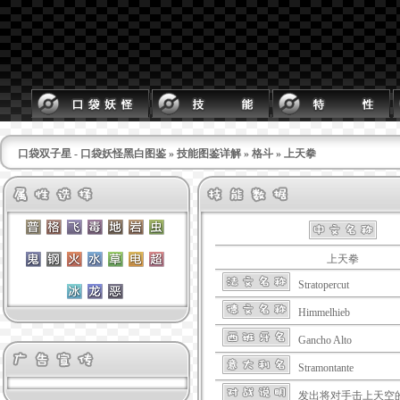
口袋双子星 - 口袋妖怪黑白图鉴
»
技能图鉴详解
»
格斗
» 上天拳
上天拳
Stratopercut
Himmelhieb
Gancho Alto
Stramontante
发出将对手击上天空