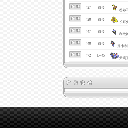
427
遗传
卷卷
428
遗传
长耳
447
遗传
利欧
448
遗传
路卡利
472
Lv.45
天蝎