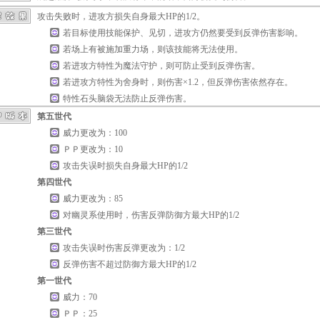
攻击失败时，进攻方损失自身最大HP的1/2。
若目标使用技能
保护
、
见切
，进攻方仍然要受到反弹伤害影响。
若场上有被施加
重力场
，则该技能将无法使用。
若进攻方特性为
魔法守护
，则可防止受到反弹伤害。
若进攻方特性为
舍身
时，则伤害×1.2，但反弹伤害依然存在。
特性
石头脑袋
无法防止反弹伤害。
第五世代
威力更改为：100
ＰＰ更改为：10
攻击失误时损失自身最大HP的1/2
第四世代
威力更改为：85
对幽灵系使用时，伤害反弹防御方最大HP的1/2
第三世代
攻击失误时伤害反弹更改为：1/2
反弹伤害不超过防御方最大HP的1/2
第一世代
威力：70
ＰＰ：25