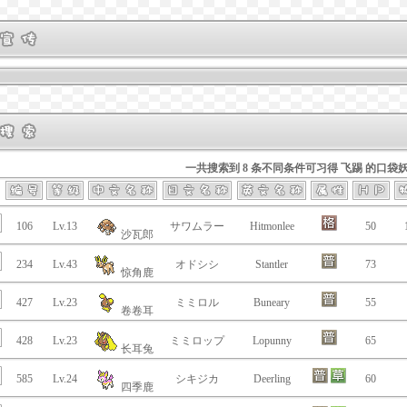
一共搜索到 8 条不同条件可习得 飞踢 的口袋
106
Lv.13
サワムラー
Hitmonlee
50
沙瓦郎
234
Lv.43
オドシシ
Stantler
73
惊角鹿
427
Lv.23
ミミロル
Buneary
55
卷卷耳
428
Lv.23
ミミロップ
Lopunny
65
长耳兔
585
Lv.24
シキジカ
Deerling
60
四季鹿