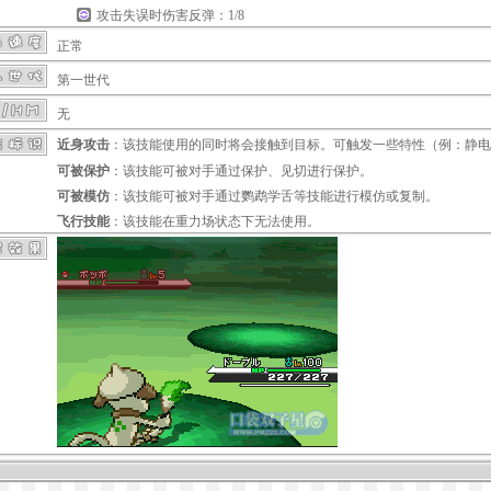
攻击失误时伤害反弹：1/8
正常
第一世代
无
近身攻击
：该技能使用的同时将会接触到目标。可触发一些特性（例：
静电
可被保护
：该技能可被对手通过
保护
、
见切
进行保护。
可被模仿
：该技能可被对手通过
鹦鹉学舌
等技能进行模仿或复制。
飞行技能
：该技能在
重力场
状态下无法使用。