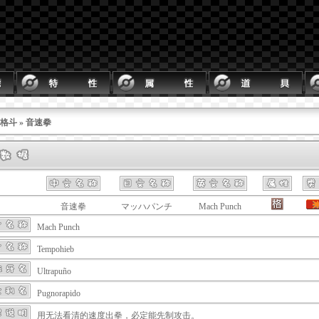
格斗
» 音速拳
音速拳
マッハパンチ
Mach Punch
Mach Punch
Tempohieb
Ultrapuño
Pugnorapido
用无法看清的速度出拳，必定能先制攻击。