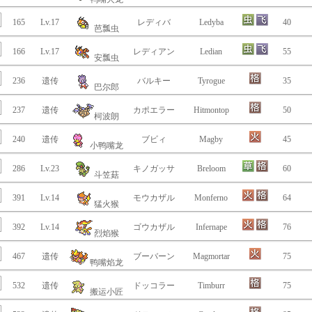
165
Lv.17
レディバ
Ledyba
40
芭瓢虫
166
Lv.17
レディアン
Ledian
55
安瓢虫
236
遗传
バルキー
Tyrogue
35
巴尔郎
237
遗传
カポエラー
Hitmontop
50
柯波朗
240
遗传
ブビィ
Magby
45
小鸭嘴龙
286
Lv.23
キノガッサ
Breloom
60
斗笠菇
391
Lv.14
モウカザル
Monferno
64
猛火猴
392
Lv.14
ゴウカザル
Infernape
76
烈焰猴
467
遗传
ブーバーン
Magmortar
75
鸭嘴焰龙
532
遗传
ドッコラー
Timburr
75
搬运小匠