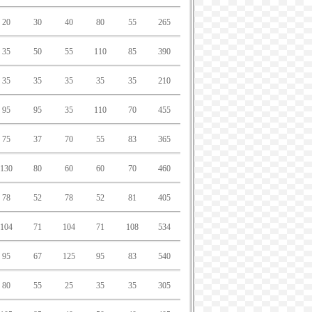
20
30
40
80
55
265
35
50
55
110
85
390
35
35
35
35
35
210
95
95
35
110
70
455
75
37
70
55
83
365
130
80
60
60
70
460
78
52
78
52
81
405
104
71
104
71
108
534
95
67
125
95
83
540
80
55
25
35
35
305