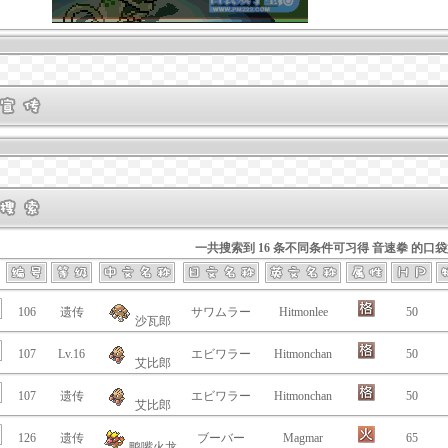
一共搜索到 16 条不同条件可习得 音速拳 的口
106
遗传
サワムラー
Hitmonlee
50
沙瓦郎
107
Lv.16
エビワラー
Hitmonchan
50
艾比郎
107
遗传
エビワラー
Hitmonchan
50
艾比郎
126
遗传
ブーバー
Magmar
65
鸭嘴火龙