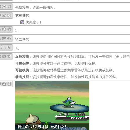
先制攻击，造成一般伤害。
第三世代
优先度：1
1
第二世代
无
近身攻击
：该技能使用的同时将会接触到目标。可触发一些特性（例：
静电
可被保护
：该技能可被对手通过
保护
、
见切
进行保护。
可被模仿
：该技能可被对手通过
鹦鹉学舌
等技能进行模仿或复制。
拳击技能
：该技能可触发
铁拳
特性，触发特性后技能威力提升20%。